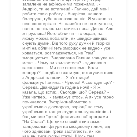
запалене не афінськими пожежами... -
Андрію, ти не встигнеш! - Галино, дай мені
робити свою роботу, - Андрієва, нашого
балеруна, губа поповзла на ніс. Я уважно за
нею спостерігаю. Ні, начебто не натягується,
навіть не чіпляється кінчика носа. Дивно. Але
ж і рухлива! Його обличчя - то екран, на
якому можна побачити, як швидко-швидко
снують думки. Від того руху думки й творчої
миті на обличчі геть зморшок не видно - усе
ховається, розгладжується, не "там"
зморщується. Знервована Галина глянула на
мене. - Чому ви хвилюєтеся? - здивовано
заспокоюю. - Ми все встигнемо. Коли
концерт? - недбало запитую, потягуючи пиво
з Андрієвої пляшки. - У п'ятницю! -
фальцетує Галина. - Чудово! А сьогодні що? -
Середа. Дванадцята година ночі! - Я ж
казала, що встиг... Сьогодні що? Середа? -
Уже четвер... - зауважує хтось. А як усе гарно
починалося. Зустріч-знайомство з
українською діаспорою, варіації на тему
українського танцю студенток-журналістів - і
бац ми вже "цвях" фестивальної програми
"На Спаса". Ще дико спокійні вивчаємо
танцювальні фігури на місцевому пляжі, від
чого здивовані греки застигають, як їхні
кам'яні тисячолітні статуї. Щось там