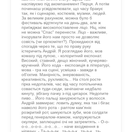
наспівуємо під акомпанемент Перця. А потім
починаєш усвідомлювати, що часу бракує
так, як і сценарію, костюмів, музики, людей.
За великим рахунком, можна було б
фестиваль відтягнути на день-два, але ж
приїжджає високопоставлене ліцо. Ніц, ніяк
не можна "Спас" перенести. Ліцо - важливе,
ігнорувати його нам просто не дозволяє
совість (чи оргкомітет?). Прокидаюся від
спогадів через те, що по праву руку
істеричить Андрій. Я розглядаю його, мов
комаху під лупою, - колоритний експонат.
Високий, ставний, дещо жіночний, кучеряво-
кручений. Його хода - експозиція в літературі,
мова - гра на сцені, усмішка - завжди в
об'єктив. Манірність, знервованість,
креативність, рухливість... На столі росте
гірка недопалків, час від часу попільничка
совається туди-сюди, зачіпаючи недбало
кинуту, зібгану пачку з-під цигарок. Недопите
пиво... Його пальці занурюються у волосся.
Андрій завмирає: ловить думку, яка так і бігає
навколо його рота - раптом кам'яніє
розкритий рот, шикуються зуби, мов солдати
перед генералом-язиком, напружуються
окуляри, заплющені очі не затремтять. - О-о-
о-о...о-о-о...о-о...о... - наче входження в
нірвану. - Та-а-а-ак...та-а-а-к...та-а-к...та-