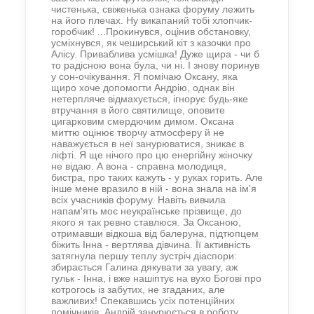
чистенька, свіженька ознака форуму лежить
на його плечах. Ну викапаний тобі хлопчик-
горобчик! ...Прокинувся, оцінив обстановку,
усміхнувся, як чеширський кіт з казочки про
Алісу. Приваблива усмішка! Дуже щира - чи б
то радісною вона була, чи ні. І знову поринув
у сон-очікування. Я помічаю Оксану, яка
щиро хоче допомогти Андрію, однак він
нетерпляче відмахується, ігнорує будь-яке
втручання в його святилище, оповите
цигарковим смердючим димом. Оксана
миттю оцінює творчу атмосферу й не
наважується в неї занурюватися, зникає в
ліфті. Я ще нічого про цю енергійну жіночку
не відаю. А вона - справна молодиця,
бистра, про таких кажуть - у руках горить. Але
інше мене вразило в ній - вона знала на ім'я
всіх учасників форуму. Навіть вивчила
напам'ять моє неукраїнське прізвище, до
якого я так ревно ставлюся. За Оксаною,
отримавши відкоша від балеруна, підтюпцем
біжить Інна - вертлява дівчина. Її активність
затягнула першу теплу зустріч діаспори:
збирається Галина дякувати за увагу, аж
гульк - Інна, і вже нашіптує на вухо Богові про
котрогось із забутих, не згаданих, але
важливих! Спекавшись усіх потенційних
помічників, Андрій занурюється в роботу...