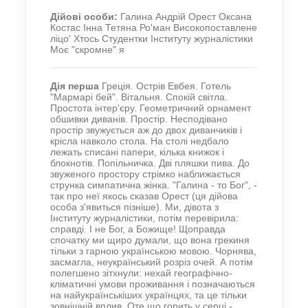
Дійові особи:
Галина Андрій Орест Оксана
Костас Інна Тетяна Ро'ман Високопоставлене
ліцо' Хтось Студентки Інституту журналістики
Моє "скромне" я
Дія перша
Греція. Острів Евбея. Готель
"Мармарі бей". Вітальня. Спокій світла.
Простота інтер'єру. Геометричний орнамент
обшивки диванів. Простір. Несподівано
простір звужується аж до двох диванчиків і
крісла навколо стола. На столі недбало
лежать списані папери, кілька книжок і
блокнотів. Попільничка. Дві пляшки пива. До
звуженого простору стрімко наближається
струнка симпатична жінка. "Галина - то Бог", -
так про неї якось сказав Орест (ця дійова
особа з'явиться пізніше). Ми, дівота з
Інституту журналістики, потім перевірила:
справді. І не Бог, а Божище! Щоправда
спочатку ми щиро думали, що вона грекиня
тільки з гарною українською мовою. Чорнява,
засмагла, неукраїнський розріз очей. А потім
полегшено зітхнули: нехай географічно-
кліматичні умови проживання і позначаються
на найукраїнськіших українцях, та це тільки
зовнішній вплив. Оте що горить у серці -