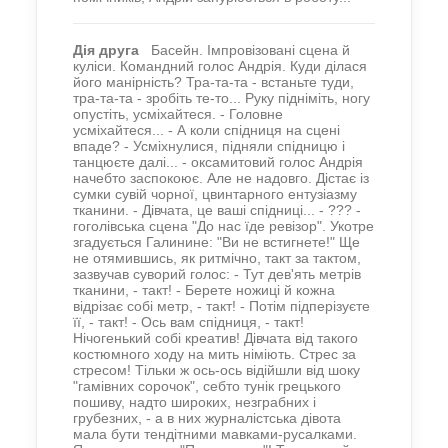
Дія друга
Басейн. Імпровізовані сцена й
куліси. Командний голос Андрія. Куди ділася
його манірність? Тра-та-та - встаньте туди,
тра-та-та - зробіть те-то... Руку підніміть, ногу
опустіть, усміхайтеся. - Головне
усміхайтеся... - А коли спідниця на сцені
впаде? - Усміхнулися, підняли спідницю і
танцюєте далі... - оксамитовий голос Андрія
начебто заспокоює. Але не надовго. Дістає із
сумки сувій чорної, цвинтарного ентузіазму
тканини. - Дівчата, це ваші спідниці... - ??? -
гоголівська сцена "До нас їде ревізор". Укотре
згадується Галинине: "Ви не встигнете!" Ще
не отямившись, як ритмічно, такт за тактом,
зазвучав суворий голос: - Тут дев'ять метрів
тканини, - такт! - Берете ножиці й кожна
відрізає собі метр, - такт! - Потім підперізуєте
її, - такт! - Ось вам спідниця, - такт!
Нічогенький собі креатив! Дівчата від такого
костюмного ходу на мить німіють. Стрес за
стресом! Тільки ж ось-ось відійшли від шоку
"гамівних сорочок", себто тунік грецького
пошиву, надто широких, незграбних і
грубезних, - а в них журналістська дівота
мала бути тендітними мавками-русалками.