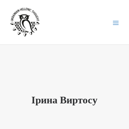
НОВИНИ
НЕДІЛЬНА ШКОЛА
ГОЛОДОМОР
ФОРУМ УКРАЇНСЬКОЇ ДІАСПОРИ В ГРЕЦІЇ
Ірина Виртосу
ПРО НАС
“ВІСНИК”/”ΑΓΓΕΛΙΑΦΌΡΟΣ”
SEARCH