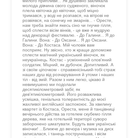
милого припливи... Як душевно закликала
молода дівчина свого судженого, віночок
плела квіточка до квіточки, щоб міцно
тримався, у воді не розпався, на вітрові не
розвіявся, на сонечку не змарнів... - Оресте,
нам треба знайти якесь сіно чи гнучке гілля,
щоб сплести вісім вінків, - це вже я мудрую
над декорації фестивалю. - До Галини... Я до
Галини. Вона: - До Оксани... Я до Оксани.
Вона: - До Костаса. Мій чоловік вам
посприяє. Ну звісно, хто ж краще допоможе
сплести магічний український віночок, як
неукраїнець. Костас - усміхнений олов'яний
солдатик. Міцний, як дубочок. Допитливий. А
зі своїм ціпочком - справжнісінький-тобі страж
наших душ від розчарування й утоми і наших
тіл - від змій. Разом з ним легко, цікаво й
невимушено ми подолали
десятикілометровий забіг, як
дев'ятикілометровий. Його розважлива
усмішка, геніальна толерантність до моєї
жахливої англійської заспокоює. За хвилину
квартет із Костаса, Ореста, мене й танцівниці
вечірнього дійства за готелем скубемо гілля
дерева, яке на готельній території суворо
заборонено шматувати. Будуть вам українські
віночки! ...Ближче до вечора і музика на диск
записалася, і танець пострункішав, і вісім