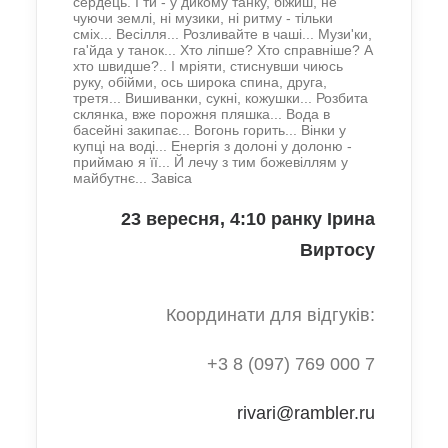
сердець. І ти - у дикому танку, біжиш, не
чуючи землі, ні музики, ні ритму - тільки
сміх... Весілля... Розливайте в чаші... Музи'ки,
га'йда у танок... Хто ліпше? Хто справніше? А
хто швидше?.. І мріяти, стиснувши чиюсь
руку, обійми, ось широка спина, друга,
третя... Вишиванки, сукні, кожушки... Розбита
склянка, вже порожня пляшка... Вода в
басейні закипає... Вогонь горить... Вінки у
купці на воді... Енергія з долоні у долоню -
приймаю я її... Й лечу з тим божевіллям у
майбутнє... Завіса
23 вересня, 4:10 ранку Ірина
Виртосу
Координати для відгуків:
+3 8 (097) 769 000 7
rivari@rambler.ru