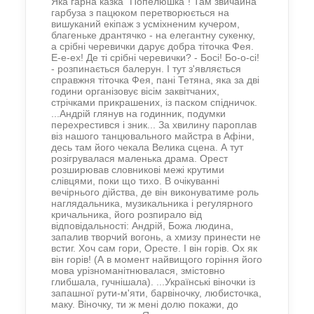
Яка гарна казка "Попелюшка"! Там звичайна
гарбуза з пацюком перетворюється на
вишуканий екіпаж з усміхненим кучером,
благеньке дрантячко - на елегантну сукенку,
а срібні черевички дарує добра тіточка Фея.
Е-е-ех! Де ті срібні черевички? - Босі! Бо-о-сі!
- розпинається балерун. І тут з'являється
справжня тіточка Фея, пані Тетяна, яка за дві
години організовує вісім заквітчаних,
стрічками прикрашених, із паском спідничок.
...Андрій глянув на годинник, подумки
перехрестився і зник... За хвилину пароплав
віз нашого танцювального майстра в Афіни,
десь там його чекала Велика сцена. А тут
розігрувалася маленька драма. Орест
розширював словникові межі крутими
слівцями, поки що тихо. В очікуванні
вечірнього дійства, де він виконуватиме роль
наглядальника, музикальника і регулярного
кричальника, його розпирало від
відповідальності: Андрій, Божа людина,
запалив творчий вогонь, а хмизу принести не
встиг. Хоч сам гори, Оресте. І він горів. Ох як
він горів! (А в момент найвищого горіння його
мова урізноманітнювалася, змістовно
глибшала, гучнішала). ...Українські віночки із
запашної рути-м'яти, барвіночку, любисточка,
маку. Віночку, ти ж мені долю покажи, до