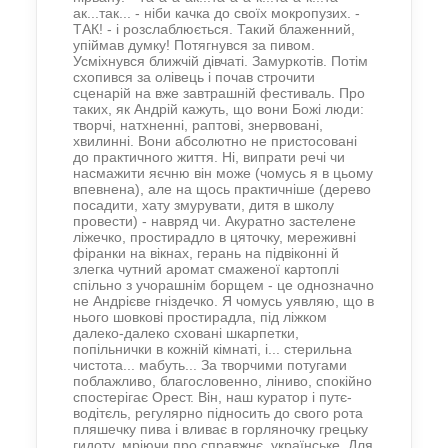
ак...так... - ніби качка до своїх мокропузих. -
ТАК! - і розслаблюється. Такий блаженний,
упіймав думку! Потягнувся за пивом.
Усміхнувся ближчій дівчаті. Замуркотів. Потім
схопився за олівець і почав строчити
сценарій на вже завтрашній фестиваль. Про
таких, як Андрій кажуть, що вони Божі люди:
творчі, натхненні, раптові, знервовані,
хвилинні. Вони абсолютно не пристосовані
до практичного життя. Ні, випрати речі чи
насмажити яєчню він може (чомусь я в цьому
впевнена), але на щось практичніше (дерево
посадити, хату змурувати, дитя в школу
провести) - навряд чи. Акуратно застелене
ліжечко, простирадло в цяточку, мереживні
фіранки на вікнах, герань на підвіконні й
злегка чутний аромат смаженої картоплі
спільно з учорашнім борщем - це однозначно
не Андрієве гніздечко. Я чомусь уявляю, що в
нього шовкові простирадла, під ліжком
далеко-далеко сховані шкарпетки,
попільнички в кожній кімнаті, і... стерильна
чистота... мабуть... За творчими потугами
поблажливо, благословенно, ліниво, спокійно
спостерігає Орест. Він, наш куратор і путє-
водітєль, регулярно підносить до свого рота
пляшечку пива і вливає в горляночку грецьку
гидоту, мріючи про справжнє, українське. Для