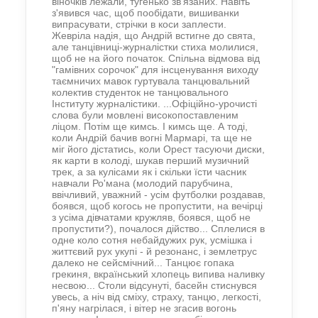
віночків лежали, тугенько зв'язаних. Навіть
з'явився час, щоб пообідати, вишиванки
випрасувати, стрічки в коси заплести.
Жевріла надія, що Андрій встигне до свята,
але танцівниці-журналістки стиха молилися,
щоб не на його початок. Спільна відмова від
"гамівних сорочок" для інсценування виходу
таємничих мавок гуртувала танцювальний
колектив студенток не танцювального
Інституту журналістики. ...Офіційно-урочисті
слова були мовлені високопоставленим
ліцом. Потім ще кимсь. І кимсь ще. А тоді,
коли Андрій бачив вогні Мармарі, та ще не
міг його дістатись, коли Орест тасуючи диски,
як карти в колоді, шукав перший музичний
трек, а за кулісами як і скільки їсти часник
навчали Ро'мана (молодий парубчина,
ввічливий, уважний - усім футболки роздавав,
боявся, щоб когось не пропустити, на вечірці
з усіма дівчатами кружляв, боявся, щоб не
пропустити?), почалося дійство... Сплелися в
одне коло сотня небайдужих рук, усмішка і
життєвий рух укупі - й резонанс, і землетрус
далеко не сейсмічний... Танцює гопака
грекиня, вкраїнський хлопець випива наливку
несвою... Столи відсунуті, басейн стиснувся
увесь, а ніч від сміху, страху, танцю, легкості,
п'яну нагрілася, і вітер не згасив вогонь