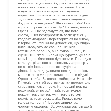
нього мистецькі муки Андрія - це очікування
чогось важливого опісля репетиції. Путє-
водітєль поволі поглядає на годинник,
вираховує, скільки ж залишається часу для
здорового сну, і так само ліниво педалює
Андрія: - Ти ще довго? Ще скільки тобі? Там
горить! І тут не терпить! Ну? Наївний, наївний
Орест. Він і не здогадується, що його
сьогоднішня безтурботність возведеться у
квадрат квадрата і перетвориться на жіночу
істеричність, тільки-но дізнається, що Андрій
витанцьовуватиме свої "па" не біля
готельного басейну, а на головній грецькій
сцені. Який жаль! А поки що куратор куняє в
кріслі, щось блаженно булькочучи. Пригадую,
коли зустрічав нас в афінському аеропорту -
це зовсім інший персонаж: суцільна
діловитість, ледь уловима незадоволеність,
мовляв, чого ми припхалися раніше від усіх.
Орест - глиба. Витесана майстром. Не зовсім
Пігмаліоном (той все-таки жінку творив), але
старанним каменярем. На перший погляд -
похмурий, вічно зайнятий: тому туалет
покажи, тому квиток купи, того в готелі
розмісти, тому соску дай... Крокує наче
голова колгоспу "Червоне дишло" за
черговим орденом. За сумісництвом він ще й
завгосп жовтих футболок, тож завжди