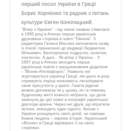
перший посол України в Греції
Борис Корнієнко та радник з питань
культури Євген Конопацький.
“
Вітер з України” - під такою назвою з’явилася
в
1995 році в
Атенах перша українська
друкована сторінка
в газеті “Омоніа”. Її
редакторк
а
Галина Маслюк запозичила
назву
із поезії, принесеної до редакції Людмилою
Мількевич,
багаторічною подругою, колегою,
поетесою.
А далі... Як вітер з України...
У
1997 році в А
те
нах виходить перша
українська газета з грецькомовним додатком
- "Вісник-Аґеліафорос". Навколо неї
згуртовуються українці Греції, які цього ж року
отримують першу можливість легалізувати
свою присутність у країні. Газета рідною
мовою допомагає їм у цьому, як і в тяжкому
буденному житті кожного міґранта, що доля
закинула до цієї нової в географії української
діаспори країни. Через неї друзі, що втратили
зв’язок, знаходять один одного, батьки з
України розшукують своїх дітей, чи навпаки.
Кожна людина – окрема історія. Український
«Вісник» в Греції відтворює її на своїх
сторінках.