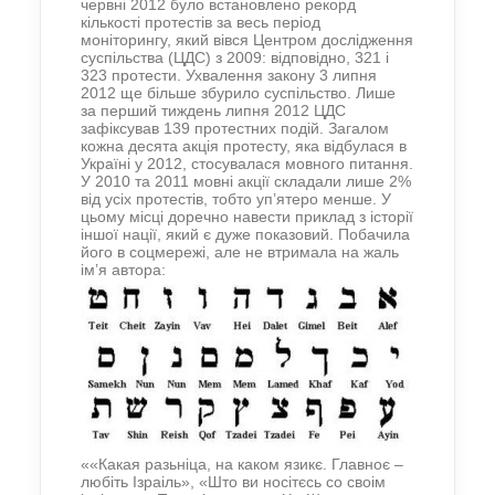
червні 2012 було встановлено рекорд
кількості протестів за весь період
моніторингу, який вівся Центром дослідження
суспільства (ЦДС) з 2009: відповідно, 321 і
323 протести. Ухвалення закону 3 липня
2012 ще більше збурило суспільство. Лише
за перший тиждень липня 2012 ЦДС
зафіксував 139 протестних подій. Загалом
кожна десята акція протесту, яка відбулася в
Україні у 2012, стосувалася мовного питання.
У 2010 та 2011 мовні акції складали лише 2%
від усіх протестів, тобто уп’ятеро менше. У
цьому місці доречно навести приклад з історії
іншої нації, який є дуже показовий. Побачила
його в соцмережі, але не втримала на жаль
ім’я автора:
««Какая разьніца, на каком язикє. Главноє –
любіть Ізраіль», «Што ви носітєсь со своім