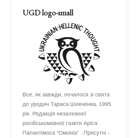
UGD logo-small
Все, як завжди, почалося зі свята
до уродин Тараса Шевченка. 1995
рік. Редакція незалежної
російськомовної газети Аріса
Папантімоса “Омоніа” . Присутні -