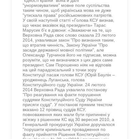
"єдності країни" вона й далі
"унормовуватиме" мовне поле суспільства
таким чином, щоб українська мова не дуже
"утискала права" російськомовних патріотів.
У своїй наступній статті «Голова КСУ визнав,
що чекає вказівок від президента» Тарас
Марусик б’є в дзвони: «Зважаючи на те, що
Верховна Рада своє слово сказала 23 лютого
2014, ухваливши закон "Про визнання таким,
що втратив чинність, Закону України "Про
засади державної мовної політики", але
Олександр Турчинов його не підписав, можна
розуміти, що не визначився з цих двох саме
президент. Сам Порошенко ніяк не відповів
на цей парадоксальний з точки зору
Конституції пасаж голови КСУ (Юрій Баулін –
уродженець Луганська, голова
Конституційного суду України. 24 лютого
2014 Верховна Рада ухвалила постанову
"Про реагування на факти порушення
суддями Конституційного Суду України
присяги судді". У постанові прямим текстом
вказано 12 прізвищ суддів КСУ,
повноваження яких мали бути припинені у
зв’язку з рішенням КС від 30 вересня 2010, а
Генеральній прокуратурі України доручалося
"порушити кримінальне провадження по
факту прийняття Рішення Конституційного