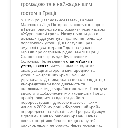
громадою та є найжаданішим
гостем в Греції.
У 1998 році засновники газети, Галина
Маслюк та Ліца Патеракі, засновують перше
в Греції товариство під романтичною назвою
«Журавлиний край». Назву шукали довго,
вклавши туди усю тугу, прагнення, біль, що
переживали українці, в наступний раз
змушені шукати кращої долі на чужині.
Мріяли про острівець рідної землі в Греції.
Становлення громади було важким і
болючим. Нелегальний
стан міґрантів
ускладнювався
чисельними випадками
експлуатації зі сторони міжнародних та
українсько-грецьких кримінальних
угруповань. До товариства попали люди, що
дискредитували його діяльність та
паплюжили імідж українців загалом. Прагнучи
захистити доброчесне ім’я українців у Греції,
провід товариства вдався до його
перереєстрації під новою назвою. Таким
чином в
2002-му році
«Журавлиний край»
переродився на
«Українсько-Грецьк
у
Думк
у
»,
з філіями в інших регіонах країни.
Однак,
охочих погрітися біля вогнища
за чужий
рахунок ніколи не бракує
.
Через якийсь час,