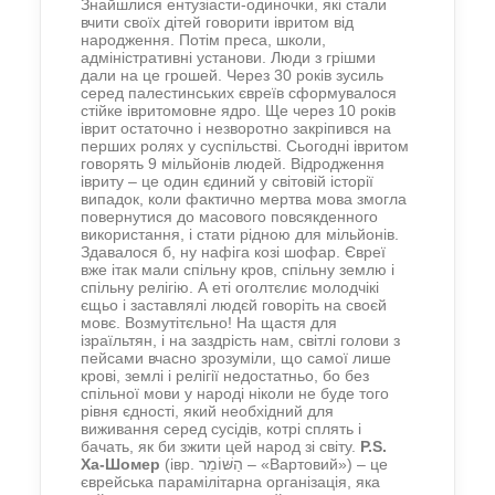
Знайшлися ентузіасти-одиночки, які стали
вчити своїх дітей говорити івритом від
народження. Потім преса, школи,
адміністративні установи. Люди з грішми
дали на це грошей. Через 30 років зусиль
серед палестинських євреїв сформувалося
стійке івритомовне ядро. Ще через 10 років
іврит остаточно і незворотно закріпився на
перших ролях у суспільстві. Сьогодні івритом
говорять 9 мільйонів людей. Відродження
івриту – це один єдиний у світовій історії
випадок, коли фактично мертва мова змогла
повернутися до масового повсякденного
використання, і стати рідною для мільйонів.
Здавалося б, ну нафіга козі шофар. Євреї
вже ітак мали спільну кров, спільну землю і
спільну релігію. А еті оголтєлиє молодчікі
єщьо і заставлялі людєй говоріть на своєй
мовє. Возмутітєльно! На щастя для
ізраїльтян, і на заздрість нам, світлі голови з
пейсами вчасно зрозуміли, що самої лише
крові, землі і релігії недостатньо, бо без
спільної мови у народі ніколи не буде того
рівня єдності, який необхідний для
виживання серед сусідів, котрі сплять і
бачать, як би зжити цей народ зі світу.
P.S.
Ха-Шомер
(івр. הַשּׁוֹמֵר – «Вартовий») – це
єврейська парамілітарна організація, яка