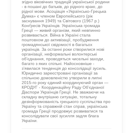
згідно віковічних традицій української родини
- в пошані до батьків, до рідного краю, до
рідної мови. Асоціація «Українсько-Грецька
Думка» є членом Европейського (рік
заснування 1949) та Світового (1967 р.)
Конґресів Українців. Українська громада
Греції — живий організм, який невпинно
розвивається. Війна в Україні стала
поштовхом до активізації, пробудження
громадянської свідомості в багатьох
українців. За останні роки створилися нові
організації,
неформальні волонтерські
об’єднання,
проводяться чисельні заходи,
багато з яких
спільні.
Найосновніше -
з’явилася тенденція до консолідації зусиль.
Юридично
зареєстровані організації за
спільною домовленістю утворили
в липні
2015
-го року
єдиний координуючий орган —
КРОДУГ - Координаційну Раду Об’єднаної
Діаспори Українців Греції.
Не зважаючи на
складну внутрішню ситуацію, тотальну
дезінформ
ованість грецького суспільства про
Україну
та справжній стан справ
, українська
громада Греції продовжує розвиватися та
консолідувати свої зусилля задля блага
України.