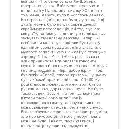
іврітом», «Половіна солдат Ха-Шомера
говорят на ідіше». Якби мене зараз узяти, і
перенести у Палестину початку ХХ століття,
то у мене, мабуть, було б жорстоке дежавю.
Бо якраз такі (або, принаймні, дуже подібні)
думки можна було почути серед деяких
єврейських переселенців, які тоді з усього
світу з’їжджалися у Палестину в надії колись
заснувати там власну державу. Теперішні
ізраїльтяни мають усі підстави бути довіку
вдячними своїм прадідам, яким вистачило
мудрості задавити усю цю «єдіную страну» у
зародку. У Тель-Авіві 1910-х років євреєві,
який принципово відмовлявся говорити
івритом, ніхто б навіть руки не подав. А могли
і по пиці надавати. «Іврі, дабер івріт» – тоді
був девіз. «Єврей, говори івритом». І у цьому
був глибокий практичний сенс. У 1880-му
році кількість людей, для яких іврит був би
рідною мовою, дорівнювала нулю. Не було
таких людей. Зовсім. На той час іврит уже
півтори тисячі років як вийшов із
повсякденного вжитку, та існував лише як
мова священних текстів і релігійних служб.
Багато віруючих євреїв так сяк іврит розуміли,
але про використання його у побуті навіть
мови не було. І нічого, люди узялися, і
почали потроху іврит відроджувати.