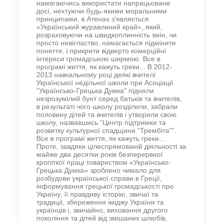
намагаючись
використати
напрацьоване
досі, нехтуючи будь-якими моральними
принципами, в А
те
нах з’являється
«Український журавлиний край», який,
розраховуючи на швидкоплинність змін, чи
просто невігластво, намагається підмінити
поняття, і прикрити відверто комерційні
інтереси громадською ширмою.
Все в
програмі життя, як кажуть греки...
В 2012-
2013 навчальному році деякі вчителі
Української недільної школи при Асоціації
“Українсько-Грецька Думка” підняли
незрозумілий бунт серед батьків та вчителів,
в результаті чого школу розділили, забрали
половину дітей та вчителів і утворили свою
школу, назвавшись “Центр підтримки та
розвитку культурної спадщини “Трембіта””.
Все в програмі життя, як кажуть греки...
Проте, завдяки цілеспрямованій діяльності за
майже два десятки років безперервної
кропіткої праці товариством «Українсько-
Грецька Думка» зроблено чимало для
розбудови української справи в Греції,
інформування грецької громадськості про
Україну, її правдиву історію, звичаї та
традиції, збереження іміджу України та
українців і, звичайно, виховання другого
покоління та дітей від змішаних шлюбів,