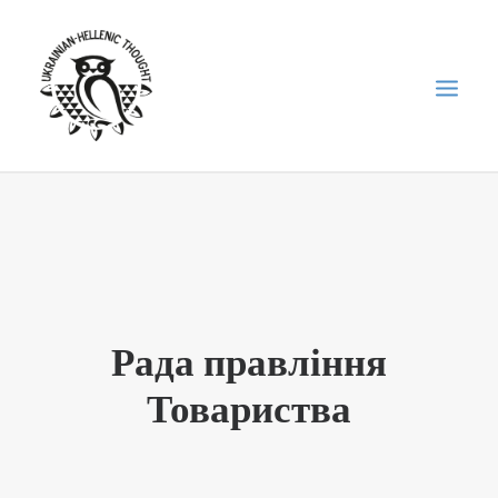
НОВИНИ
НЕДІЛЬНА ШКОЛА
ГОЛОДОМОР
ФОРУМ УКРАЇНСЬКОЇ ДІАСПОРИ В ГРЕЦІЇ
Рада правління
ПРО НАС
Товариства
“ВІСНИК”/”ΑΓΓΕΛΙΑΦΌΡΟΣ”
SEARCH