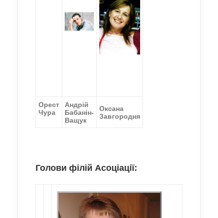
Орест
Андрій
Оксана
Чура
Бабанін-
Завгородня
Ващук
Голови філій Асоціації: