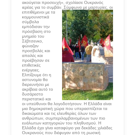
ακούγεται προσευχή», σχολίασε Ουκρανός
ιερέας για το συμβάν.
Σύμφωνα με μαρτυρίες, οι
επιτιθέμενοι με τα
κομμουνιστικά
σύμβολα
εμπόδισαν την
πρόσβαση στο
μνημείο του
Σέβτσενκο,
φώναζαν
προσβολές και
απειλές και
προέβησαν σε
επιθετικές
ενέργειες.
Ελπίζουμε ότι η
αστυνομία θα
διερευνήσει με
ακρίβεια αυτό το
δυσάρεστο
περιστατικό και
οι υπεύθυνοι θα λογοδοτήσουν. Η Ελλάδα είναι
μια δημοκρατική χώρα που υπερασπίζεται τα
δικαιώματα και τις ελευθερίες όλων των
ανθρώπων, συμπεριλαμβανομένων των πιο
ευάλωτων κατηγοριών του πληθυσμού. Η
Ελλάδα έχει γίνει καταφύγιο για δεκάδες χιλιάδες
Ουκρανούς που διέφυγαν από τη ρωσική