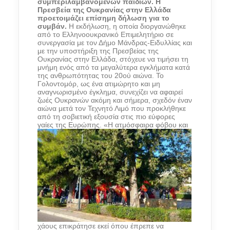
συμπεριλαμβανομένων παιδιών. Η
Πρεσβεία της Ουκρανίας στην Ελλάδα
προετοιμάζει επίσημη δήλωση για το
συμβάν.
Η εκδήλωση, η οποία διοργανώθηκε
από το Ελληνοουκρανικό Επιμελητήριο σε
συνεργασία με τον Δήμο Μάνδρας-Ειδυλλίας και
με την υποστήριξη της Πρεσβείας της
Ουκρανίας στην Ελλάδα, στόχευε να τιμήσει τη
μνήμη ενός από τα μεγαλύτερα εγκλήματα κατά
της ανθρωπότητας του 20ού αιώνα. Το
Γολοντομόρ, ως ένα ατιμώρητο και μη
αναγνωρισμένο έγκλημα, συνεχίζει να αφαιρεί
ζωές Ουκρανών ακόμη και σήμερα, σχεδόν έναν
αιώνα μετά τον Τεχνητό Λιμό που προκλήθηκε
από τη σοβιετική εξουσία στις πιο εύφορες
γαίες της Ευρώπης.
«Η ατμόσφαιρα φόβου και
χάους επικράτησε εκεί όπου έπρεπε να