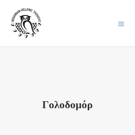
НОВИНИ
НЕДІЛЬНА ШКОЛА
ГОЛОДОМОР
ФОРУМ УКРАЇНСЬКОЇ ДІАСПОРИ В ГРЕЦІЇ
Γολοδομόρ
ПРО НАС
“ВІСНИК”/”ΑΓΓΕΛΙΑΦΌΡΟΣ”
SEARCH