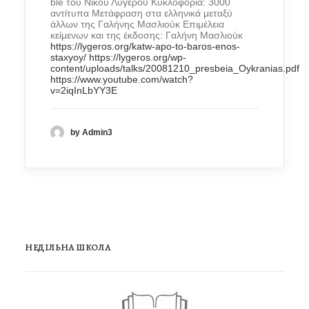
blé του Νίκου Λυγερού Κυκλοφορία: 3000
αντίτυπα Μετάφραση στα ελληνικά μεταξύ
άλλων της Γαλήνης Μασλιούκ Επιμέλεια
κείμενων και της έκδοσης: Γαλήνη Μασλιούκ
https://lygeros.org/katw-apo-to-baros-enos-
staxyoy/
https://lygeros.org/wp-
content/uploads/talks/20081210_presbeia_Oykranias.pdf
https://www.youtube.com/watch?
v=2iqInLbYY3E
by Admin3
НЕДІЛЬНА ШКОЛА