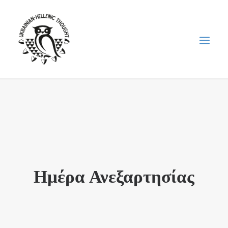
НОВИНИ
НЕДІЛЬНА ШКОЛА
ГОЛОДОМОР
ФОРУМ УКРАЇНСЬКОЇ ДІАСПОРИ В ГРЕЦІЇ
Ημέρα Ανεξαρτησίας
ПРО НАС
“ВІСНИК”/”ΑΓΓΕΛΙΑΦΌΡΟΣ”
SEARCH