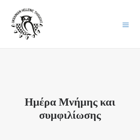
НОВИНИ
НЕДІЛЬНА ШКОЛА
ГОЛОДОМОР
ФОРУМ УКРАЇНСЬКОЇ ДІАСПОРИ В ГРЕЦІЇ
Ημέρα Μνήμης και
ПРО НАС
συμφιλίωσης
“ВІСНИК”/”ΑΓΓΕΛΙΑΦΌΡΟΣ”
SEARCH