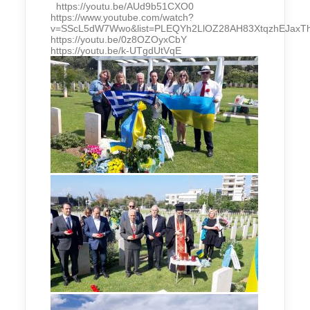
https://youtu.be/AUd9b51CXO0
https://www.youtube.com/watch?
v=SScL5dW7Wwo&list=PLEQYh2LlOZ28AH83XtqzhEJaxTh
https://youtu.be/0z8OZOyxCbY
https://youtu.be/k-UTgdUtVqE