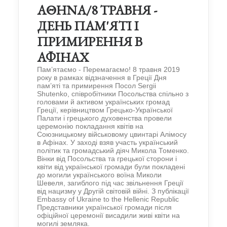
ΑΘΗΝΑ/8 ТРАВНЯ -
ДЕНЬ ПАМ'ЯТІ І
ПРИМИРЕННЯ В
АФІНАХ
Пам’ятаємо - Перемагаємо! 8 травня 2019
року в рамках відзначення в Греції Дня
пам’яті та примирення Посол Sergii
Shutenko, співробітники Посольства спільно з
головами й активом українських громад
Греції, керівництвом Грецько-Української
Палати і грецького духовенства провели
церемонію покладання квітів на
Союзницькому військовому цвинтарі Алімосу
в Афінах. У заході взяв участь український
політик та громадський діяч Микола Томенко.
Вінки від Посольства та грецької сторони і
квіти від української громади були покладені
до могили українського воїна Миколи
Шевеля, загиблого під час звільнення Греції
від нацизму у Другій світовій війні. З публікації
Embassy of Ukraine to the Hellenic Republic
Представники української громади після
офіційної церемонії висадили живі квіти на
могилі земляка.