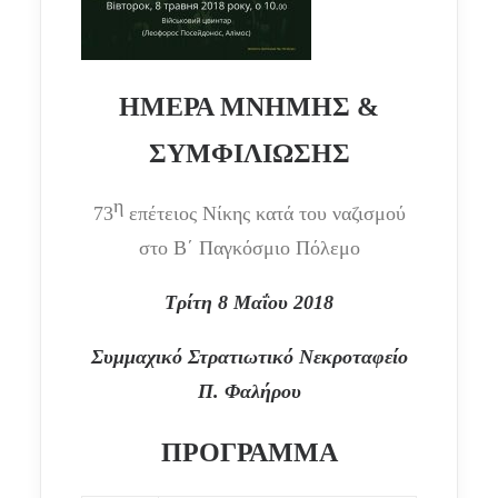
ΗΜΕΡΑ ΜΝΗΜΗΣ &
ΣΥΜΦΙΛΙΩΣΗΣ
η
73
επέτειος Νίκης κατά του ναζισμού
στο Β΄ Παγκόσμιο Πόλεμο
Τρίτη 8 Μαΐου 2018
Συμμαχικό Στρατιωτικό Νεκροταφείο
Π. Φαλήρου
ΠΡΟΓΡΑΜΜΑ