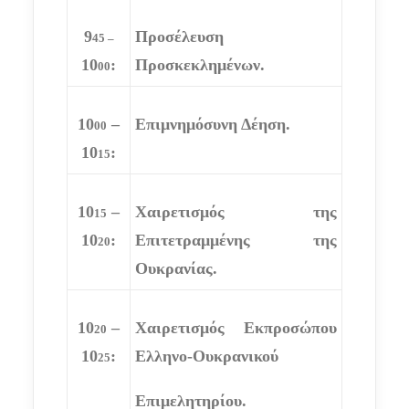
9
Προσέλευση
45 –
10
:
Προσκεκλημένων.
00
10
–
Επιμνημόσυνη Δέηση.
00
10
:
15
10
–
Χαιρετισμός της
15
10
:
Επιτετραμμένης
της
20
Ουκρανίας.
10
–
Χαιρετισμός Εκπροσώπου
20
10
:
Ελληνο-Ουκρανικού
25
Επιμελητηρίου.