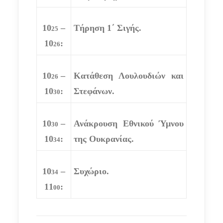
10
–
Τήρηση
1
΄
Σιγής
.
25
10
:
26
10
–
Κατάθεση Λουλουδιών και
26
10
:
Στεφάνων.
30
10
–
Ανάκρουση Εθνικού Ύμνου
30
10
:
της Ουκρανίας.
34
10
–
Συχώριο.
34
11
:
00