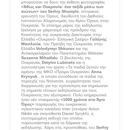
μπορούσαν να δουν την έκθεση φωτογραφίας
«Άθως και Ουκρανία: ένα ταξίδι μέσω των
αιώνων» του Serhiy Shumylo
, ιστορικού,
ερευνητή του Όρους, διευθυντή του Διεθνούς
Ινστιτούτου Κληρονομιάς του Αγίου Όρους στην
Ουκρανία. Το επίσημο μέρος της εκδήλωσης
ξεκίνησε με χαιρετισμό της πρόεδρου της
Κοινότητας της ουκρανικής Διασποράς στην
Ελλάδα «Ουκρανό- Ελληνική Σκέψη»
Γαλήνης
Μασλιούκ
, του Πρέσβη της Ουκρανίας στην
Ελλάδα
Volodymyr Shkurov
και της
Αντικαγκελάριου του Πανεπιστημίου Webster
Suzanne Mihailidu
. Ο βουλευτής της
Ουκρανίας
Dmytro Lubinets
και η
συντονίστρια του έργου «Τα παιδιά ζητούν την
ειρήνη» της ΜΚΟ «Πρόμιν Ουκρανία»
Anna
Krysyuk
, οι οποίοι συνόδευαν τα παιδιά της
περιοχής του Ντόνετσκ, ευχαρίστησαν τους
διοργανωτές για την πρόσκληση και σημείωσαν
τη σημασία τέτοιων εκδηλώσεων για τους
Ουκρανούς του εξωτερικού. Πολύ ενημερωτικό
ήταν νέο ντοκιμαντέρ
«1000 χρόνια στο Άγιο
Όρος»
παραγωγής του ουκρανικού
τηλεοπτικού καναλιού Inter (σενάριο Anton
Nikitin και σκηνοθεσία Daniel Syrykh), η
συντομευμένη εκδοχή του οποίου
παρουσιάστηκε κατά τη διάρκεια της
εκδήλωσης. Χάρη στις προσπάθειες του
Serhiy