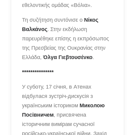
εθελοντικής ομάδας «Βόλια».
Τη συζήτηση συντόνισε ο
Νίκος
Βαλκάνος
. Στην εκδήλωση
παρευρέθηκε επίσης η εκπρόσωπος
της Πρεσβείας της Ουκρανίας στην
Ελλάδα,
Όλγα Γιεβτουσένκο
.
***************
У суботу, 17 січня, в
Атенах
відбулася зустріч-дискусія з
українським істориком
Миколо
ю
Посівнич
ем
, присвячена
історичним вимірам сучасної
російсько-української війни. Захід