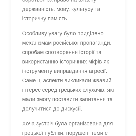
державність, мову, культуру та
історичну пам’ять.
Особливу увагу було приділено
механізмам російської пропаганди,
спробам спотворення історії та
використанню історичних міфів як
інструменту виправдання агресії.
Саме ці аспекти викликали жвавий
інтерес серед грецьких слухачів, які
мали змогу поставити запитання та
долучитися до дискусії.
Хоча зустріч була організована для
грецької публіки, порушені теми є