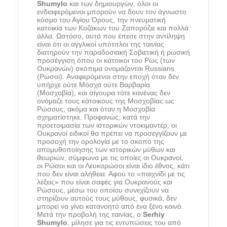
Shumylo
και των δημιουργών, όλοι οι
ενδιαφερόμενοι μπορούν να δουν τον άγνωστο
κόσμο του Αγίου Όρους, την πνευματική
κατοικία των Κοζάκων του Ζαπορόζιε και πολλά
άλλα. Ωστόσο, αυτό που έπεσε στην αντίληψη
είναι ότι οι αγγλικοί υπότιτλοι της ταινίας
διατηρούν την παραδοσιακή Σοβιετική ή ρωσική
προσέγγιση όπου οι κάτοικοι του Ρως (των
Ουκρανών) σκόπιμα ονομάζονται Russians
(Ρώσοι). Αναφερόμενοι στην εποχή όταν δεν
υπήρχε ούτε Μόσχα ούτε Βαρβαρία
(Μοσχοβία), και σίγουρα τότε κανένας δεν
ονόμαζε τους κάτοικους της Μοσχοβίας ως
Ρώσους, ακόμα και όταν η Μοσχοβία
σχηματίστηκε. Προφανώς, κατά την
προετοιμασία των ιστορικών ντοκιμαντέρ, οι
Ουκρανοί ειδικοί θα πρέπει να προσεγγίζουν με
προσοχή την ορολογία με το σκοπό της
απομυθοποίησης των ιστορικών μύθων και
θεωριών, σύμφωνα με τις οποίες οι Ουκρανοί,
οι Ρώσοι και οι Λευκορώσοι είναι ίδιο έθνος, κάτι
που δεν είναι αλήθεια. Αφού το «παιχνίδι με τις
λέξεις» που είναι σαφές για Ουκρανούς και
Ρώσους, μέσω του οποίου συνεχίζουν να
στηρίζουν αυτούς τους μύθους, φυσικά, δεν
μπορεί να γίνει κατανοητό από ένα ξένο κοινό.
Μετά την προβολή της ταινίας, ο
Serhiy
Shumylo
, μίλησε για τις εντυπώσεις του από