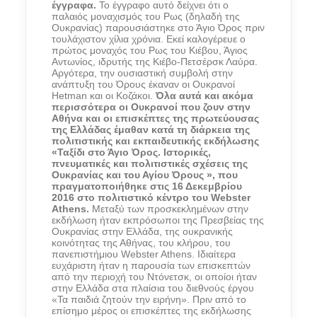
έγγραφα.
Το έγγραφο αυτό δείχνει ότι ο
παλαιός μοναχισμός του Ρως (δηλαδή της
Ουκρανίας) παρουσιάστηκε στο Άγιο Όρος πριν
τουλάχιστον χίλια χρόνια. Εκεί καλογέρευε ο
πρώτος μοναχός του Ρως του Κιέβου, Άγιος
Αντωνίος, ιδρυτής της Κιέβο-Πετσέρσκ Λαύρα.
Αργότερα, την ουσιαστική συμβολή στην
ανάπτυξη του Όρους έκαναν οι Ουκρανοί
Hetman και οι Κοζάκοι.
Όλα αυτά και ακόμα
περισσότερα οι Ουκρανοί που ζουν στην
Αθήνα και οι επισκέπτες της πρωτεύουσας
της Ελλάδας έμαθαν κατά τη διάρκεια της
πολιτιστικής και εκπαιδευτικής εκδήλωσης
«Ταξίδι στο Άγιο Όρος. Ιστορικές,
πνευματικές και πολιτιστικές σχέσεις της
Ουκρανίας και του Αγίου Όρους », που
πραγματοποιήθηκε στις 16 Δεκεμβρίου
2016 στο πολιτιστικό κέντρο του Webster
Athens.
Μεταξύ των προσκεκλημένων στην
εκδήλωση ήταν εκπρόσωποι της Πρεσβείας της
Ουκρανίας στην Ελλάδα, της ουκρανικής
κοινότητας της Αθήνας, του κλήρου, του
πανεπιστήμιου Webster Athens. Ιδιαίτερα
ευχάριστη ήταν η παρουσία των επισκεπτών
από την περιοχή του Ντόνετσκ, οι οποίοι ήταν
στην Ελλάδα στα πλαίσια του διεθνούς έργου
«Τα παιδιά ζητούν την ειρήνη». Πριν από το
επίσημο μέρος οι επισκέπτες της εκδήλωσης