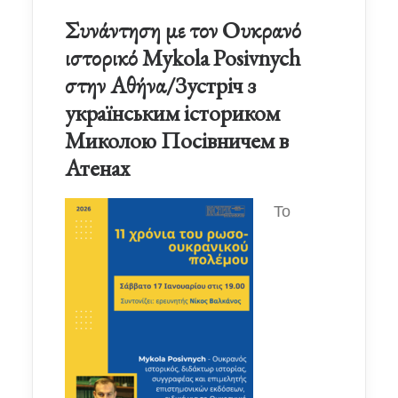
Συνάντηση με τον Ουκρανό
ιστορικό Mykola Posivnych
στην Αθήνα/Зустріч з
українським істориком
Миколою Посівничем в
Атенах
Το