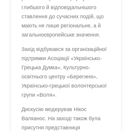
глибшого й відповідальнішого
ставлення до сучасних подій, що
мають не лише регіональне, а й
загальноєвропейське значення.
Захід відбувався за організаційної
підтримки Асоціації «Українсько-
Грецька Думка», Культурно-
освітнього центру «Берегиня»,
Українсько-грецької волонтерської
групи «Воля».
Дискусію модерував Нікос
Валканос. На заході також була
присутня представниця