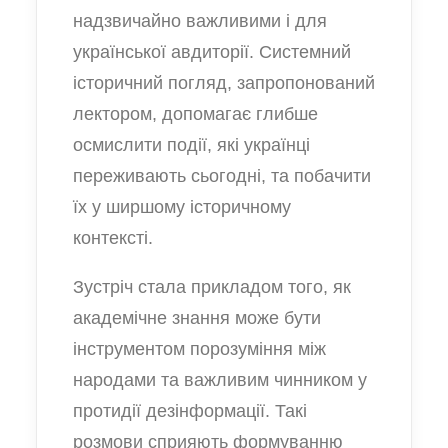
надзвичайно важливими і для
української авдиторії. Системний
історичний погляд, запропонований
лектором, допомагає глибше
осмислити події, які українці
переживають сьогодні, та побачити
їх у ширшому історичному
контексті.
Зустріч стала прикладом того, як
академічне знання може бути
інструментом порозуміння між
народами та важливим чинником у
протидії дезінформації. Такі
розмови сприяють формуванню