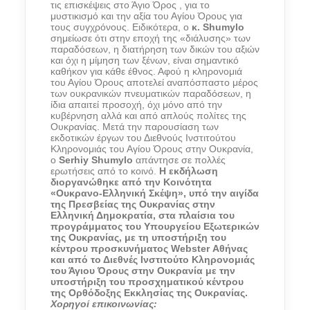
τις επισκέψεις στο Άγιο Όρος , για το
μυστικισμό και την αξία του Αγίου Όρους για
τους συγχρόνους. Ειδικότερα, ο
κ. Shumylo
σημείωσε ότι στην εποχή της «διάλυσης» των
παραδόσεων, η διατήρηση των δικών του αξιών
και όχι η μίμηση των ξένων, είναι σημαντικό
καθήκον για κάθε έθνος. Αφού η κληρονομιά
του Αγίου Όρους αποτελεί αναπόσπαστο μέρος
των ουκρανικών πνευματικών παραδόσεων, η
ίδια απαιτεί προσοχή, όχι μόνο από την
κυβέρνηση αλλά και από απλούς πολίτες της
Ουκρανίας. Μετά την παρουσίαση των
εκδοτικών έργων του Διεθνούς Ινστιτούτου
Κληρονομιάς του Αγίου Όρους στην Ουκρανία,
ο
Serhiy Shumylo
απάντησε σε πολλές
ερωτήσεις από το κοινό.
Η εκδήλωση
διοργανώθηκε από την Κοινότητα
«Ουκρανο-Ελληνική Σκέψη», υπό την αιγίδα
της Πρεσβείας της Ουκρανίας στην
Ελληνική Δημοκρατία, στα πλαίσια του
προγράμματος του Υπουργείου Εξωτερικών
της Ουκρανίας, με τη υποστήριξη του
κέντρου προσκυνήματος Webster Αθήνας
και από το Διεθνές Ινστιτούτο Κληρονομιάς
του Άγιου Όρους στην Ουκρανία με την
υποστήριξη του προσχηματικού κέντρου
της Ορθόδοξης Εκκλησίας της Ουκρανίας.
Χορηγοί επικοινωνίας: