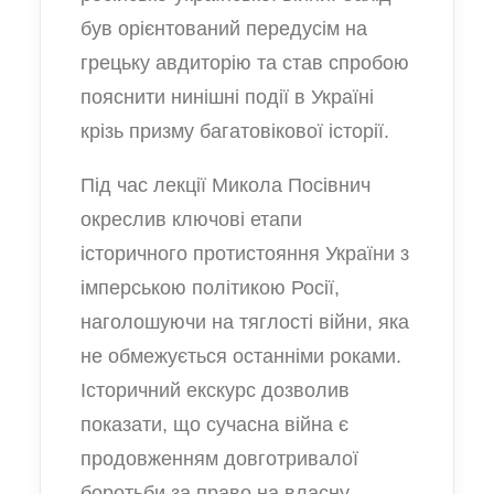
був орієнтований передусім на
грецьку авдиторію та став спробою
пояснити нинішні події в Україні
крізь призму багатовікової історії.
Під час лекції Микола Посівнич
окреслив ключові етапи
історичного протистояння України з
імперською політикою Росії,
наголошуючи на тяглості війни, яка
не обмежується останніми роками.
Історичний екскурс дозволив
показати, що сучасна війна є
продовженням довготривалої
боротьби за право на власну