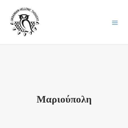
НОВИНИ
НЕДІЛЬНА ШКОЛА
ГОЛОДОМОР
ФОРУМ УКРАЇНСЬКОЇ ДІАСПОРИ В ГРЕЦІЇ
Μαριούπολη
ПРО НАС
“ВІСНИК”/”ΑΓΓΕΛΙΑΦΌΡΟΣ”
SEARCH