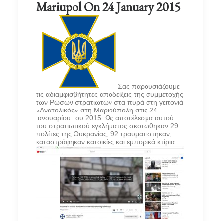
Mariupol On 24 January 2015
Σας παρουσιάζουμε
τ
ις
αδιαμφισβήτητ
ες
απ
ο
δε
ί
ξ
εις
της συμμετοχής
των
Ρώσων
στρατιωτ
ών
στα πυρά
στη γειτονιά
«Ανατολ
ικ
ό
ς
» στη
Μαριούπολη
στις
24
Ιαν
ουαρίου
του 2015. Ως αποτέλεσμα αυτού
του
στρατιωτικού
εγκλήματος
σκοτώθηκαν 29
πολίτες της Ουκρανίας, 92 τραυματίστηκαν,
καταστράφηκαν κατοικίες και εμπορικά κτίρια.