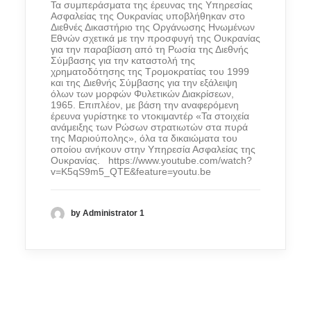
Τα συμπεράσματα της έρευνας
της Υπηρεσίας
Ασφαλείας της Ουκρανίας
υποβλήθηκαν στο
Διεθνές Δικαστήριο
της Οργάνωσης Ηνωμένων
Εθνών
σχετικά με
την προσφυγή της Ουκρανίας
για την
παραβίαση
από
τη Ρωσία
της
Διεθνής
Σύμβαση
ς
για την καταστολή της
χρηματοδότησης της Τρομοκρατίας του 1999
και
της
Διεθνής Σύμβαση
ς
για την εξάλειψη
όλων των μορφών Φυλετικών Διακρίσεων,
1965.
Επιπλέον, με βάση την αναφερόμενη
έρευνα
γυρίστηκε το
ντοκιμαντέρ «Τα σ
τοιχεία
ανάμειξης των
Ρώσων στρατιωτών στα πυρά
της Μαριούπολης», όλα τα δικαιώματα
του
οποί
ου
ανήκουν
στην
Υπηρεσία Ασφαλείας της
Ουκρανίας
. https://www.youtube.com/watch?
v=K5qS9m5_QTE&feature=youtu.be
by Administrator 1