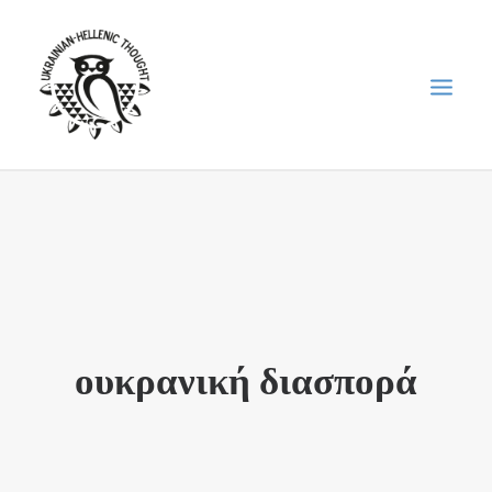
НОВИНИ
НЕДІЛЬНА ШКОЛА
ГОЛОДОМОР
ФОРУМ УКРАЇНСЬКОЇ ДІАСПОРИ В ГРЕЦІЇ
ουκρανική διασπορά
ПРО НАС
“ВІСНИК”/”ΑΓΓΕΛΙΑΦΌΡΟΣ”
SEARCH