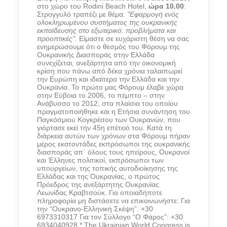
στο χώρο του Rodini Beach Hotel,
ώρα 10.00
:
Στρογγυλό τραπέζι με θέμα:
"Εφαρμογή ενός
ολοκληρωμένου συστήματος της ουκρανικής
εκπαίδευσης στο εξωτερικό: προβλήματα και
προοπτικές".
Είμαστε σε ευχάριστη θέση να σας
ενημερώσουμε ότι ο θεσμός του Φόρουμ της
Ουκρανικής Διασποράς στην Ελλάδα
συνεχίζεται, ανεξάρτητα από την οικονομική
κρίση που πάνω από δέκα χρόνια ταλαιπωρεί
την Ευρώπη και ιδιαίτερα την Ελλάδα και την
Ουκρανία. Το πρώτο μας Φόρουμ έλαβε χώρα
στην Εύβοια το 2006, το πέμπτο – στην
Ανάβυσσο το 2012, στα πλαίσια του οποίου
πραγματοποιήθηκε και η Ετήσια συνάντηση του
Παγκόσμιου Κογκρέσου των Ουκρανών, που
γιόρτασε εκεί την 45η επέτειό του. Κατά τη
διάρκεια αυτών των χρόνων στα Φόρουμ πήραν
μέρος εκατοντάδες εκπρόσωποι της ουκρανικής
διασποράς απ΄ όλους τους ηπείρους, Ουκρανοί
και Έλληνες πολιτικοί, εκπρόσωποι των
υπουργείων, της τοπικής αυτοδιοίκησης της
Ελλάδας και της Ουκρανίας, ο πρώτος
Πρόεδρος της ανεξάρτητης Ουκρανίας
Λεωνίδας Κραβτσούκ. Για οποιαδήποτε
πληροφορία μη διστάσετε να επικοινωνήστε: Για
την “Ουκρανο-Ελληνική Σκέψη”: +30
6973310317 Για τον Σύλλογο “Ο Φάρος”: +30
6934040928 * The Ukrainian World Congress is