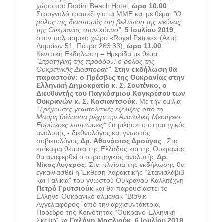
χώρο του Rodini Beach Hotel,
ώρα 10.00
:
Στρογγυλό τραπέζι για τα ΜΜΕ και με θέμα:
"Ο
ρόλος της διασποράς στη βελτίωση της εικόνας
της Ουκρανίας στον κόσμο".
5 Ιουλίου 2019
,
στον πολιτισμικό χώρο «Royal Patras» (Ακτή
Δυμαίων 51, Πάτρα 263 33),
ώρα 11.00
:
Κεντρική Εκδήλωση – Ημερίδα με θέμα:
“Στρατηγική της προόδου: ο ρόλος της
Ουκρανικής Διασποράς”.
Στην εκδήλωση θα
παραστούν: ο Πρέσβυς της Ουκρανίας στην
Ελληνική Δημοκρατία κ. Σ. Σουτένκο, ο
Διευθυντής του Παγκόσμιου Κογκρέσου των
Ουκρανών κ. Σ. Κασιαντσούκ.
Με την ομιλία
“Τρέχουσες γεωπολιτικές εξελίξεις από τη
Μαύρη θάλασσα μέχρι την Ανατολική Μεσόγειο.
Ευρύτερες επιπτώσεις”
θα μιλήσει ο στρατηγικός
αναλυτής - διεθνολόγος και γνωστός
σοβιετολόγος
Δρ. Αθανάσιος Δρούγος
. Στα
επίκαιρα θέματα της Ελλάδας και της Ουκρανίας
θα αναφερθεί ο στρατηγικός αναλυτής
Δρ.
Νίκος Λυγερός
. Στα πλαίσια της εκδήλωσης θα
εγκαινιασθεί η Έκθεση Χαρακτικής “Στανισλάβιβ
και Γαλικία” του γνωστού Ουκρανού Καλλιτέχνη
Πετρό Γρυτσιούκ
και θα παρουσιαστεί το
Ελληνο-Ουκρανικό αλμανάκ “Βίσνικ-
Αγγελιαφόρος” από την αρχισυντάκτρια,
Πρόεδρο της Κοινότητας “Ουκρανο-Ελληνική
Σκέψη” κα
Γαλήνη Μασλιούκ
.
6 Ιουλίου 2019
,