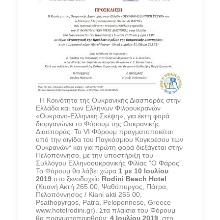
Η Κοινότητα της Ουκρανικής Διασποράς στην
Ελλάδα και των Ελλήνων Φιλοουκρανών
«Ουκρανο-Ελληνική Σκέψη», για έκτη φορά
διοργανώνει το Φόρουμ της Ουκρανικής
Διασποράς. Το VI Φόρουμ πραγματοποιείται
υπό την αιγίδα του Παγκόσμιου Κογκρέσου των
Ουκρανών* και για πρώτη φορά διεξάγεται στην
Πελοπόννησο, με την υποστήριξη του
Συλλόγου Ελληνοουκρανικής Φιλίας “Ο Φάρος”.
Το Φόρουμ θα λάβει χώρα
1 με 10 Ιουλίου
2019
στο ξενοδοχείο
Rodini Beach Hotel
(Κυανή Ακτή 265 00, Ψαθόπυργος, Πάτρα,
Πελοπόννησος / Kiani akti 265 00,
Psathopyrgos, Patra, Peloponnese, Greece
www.hotelrodini.gr). Στα πλαίσια του Φόρουμ
θα πραγματοποιηθούν:
4 Ιουλίου 2019
, στο