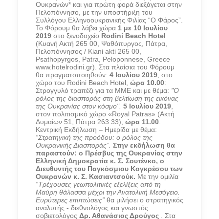
Ουκρανών* και για πρώτη φορά διεξάγεται στην
Πελοπόννησο, με την υποστήριξη του
Συλλόγου Ελληνοουκρανικής Φιλίας “Ο Φάρος”.
Το Φόρουμ θα λάβει χώρα
1 με 10 Ιουλίου
2019
στο ξενοδοχείο
Rodini Beach Hotel
(Κυανή Ακτή 265 00, Ψαθόπυργος, Πάτρα,
Πελοπόννησος / Kiani akti 265 00,
Psathopyrgos, Patra, Peloponnese, Greece
www.hotelrodini.gr). Στα πλαίσια του Φόρουμ
θα πραγματοποιηθούν:
4 Ιουλίου 2019
, στο
χώρο του Rodini Beach Hotel,
ώρα 10.00
:
Στρογγυλό τραπέζι για τα ΜΜΕ και με θέμα:
"Ο
ρόλος της διασποράς στη βελτίωση της εικόνας
της Ουκρανίας στον κόσμο".
5 Ιουλίου 2019
,
στον πολιτισμικό χώρο «Royal Patras» (Ακτή
Δυμαίων 51, Πάτρα 263 33),
ώρα 11.00
:
Κεντρική Εκδήλωση – Ημερίδα με θέμα:
“Στρατηγική της προόδου: ο ρόλος της
Ουκρανικής Διασποράς”.
Στην εκδήλωση θα
παραστούν: ο Πρέσβυς της Ουκρανίας στην
Ελληνική Δημοκρατία κ. Σ. Σουτένκο, ο
Διευθυντής του Παγκόσμιου Κογκρέσου των
Ουκρανών κ. Σ. Κασιαντσούκ.
Με την ομιλία
“Τρέχουσες γεωπολιτικές εξελίξεις από τη
Μαύρη θάλασσα μέχρι την Ανατολική Μεσόγειο.
Ευρύτερες επιπτώσεις”
θα μιλήσει ο στρατηγικός
αναλυτής - διεθνολόγος και γνωστός
σοβιετολόγος
Δρ. Αθανάσιος Δρούγος
. Στα