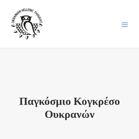
НОВИНИ
НЕДІЛЬНА ШКОЛА
ГОЛОДОМОР
ФОРУМ УКРАЇНСЬКОЇ ДІАСПОРИ В ГРЕЦІЇ
Παγκόσμιο Κογκρέσο
ПРО НАС
Ουκρανών
“ВІСНИК”/”ΑΓΓΕΛΙΑΦΌΡΟΣ”
SEARCH