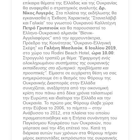
επίκαιρα θέματα της Ελλάδας και της Ουκρανίας
θα αναφερθεί ο στρατηγικός αναλυτής
Δρ.
Νίκος Λυγερός
. Στα πλαίσια της εκδήλωσης θα
εγκαινιασθεί η Έκθεση Χαρακτικής “Στανισλάβιβ
και Γαλικία” του γνωστού Ουκρανού Καλλιτέχνη
Πετρό Γρυτσιούκ
και θα παρουσιαστεί το
Ελληνο-Ουκρανικό αλμανάκ “Βίσνικ-
Αγγελιαφόρος” από την αρχισυντάκτρια,
Πρόεδρο της Κοινότητας “Ουκρανο-Ελληνική
Σκέψη” κα
Γαλήνη Μασλιούκ
.
6 Ιουλίου 2019
,
στο χώρο του Rodini Beach Hotel,
ώρα 10.00
:
Στρογγυλό τραπέζι με θέμα:
"Εφαρμογή ενός
ολοκληρωμένου συστήματος της ουκρανικής
εκπαίδευσης στο εξωτερικό: προβλήματα και
προοπτικές".
Είμαστε σε ευχάριστη θέση να σας
ενημερώσουμε ότι ο θεσμός του Φόρουμ της
Ουκρανικής Διασποράς στην Ελλάδα
συνεχίζεται, ανεξάρτητα από την οικονομική
κρίση που πάνω από δέκα χρόνια ταλαιπωρεί
την Ευρώπη και ιδιαίτερα την Ελλάδα και την
Ουκρανία. Το πρώτο μας Φόρουμ έλαβε χώρα
στην Εύβοια το 2006, το πέμπτο – στην
Ανάβυσσο το 2012, στα πλαίσια του οποίου
πραγματοποιήθηκε και η Ετήσια συνάντηση του
Παγκόσμιου Κογκρέσου των Ουκρανών, που
γιόρτασε εκεί την 45η επέτειό του. Κατά τη
διάρκεια αυτών των χρόνων στα Φόρουμ πήραν
μέρος εκατοντάδες εκπρόσωποι της ουκρανικής