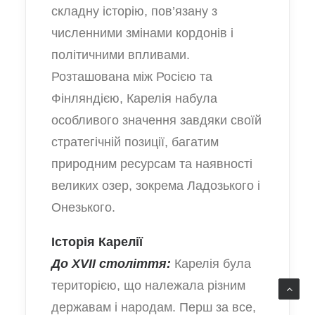
складну історію, пов’язану з
численними змінами кордонів і
політичними впливами.
Розташована між Росією та
Фінляндією, Карелія набула
особливого значення завдяки своїй
стратегічній позиції, багатим
природним ресурсам та наявності
великих озер, зокрема Ладозького і
Онезького.
Історія Карелії
До XVII століття:
Карелія була
територією, що належала різним
державам і народам. Перш за все,