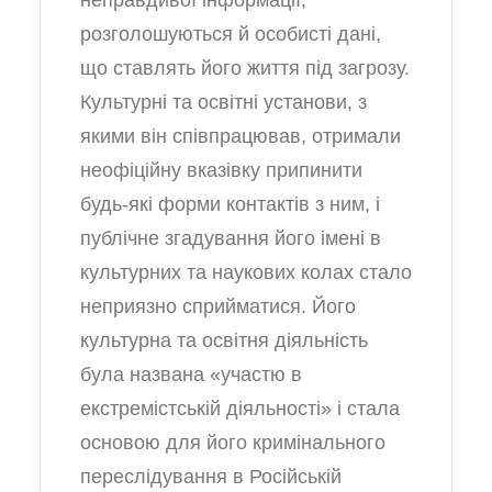
неправдивої інформації,
розголошуються й особисті дані,
що ставлять його життя під загрозу.
Культурні та освітні установи, з
якими він співпрацював, отримали
неофіційну вказівку припинити
будь-які форми контактів з ним, і
публічне згадування його імені в
культурних та наукових колах стало
неприязно сприйматися. Його
культурна та освітня діяльність
була названа «участю в
екстремістській діяльності» і стала
основою для його кримінального
переслідування в Російській