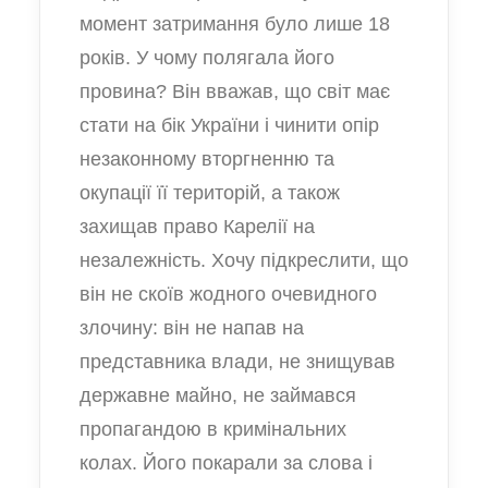
момент затримання було лише 18
років. У чому полягала його
провина? Він вважав, що світ має
стати на бік України і чинити опір
незаконному вторгненню та
окупації її територій, а також
захищав право Карелії на
незалежність. Хочу підкреслити, що
він не скоїв жодного очевидного
злочину: він не напав на
представника влади, не знищував
державне майно, не займався
пропагандою в кримінальних
колах. Його покарали за слова і