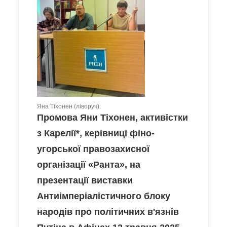
Яна Тіхонен (ліворуч).
Промова Яни Тіхонен, активістки
з Карелії*, керівниці фіно-
угорської правозахисної
організації «Ранта», на
презентації виставки
Антиімперіалістичного блоку
народів про політичних в'язнів