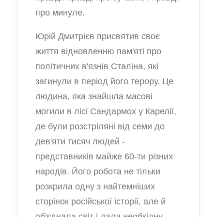
про минуле.
Юрій Дмитрієв присвятив своє
життя відновленню пам'яті про
політичних в'язнів Сталіна, які
загинули в період його терору. Це
людина, яка знайшла масові
могили в лісі Сандармох у Карелії,
де були розстріляні від семи до
дев'яти тисяч людей -
представників майже 60-ти різних
народів. Його робота не тільки
розкрила одну з найтемніших
сторінок російської історії, але й
об'єднала світ і дала необхідну