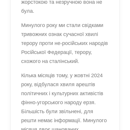
жорстокою та незручною вона не
була.
Минулого року ми стали свідками
тривожних ознак сучасної хвилі
терору проти не-російських народів
Російської Федерації, терору,
схожого на сталінський.
Кілька місяців тому, у жовтні 2024
року, відбулася хвиля арештів
політичних і культурних активістів
фінно-угорського народу ерзя.
Більшість були звільнені, для
решти немає інформації. Минулого
місяця двоє шанованих