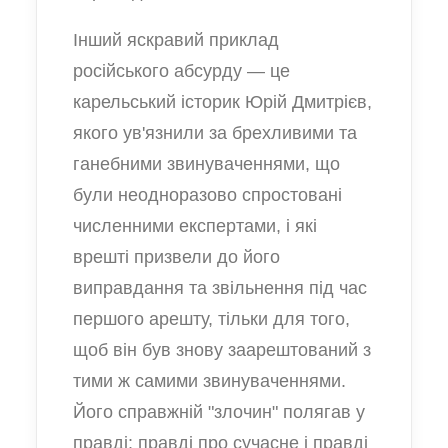
Інший яскравий приклад
російського абсурду — це
карельський історик Юрій Дмитрієв,
якого ув'язнили за брехливими та
ганебними звинуваченнями, що
були неодноразово спростовані
численними експертами, і які
врешті призвели до його
виправдання та звільнення під час
першого арешту, тільки для того,
щоб він був знову заарештований з
тими ж самими звинуваченнями.
Його справжній "злочин" полягав у
правді: правді про сучасне і правді