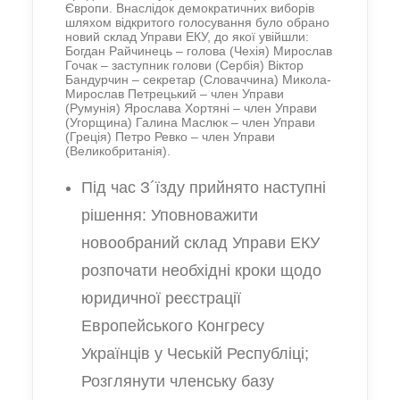
Європи. Внаслідок демократичних виборів
шляхом відкритого голосування було обрано
новий склад Управи ЕКУ, до якої увійшли:
Богдан Райчинець – голова (Чехія) Мирослав
Гочак – заступник голови (Сербія) Віктор
Бандурчин – секретар (Словаччина) Микола-
Мирослав Петрецький – член Управи
(Румунія) Ярослава Хортяні – член Управи
(Угорщина) Галина Маслюк – член Управи
(Греція) Петро Ревко – член Управи
(Великобританія).
Під час З´їзду прийнято наступні
рішення: Уповноважити
новообраний склад Управи ЕКУ
розпочати необхідні кроки щодо
юридичної реєстрації
Европейського Конгресу
Українців у Чеській Республіці;
Розглянути членську базу