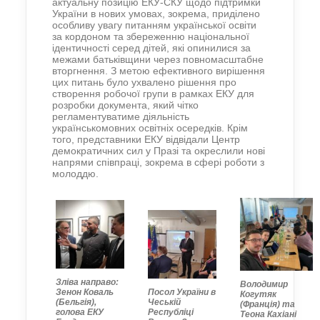
актуальну позицію ЕКУ-СКУ щодо підтримки
України в нових умовах, зокрема, приділено
особливу увагу питанням української освіти
за кордоном та збереженню національної
ідентичності серед дітей, які опинилися за
межами батьківщини через повномасштабне
вторгнення. З метою ефективного вирішення
цих питань було ухвалено рішення про
створення робочої групи в рамках ЕКУ для
розробки документа, який чітко
регламентуватиме діяльність
українськомовних освітніх осередків. Крім
того, представники ЕКУ відвідали Центр
демократичних сил у Празі та окреслили нові
напрями співпраці, зокрема в сфері роботи з
молоддю.
Зліва направо:
Володимир
Зенон Коваль
Посол України в
Когутяк
(Бельгія),
Чеській
(Франція) та
голова ЕКУ
Республіці
Теона Кахіані