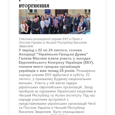
вторгнення
Учасники розширеної управи ЕКУ в Празі з
Послом України в Чеській Республіці Василем
Зваричем.
У період з 22 по 24 лютого, голова
Асоціації "Українсько-Грецька Думка"
Галина Маслюк взяла участь у заходах
Европейського Конгресу Українців (ЕКУ),
членом якого грецька організація
українців є вже понад 25 років.
Розширена
нарада управи ЕКУ відбулася в суботу, 22
лютого, у празькому Будинку національних
меншин. Участь у ній взяли лідери
українських європейських організацій. Захід
пройшов за підтримки Української ініціативи в
Чеській Республіці та Аспен Інституту. Під час
наради учасники зустрілися з
представниками українських організацій Чехії
та Послом України в Чеській Республіці
Василем Зваричем. Було опрацьовано