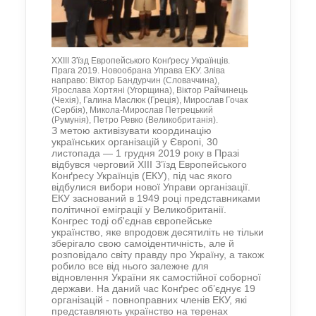
XXIII З'їзд Европейського Конґресу Українців.
Прага 2019. Новообрана Управа ЕКУ. Зліва
направо: Віктор Бандурчин (Словаччина),
Ярослава Хортяні (Угорщина), Віктор Райчинець
(Чехія), Галина Маслюк (Греція), Мирослав Гочак
(Сербія), Микола-Мирослав Петрецький
(Румунія), Петро Ревко (Великобританія).
З метою активізувати координацію
українських організацій у Європі, 30
листопада — 1 грудня 2019 року в Празі
відбувся черговий ХІІІ З’їзд Европейського
Конґресу Українців (ЕКУ), під час якого
відбулися вибори нової Управи організації.
ЕКУ заснований в 1949 році представниками
політичної еміграції у Великобританії.
Конгрес тоді об'єднав європейське
українство, яке впродовж десятиліть не тільки
зберігало свою самоідентичність, але й
розповідало світу правду про Україну, а також
робило все від нього залежне для
відновлення України як самостійної соборної
держави. На даний час Конґрес об’єднує 19
організацій - повноправних членів ЕКУ, які
представляють українство на теренах