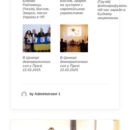
Богдан
Василь Зварич
(Грузія)
Райчинець
на зустрічі з
фотографують
(Чехія), Василь
європейським
під час наради в
Зварич, посол
українством.
Будинку
України в ЧР.
нацменшин.
В Центрі
В Центрі
демократичних
демократичних
сил у Празі.
сил у Празі.
22.02.2025
22.02.2025
by Administrator 1