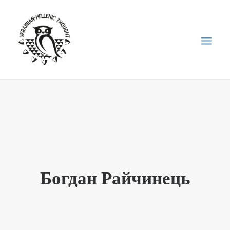
НОВИНИ
НЕДІЛЬНА ШКОЛА
ГОЛОДОМОР
ФОРУМ УКРАЇНСЬКОЇ ДІАСПОРИ В ГРЕЦІЇ
Богдан Райчинець
ПРО НАС
“ВІСНИК”/”ΑΓΓΕΛΙΑΦΌΡΟΣ”
SEARCH