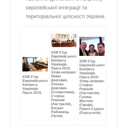
європейської інтеграції та
територіальної цілісності України.
XXIII З'їзд
Европейського
Конґресу
XXIII З'їзд
Українців.
Европейського
Прага 2019.
Конґресу
Зліва направо:
Українців.
Левко
XXIII З'їзд
Прага 2019.
Довгович,
Европейського
Зліва направо:
Оленка
Конґресу
Стефан
Довгович
Українців.
Романів
(Словаччина),
Прага 2019.
(Австралія),
Стефан
Галина
Романів
Маслюк
(Австралія),
(Греція),
Богдан
Павло Садоха
Райчинець
(Португалія).
(Чехія).