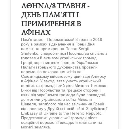
ΑΘΗΝΑ/8 ТРАВНЯ -
ДЕНЬ ПАМ'ЯТІ І
ПРИМИРЕННЯ В
АФІНАХ
Пам’ятаємо - Перемагаємо! 8 травня 2019
року в рамках відзначення в Греції Дня
пам’яті та примирення Посол Sergii
Shutenko, співробітники Посольства спільно з
головами й активом українських громад
Греції, керівництвом Грецько-Української
Палати і грецького духовенства провели
церемонію покладання квітів на
Союзницькому військовому цвинтарі Алімосу
в Афінах. У заході взяв участь український
політик та громадський діяч Микола Томенко.
Вінки від Посольства та грецької сторони і
квіти від української громади були покладені
до могили українського воїна Миколи
Шевеля, загиблого під час звільнення Греції
від нацизму у Другій світовій війні. З публікації
Embassy of Ukraine to the Hellenic Republic
Представники української громади після
офіційної церемонії висадили живі квіти на
могилі земляка.