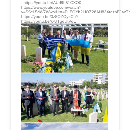
https://youtu.be/AUd9b51CXO0
https://www.youtube.com/watch?
v=SScL5dW7Wwo&list=PLEQYh2LlOZ28AH83XtqzhEJaxTh
https://youtu.be/0z8OZOyxCbY
https://youtu.be/k-UTgdUtVqE