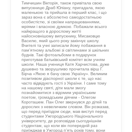
Тимчишин Вікторія, також привітала свою
випускницю Драб Юліану, пригадала, якою
маленькою та прийшла в перший клас, і що
зараз вона є абсолютно самодостатньою
особистістю, зі своїми напрацюваннями,
мріями і власною думкою. Побажали всього
найкращого в дорослому житті
найосновнішому випускнику, Мисаковцю
Василю, який цього року закінчує школу.
Вчителі та учні записали йому побажання в
пам’ятному альбомі зі світлинами зі шкільних
буднів. Такі фотоальбоми в подарунок
приготував батьківський комітет всім учням
школи. Наша учениця Катя Харчистова, дуже
душевно та зворушливо прочитала вірш Г.
Бірча «Якою я бачу свою Україну». Великим
позитивом діаспорної школи є те, що нас
часто відвідують гості з України. І саме тому
на нашому святі, діти мали змогу
познайомитися з відомим українським
поетом, громадським діячем - Олегом
Короташем. Пан Олег звернувся до дітей та
дорослих з невеличким словом. Він розказав,
що перед приїздом сюди, мав виступ перед
студентами Ужгородського Національного
університету, де розповідав сьогоднішнім
студентам, що коли він попередній раз
приїжджав в Ужгород п’ять років тому, вони