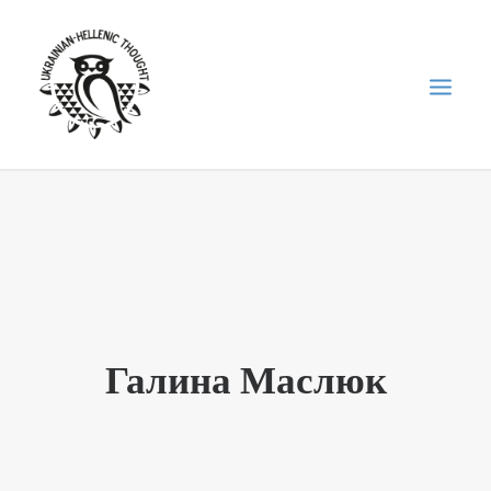
НОВИНИ
НЕДІЛЬНА ШКОЛА
ГОЛОДОМОР
ФОРУМ УКРАЇНСЬКОЇ ДІАСПОРИ В ГРЕЦІЇ
Галина Маслюк
ПРО НАС
“ВІСНИК”/”ΑΓΓΕΛΙΑΦΌΡΟΣ”
SEARCH