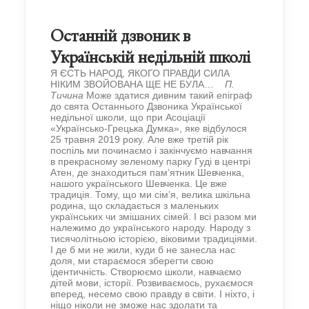
Останній дзвоник в
Українській недільній школі
Я ЄСТЬ НАРОД, ЯКОГО ПРАВДИ СИЛА
НІКИМ ЗВОЙОВАНА ЩЕ НЕ БУЛА…
П.
Тичина
Може здатися дивним такий епіграф
до свята Останнього Дзвоника Української
недільної школи, що при Асоціації
«Українсько-Грецька Думка», яке відбулося
25 травня 2019 року. Але вже третій рік
поспіль ми починаємо і закінчуємо навчання
в прекрасному зеленому парку Гуді в центрі
Атен, де знаходиться пам’ятник Шевченка,
нашого українського Шевченка. Це вже
традиція. Тому, що ми сім’я, велика шкільна
родина, що складається з маленьких
українських чи змішаних сімей. І всі разом ми
належимо до українського народу. Народу з
тисячолітньою історією, віковими традиціями.
І де б ми не жили, куди б не занесла нас
доля, ми стараємося зберегти свою
ідентичність. Створюємо школи, навчаємо
дітей мови, історії. Розвиваємось, рухаємося
вперед, несемо свою правду в світи. І ніхто, і
ніщо ніколи не зможе нас здолати та