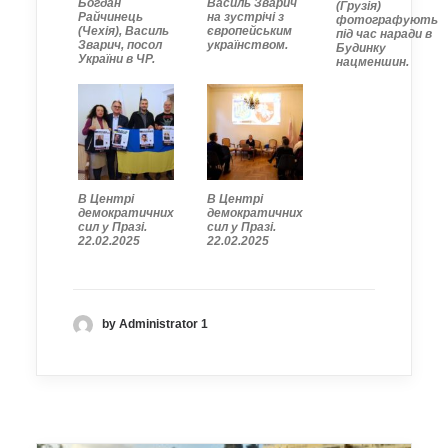
Богдан
Василь Зварич
(Грузія)
Райчинець
на зустрічі з
фотографують
(Чехія), Василь
європейським
під час наради в
Зварич, посол
українством.
Будинку
України в ЧР.
нацменшин.
В Центрі
В Центрі
демократичних
демократичних
сил у Празі.
сил у Празі.
22.02.2025
22.02.2025
by Administrator 1