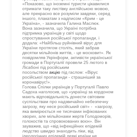
«Показово, що іноземні туристи цікавилися
отримати таку листівку англійською мовою,
але прекрасно все розуміли завдяки, серед
іншого, плакатам з надписом «Крим - це
Україна», - зазначила Галина Маслюк.
Вона зазначила, що Україні потрібна
підтримка українців у світі щодо
спростування російської пропаганди, і
додала: «Найбільш руйнівний вірус для
України протягом століть, який забрав
десятки мільйонів життів, - це московит». Як
повідомляв Укрінформ, активісти української
громади в Португалії провели 25 лютого в
Лісабоні під російським
посольством
акцію
під гаслом: «Вірус
російської пропаганди - страшніший за
коронавірус!».
Голова Спілки українців у Португалії Павло
Садоха наголосив, що «українці за кордоном
мають відповідальність донести світовим
суспільствам про надзвичайно небезпечну
загрозу, яку несе російський світ» - «загрозу,
яка вимірюється не тисячами інфікованих
хворих, але мільйонами жертв Голодоморів,
голокостів та спровокованих воєн». Він
зауважив, що «від інфекційних епідемій
людство швидко знаходить ліки, від
ідеологічних епідемій деякі країни не