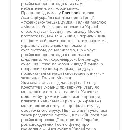
російської пропаганди є так само
небезпечний, як і коронавірус.
Про це повідомила у
Facebook
голова
Асоціації української діаспори в Греції
«Українсько-грецька думка» Галина Маслюк.
«Маємо зобов’язання допомогти Україні
спростовувати брудну пропаганду Москви,
протистояти, між всім іншим, і гібридній війні
в інформаційному просторі. Таким чином ми,
українці в світі, вирішили показати
суспільствам, де ми живемо, що «вірус
російської пропаганди є настільки ж
шкідливим, як і коронавірус». Він знищує
сумління незаангажованих людей зумисно
неправдивою інформацією, продукує
провокативні ситуації і спотворює істину», -
зазначила Галина Маслюк.
Як зазначається, під час акції на Площі
Конституції українці привернули увагу як
мешканців міста, так і туристів. Учасники
флешмобу тримали синьо-жовті прапори,
плакати з написами «Крим - це Україна» і
маски, які символізують профілактику від
смертельного вірусу. Під час акції її учасники
також роздавали листівки, в яких йшлося про
російські провокації на території України,
розповсюдження Росією фейку про
громадянський конфлікт в Україні тощо.