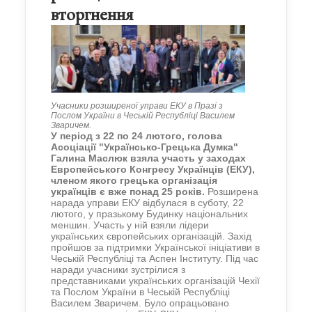
вторгнення
Учасники розширеної управи ЕКУ в Празі з
Послом України в Чеській Республіці Василем
Зваричем.
У період з 22 по 24 лютого, голова
Асоціації "Українсько-Грецька Думка"
Галина Маслюк взяла участь у заходах
Европейського Конгресу Українців (ЕКУ),
членом якого грецька організація
українців є вже понад 25 років.
Розширена
нарада управи ЕКУ відбулася в суботу, 22
лютого, у празькому Будинку національних
меншин. Участь у ній взяли лідери
українських європейських організацій. Захід
пройшов за підтримки Української ініціативи в
Чеській Республіці та Аспен Інституту. Під час
наради учасники зустрілися з
представниками українських організацій Чехії
та Послом України в Чеській Республіці
Василем Зваричем. Було опрацьовано