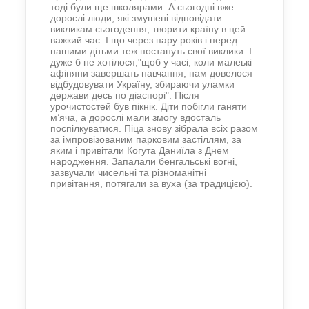
тоді були ще школярами. А сьогодні вже
дорослі люди, які змушені відповідати
викликам сьогодення, творити країну в цей
важкий час. І що через пару років і перед
нашими дітьми теж постануть свої виклики. І
дуже б не хотілося,"щоб у часі, коли малеькі
афіняни завершать навчання, нам довелося
відбудовувати Україну, збираючи уламки
держави десь по діаспорі". Після
урочистостей був пікнік. Діти побігли ганяти
м’яча, а дорослі мали змогу вдосталь
поспілкуватися. Піца знову зібрала всіх разом
за імпровізованим парковим застіллям, за
яким і привітали Когута Даниїла з Днем
народження. Запалали бенгальські вогні,
зазвучали чисельні та різноманітні
привітання, потягали за вуха (за традицією).