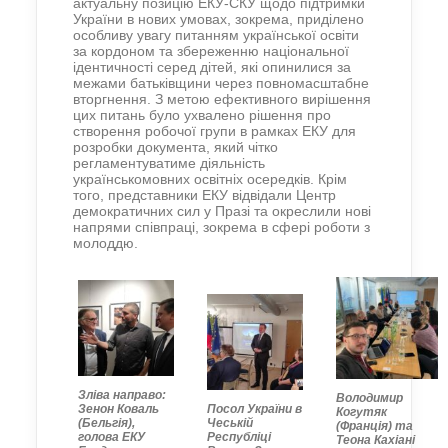
актуальну позицію ЕКУ-СКУ щодо підтримки
України в нових умовах, зокрема, приділено
особливу увагу питанням української освіти
за кордоном та збереженню національної
ідентичності серед дітей, які опинилися за
межами батьківщини через повномасштабне
вторгнення. З метою ефективного вирішення
цих питань було ухвалено рішення про
створення робочої групи в рамках ЕКУ для
розробки документа, який чітко
регламентуватиме діяльність
українськомовних освітніх осередків. Крім
того, представники ЕКУ відвідали Центр
демократичних сил у Празі та окреслили нові
напрями співпраці, зокрема в сфері роботи з
молоддю.
Зліва направо:
Володимир
Зенон Коваль
Посол України в
Когутяк
(Бельгія),
Чеській
(Франція) та
голова ЕКУ
Республіці
Теона Кахіані