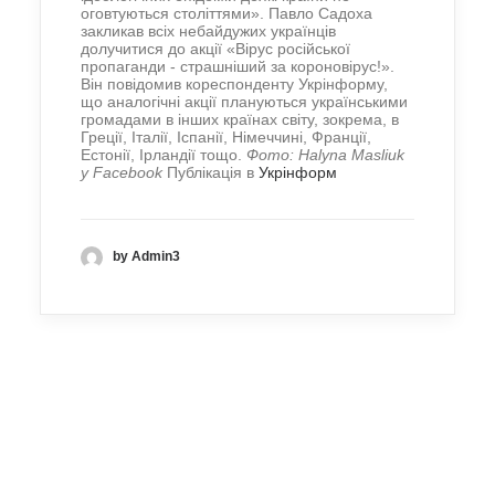
оговтуються століттями». Павло Садоха
закликав всіх небайдужих українців
долучитися до акції «Вірус російської
пропаганди - страшніший за короновірус!».
Він повідомив кореспонденту Укрінформу,
що аналогічні акції плануються українськими
громадами в інших країнах світу, зокрема, в
Греції, Італії, Іспанії, Німеччині, Франції,
Естонії, Ірландії тощо.
Фото: Halyna Masliuk
у Facebook
Публікація в
Укрінформ
by Admin3