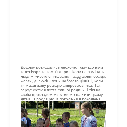
Додому розходились неохоче, тому що ніякі
телевізори та комп’ютери ніколи не замінять
людям живого спілкування. Задушевні бесіди,
жарти, дискусії - вони набагато цінніші, коли
ти маєш живу реакцію співрозмовника. Так
зароджується чуття єдиної родини. І тільки
своїм прикладом ми можемо навчити цьому
дітей. Із року в рік, із покоління в покоління.