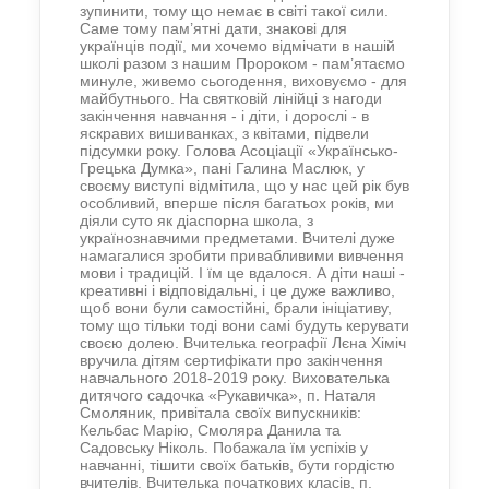
зупинити, тому що немає в світі такої сили.
Саме тому пам’ятні дати, знакові для
українців події, ми хочемо відмічати в нашій
школі разом з нашим Пророком - пам’ятаємо
минуле, живемо сьогодення, виховуємо - для
майбутнього. На святковій лінійці з нагоди
закінчення навчання - і діти, і дорослі - в
яскравих вишиванках, з квітами, підвели
підсумки року. Голова Асоціації «Українсько-
Грецька Думка», пані Галина Маслюк, у
своєму виступі відмітила, що у нас цей рік був
особливий, вперше після багатьох років, ми
діяли суто як діаспорна школа, з
українознавчими предметами. Вчителі дуже
намагалися зробити привабливими вивчення
мови і традицій. І їм це вдалося. А діти наші -
креативні і відповідальні, і це дуже важливо,
щоб вони були самостійні, брали ініціативу,
тому що тільки тоді вони самі будуть керувати
своєю долею. Вчителька географії Лєна Хіміч
вручила дітям сертифікати про закінчення
навчального 2018-2019 року. Вихователька
дитячого садочка «Рукавичка», п. Наталя
Смоляник, привітала своїх випускників:
Кельбас Марію, Смоляра Данила та
Садовську Ніколь. Побажала їм успіхів у
навчанні, тішити своїх батьків, бути гордістю
вчителів. Вчителька початкових класів, п.