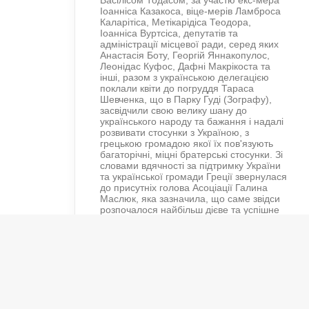
Васілісом Тодасом, за участю екс-мера
Іоанніса Казакоса, віце-мерів Ламброса
Каларітіса, Метікарідіса Теодора,
Іоанніса Вуртсіса, депутатів та
адміністрації місцевої ради, серед яких
Анастасія Боту, Георгій Яннакопулос,
Леонідас Куфос, Дафні Макрікоста та
інші, разом з українською делегацією
поклали квіти до погруддя Тараса
Шевченка, що в Парку Гуді (Зографу),
засвідчили свою велику шану до
українського народу та бажання і надалі
розвивати стосунки з Україною, з
грецькою громадою якої їх пов'язують
багаторічні, міцні братерські стосунки. Зі
словами вдячності за підтримку України
та української громади Греції звернулася
до присутніх голова Асоціації Галина
Маслюк, яка зазначила, що саме звідси
розпочалося найбільш дієве та успішне
побратимство Зографу та грецького
містечка в Донецькій області Сартана, а
пам'ятник українському Кобзарю в Парку
Гуді став клюючовою частиною історії
української громади в Греції. Посол
України Сергій Шутенко слушно
пригадав, що за два роки, в 2021 році, в
Україні пройдуть великі святкування,