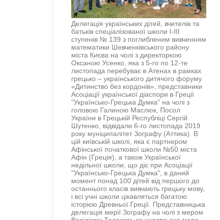
Делегація українських дітей, вчителів та
батьків спеціалізованої школи І-ІІІ
ступенів № 139 з поглибленим вивченням
математики Шевченківського району
міста Києва на чолі з директоркою
Оксаною Усенко, яка з 5-го по 12-те
листопада перебуває в Атенах в рамках
грецько – українського дитячого форуму
«Дитинство без кордонів», представники
Асоціації української діаспори в Греції
"Українсько-Грецька Думка" на чолі з
головою Галиною Маслюк, Посол
України в Грецькій Республіці Сергій
Шутенко, відвідали 6-го листопада 2019
року муніципалітет Зографу (Аттика). В
цій київській школі, яка є партнером
Афінської початкової школи №50 міста
Афін (Греція), а також Української
недільної школи, що діє при Асоціації
"Українсько-Грецька Думка", в даний
момент понад 100 дітей від першого до
останнього класів вивчають грецьку мову,
і всі учні школи цікавляться багатою
історією Древньої Греції. Представницька
делегація мерії Зографу на чолі з мером