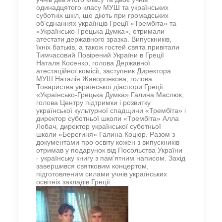
одинадцятого класу МУШ та українських
суботніх шкіл, що діють при громадських
об’єднаннях українців Греції «Трембіта» та
«Українсько-Грецька Думка», отримали
атестати державного зразка. Випускників,
їхніх батьків, а також гостей свята привітали
Тимчасовий Повірений України в Греції
Наталя Косенко, голова Державної
атестаційної комісії, заступник Директора
МУШ Наталія Жаворонкова, голова
Товариства української діаспори Греції
«Українсько-Грецька Думка» Галина Маслюк,
голова Центру підтримки і розвитку
української культурної спадщини «Трембіта» і
директор суботньої школи «Трембіта» Алла
Лобач, директор української суботньої
школи «Берегиня» Галина Коцюр. Разом з
документами про освіту кожен з випускників
отримав у подарунок від Посольства України
- українську книгу з пам’ятним написом. Захід
завершився святковим концертом,
підготовленим силами учнів українських
освітніх закладів Греції.