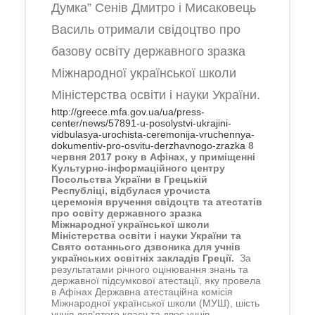
Думка”
Сенів Дмитро і Мисаковець
Василь отримали свідоцтво про
базову освіту державного зразка
Міжнародної української школи
Міністерства освіти і науки України.
http://greece.mfa.gov.ua/ua/press-
center/news/57891-u-posolystvi-ukrajini-
vidbulasya-urochista-ceremonija-vruchennya-
dokumentiv-pro-osvitu-derzhavnogo-zrazka
8
червня 2017 року в Афінах, у приміщенні
Культурно-інформаційного центру
Посольства України в Грецькій
Республіці, відбулася урочиста
церемонія вручення свідоцтв та атестатів
про освіту державного зразка
Міжнародної української школи
Міністерства освіти і науки України та
Свято останнього дзвоника для учнів
українських освітніх закладів Греції.
За
результатами річного оцінювання знань та
державної підсумкової атестації, яку провела
в Афінах Державна атестаційна комісія
Міжнародної української школи (МУШ), шість
учнів дев’ятого класу та двоє учнів