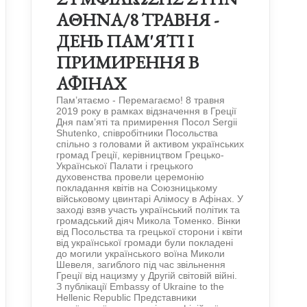
ΑΘΗΝΑ/8 ТРАВНЯ -
ДЕНЬ ПАМ'ЯТІ І
ПРИМИРЕННЯ В
АФІНАХ
Пам’ятаємо - Перемагаємо! 8 травня
2019 року в рамках відзначення в Греції
Дня пам’яті та примирення Посол Sergii
Shutenko, співробітники Посольства
спільно з головами й активом українських
громад Греції, керівництвом Грецько-
Української Палати і грецького
духовенства провели церемонію
покладання квітів на Союзницькому
військовому цвинтарі Алімосу в Афінах. У
заході взяв участь український політик та
громадський діяч Микола Томенко. Вінки
від Посольства та грецької сторони і квіти
від української громади були покладені
до могили українського воїна Миколи
Шевеля, загиблого під час звільнення
Греції від нацизму у Другій світовій війні.
З публікації Embassy of Ukraine to the
Hellenic Republic Представники