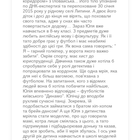
коридором» з Іловайська... Його тіло упізнане
по ДНК-експертизі та перепоховане 30 січня
2015 року у рідному селі Липини. А двоє його
діток і досі до кінця не вірять, що поховали
свого татка, адже у снах він часто
повертається додому… Зараз Юля вже
навчається в 8-му класі. З предметів дуже
любить англійську мову і фізкультуру. Як і її
тато добре грає у футбол і має неабиякі
здібності до цієї гри. Як вона сама говорить: "
Я – гарний голкіпер, у ворота якого важко
забити". Окрім спорту, має хист до
юриспруденції. Дівчинка також дуже хотіла б
спробувати себе у ролі детектива і
попрацювати за кордоном. Ще одна мрія, яка
для неї є більш вагомою, пов'язана з
футболом. На запитання, кого з відомих
людей вона б хотіла побачити найбільше,
Юлія впевнено відповідає – футболістів
київського "Динамо". Юлічці до вподоби
рухливі сучасні танці. Зокрема, їй
подобається займатися з братом хіп-хопом
та брейк-дансом! А ще Юля з дитинства
мріяла стати моделлю, про що говорила
мамі, котра лише сміялась з цього, а тато
підтримував і підбадьорював доньку та казав,
що все зробить, аби її мрія збулась. І ось уже
другій рік дитина навчається в школі моделей