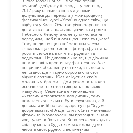
"Grace Model House" і має вже перший
великий здобуток у її складі – у листопаді
2017 року спільно з іншими учнями
долучилась до перемоги у міжнародному
фестивалі-конкурсі «Україна єднає світ», що
відбувся у Києві! Ось така різностороння та
допитлива наша наступна дівчинка з родин
Небесного Легіону, яка не зупиняється ні
перед чим, щоб пізнати щось нове та цікаве!
Тому не дивно що в неї останнім часом
з’явилось ще одне хобі – фотографувати та
робити селфі на пам'ять з рідними та
подругами. Не дивлячись на те, що дівчинка
не має навіть простеньку фототехніку. Але
попри цих обставин у неї виходить досить
непогано, ще й гарно обробляючи свої
відзняті світлини. Юля опікується своїм
молодшим братом – Дмитриком, а також з
особливою теплотою говорить про свою
маму Аллу. Саме вона є найбільшим
життєвим авторитетом для дитини, тому
намагається не лише бути слухняною, а й
допомагати їй по господарству і це їй дуже
добре вдається! А ще Юля любить маленьких
діточок та із задоволенням проводить з ними
час, гуляє та бавиться. Вона легко знаходить
спільну мову з будь-яким малюком, дуже
любить своїх рідних, з величезним