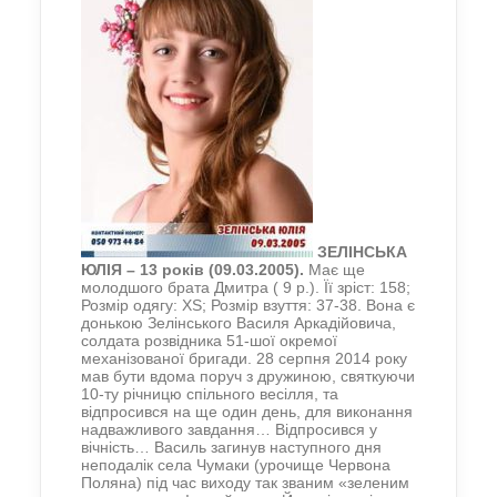
ЗЕЛІНСЬКА
ЮЛІЯ – 13 років (09.03.2005).
Має ще
молодшого брата Дмитра ( 9 р.). Її зріст: 158;
Розмір одягу: XS; Розмір взуття: 37-38. Вона є
донькою Зелінського Василя Аркадійовича,
солдата розвідника 51-шої окремої
механізованої бригади. 28 серпня 2014 року
мав бути вдома поруч з дружиною, святкуючи
10-ту річницю спільного весілля, та
відпросився на ще один день, для виконання
надважливого завдання… Відпросився у
вічність… Василь загинув наступного дня
неподалік села Чумаки (урочище Червона
Поляна) під час виходу так званим «зеленим