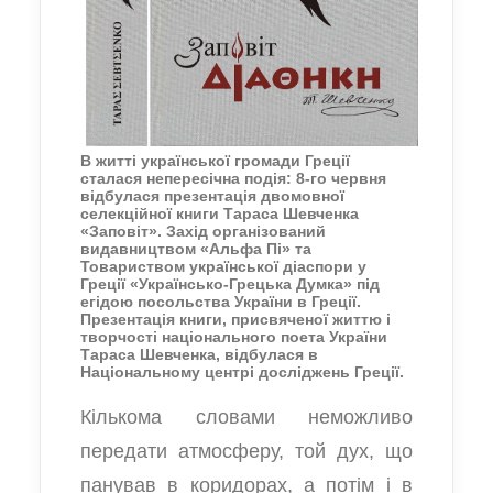
В житті української громади Греції
сталася непересічна подія: 8-го червня
відбулася презентація двомовної
селекційної книги Тараса Шевченка
«Заповіт». Захід організований
видавництвом «Альфа Пі» та
Товариством української діаспори у
Греції «Українсько-Грецька Думка» під
егідою посольства України в Греції.
Презентація книги, присвяченої життю і
творчості національного поета України
Тараса Шевченка, відбулася в
Національному центрі досліджень Греції.
Кількома словами неможливо
передати атмосферу, той дух, що
панував в коридорах, а потім і в