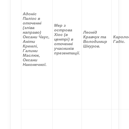
Адоніс
Паліос в
оточенні
Мер з
(зліва
острова
направо)
Леонід
Хіос (в
Оксани Чаус,
Кравчук та
Кароло
центрі) в
Аніти
Володимир
Гадіс.
оточенні
Кремлі,
Шкуров.
учасників
Галини
презентації.
Маслюк,
Оксани
Наконечної.