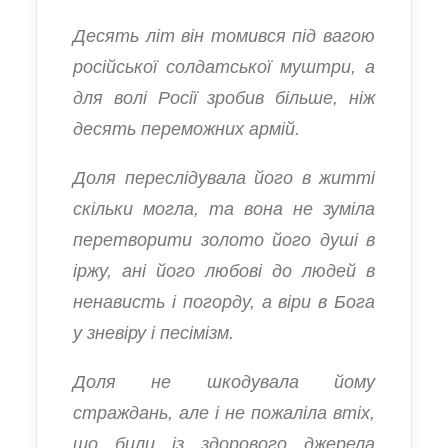
Десять літ він томився під вагою
російської солдатської муштри, а
для волі Росії зробив більше, ніж
десять переможних армій.
Доля переслідувала його в житті
скільки могла, та вона не зуміла
перетворити золото його душі в
іржу, ані його любові до людей в
ненависть і погорду, а віри в Бога
у зневіру і песімізм.
Доля не шкодувала йому
страждань, але і не пожаліла втіх,
що били із здорового джерела