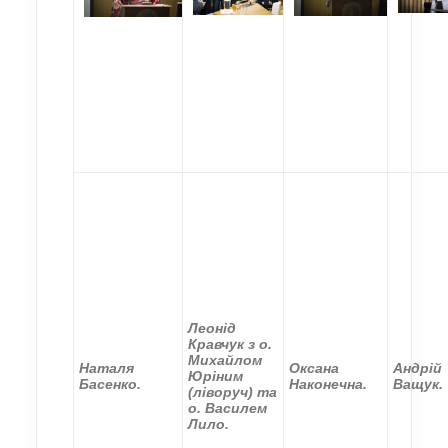
Леонід
Кравчук з о.
Михайлом
Наталя
Оксана
Андрій
Юріним
Басенко.
Наконечна.
Ващук.
(ліворуч) та
о. Василем
Лило.