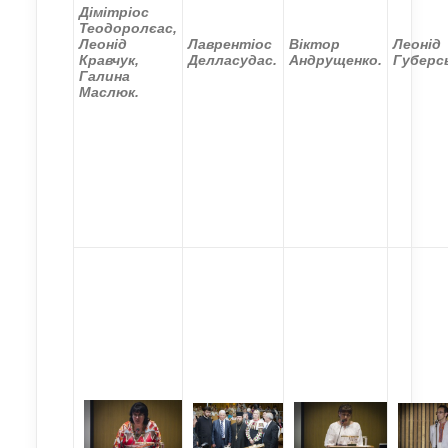
Дімітріос
Теодоролєас,
Леонід
Лаврентіос
Віктор
Леонід
Кравчук,
Делласудас.
Андрущенко.
Губерс
Галина
Маслюк.