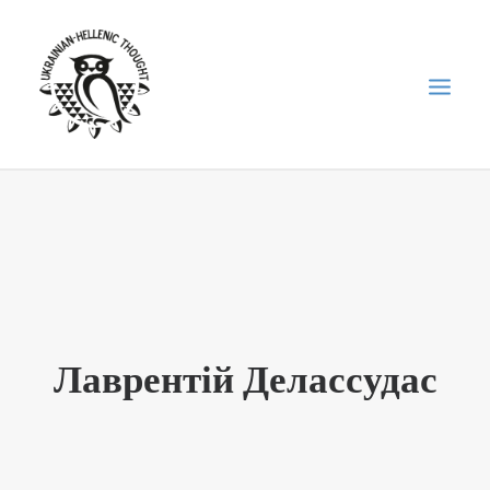
НОВИНИ
НЕДІЛЬНА ШКОЛА
ГОЛОДОМОР
ФОРУМ УКРАЇНСЬКОЇ ДІАСПОРИ В ГРЕЦІЇ
Лаврентій Делассудас
ПРО НАС
“ВІСНИК”/”ΑΓΓΕΛΙΑΦΌΡΟΣ”
SEARCH