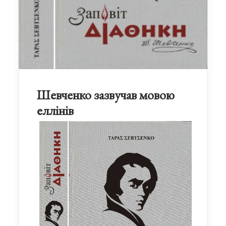
Шевченко зазвучав мовою
еллінів