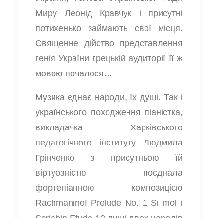
Миру Леонід Кравчук і присутні
потихенько займають свої місця.
Священне дійство представлення
генія України грецькій аудиторії її ж
мовою почалося…
Музика єднає народи, їх душі. Так і
українського походження піаністка,
викладачка Харківського
педагогічного інституту Людмила
Грінченко з присутньою їй
віртуозністю поєднала
фортепіанною композицією
Rachmaninof Prelude No. 1 Si mol і
Scriabin Etude 12 душі двох народів