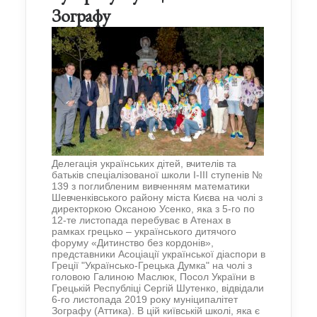
Зографу
Делегація українських дітей, вчителів та
батьків спеціалізованої школи І-ІІІ ступенів №
139 з поглибленим вивченням математики
Шевченківського району міста Києва на чолі з
директоркою Оксаною Усенко, яка з 5-го по
12-те листопада перебуває в Атенах в
рамках грецько – українського дитячого
форуму «Дитинство без кордонів»,
представники Асоціації української діаспори в
Греції "Українсько-Грецька Думка" на чолі з
головою Галиною Маслюк, Посол України в
Грецькій Республіці Сергій Шутенко, відвідали
6-го листопада 2019 року муніципалітет
Зографу (Аттика). В цій київській школі, яка є