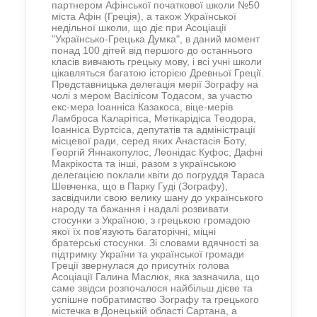
партнером Афінської початкової школи №50
міста Афін (Греція), а також Української
недільної школи, що діє при Асоціації
"Українсько-Грецька Думка", в даний момент
понад 100 дітей від першого до останнього
класів вивчають грецьку мову, і всі учні школи
цікавляться багатою історією Древньої Греції.
Представницька делегація мерії Зографу на
чолі з мером Васілісом Тодасом, за участю
екс-мера Іоанніса Казакоса, віце-мерів
Ламброса Каларітіса, Метікарідіса Теодора,
Іоанніса Вуртсіса, депутатів та адміністрації
місцевої ради, серед яких Анастасія Боту,
Георгій Яннакопулос, Леонідас Куфос, Дафні
Макрікоста та інші, разом з українською
делегацією поклали квіти до погруддя Тараса
Шевченка, що в Парку Гуді (Зографу),
засвідчили свою велику шану до українського
народу та бажання і надалі розвивати
стосунки з Україною, з грецькою громадою
якої їх пов'язують багаторічні, міцні
братерські стосунки. Зі словами вдячності за
підтримку України та української громади
Греції звернулася до присутніх голова
Асоціації Галина Маслюк, яка зазначила, що
саме звідси розпочалося найбільш дієве та
успішне побратимство Зографу та грецького
містечка в Донецькій області Сартана, а