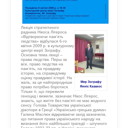
Лекція стратегічного
радника Нікоса Лігероса
«Відтворюючи пам’ять
людства» відбулася 6-го
квітня 2009 р. в культурному
центрі мерії Зографу.
Основна тема лекції –
права людства. Перш за
все, право людства на
пам’ять, на правдиву
історію, на справедливу
оцінку правдивої історії. На
жаль, за це найприродніше
Мер Зографу
право потрібно боротися.
Янніс Казакос
Тільки ті, що пережили
геноцид і вижили, зазначає Нікос Лігерос,
знають, що життя без пам’яті не має жодного
сенсу. Голова Товариства української
діаспори в Греції «Українсько-грецька думка»
Галина Маслюк відкриваючи захід зазначила,
що питання права українського народу на
визнання його найбільшої трагедії – штучного