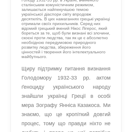
Голоду 1932-33 рр. в Україні, вчиненого
сталінським комуністичним режимом,
залишається найпекучішою темою
української діаспори світу впродовж
десятиліть. В цих намаганнях грецькі українці
отримали своїх прихильників. Серед них
відомий грецький вчений Нікос Лігерос, який
бореться за те, щоб були визнані всі злочини,
скоєні проти людства, так як це є абсолютно
необхідною передумовою природного
розвитку людства, збереження його
цінностей і творення його інтелектуального
майбутнього.
Щиру підтримку питання визнання
Голодомору 1932-33 рр. актом
ґеноциду українського народу
знайшли українці Греції в особі
мера Зографу Янніса Казакоса. Ми
знаємо, що це кропіткий довгий
процес, тому що правди ніхто не