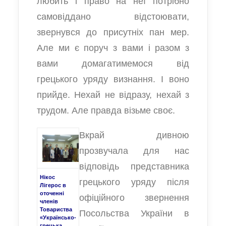
любить і право на неї потрібно
самовіддано відстоювати,
звернувся до присутніх пан мер.
Але ми є поруч з вами і разом з
вами домагатимемося від
грецького уряду визнання. І воно
прийде. Нехай не відразу, нехай з
трудом. Але правда візьме своє.
Вкрай дивною
прозвучала для нас
відповідь представника
Нікос
грецького уряду після
Лігерос в
оточенні
офіційного звернення
членів
Товариства
Посольства України в
«Українсько-
грецька