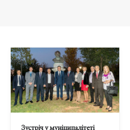
Зустріч у муніципалітеті