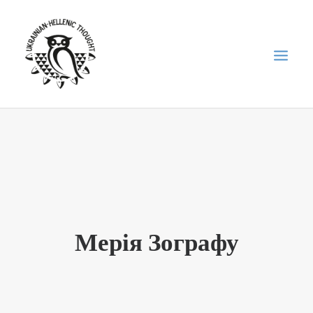
НОВИНИ
НЕДІЛЬНА ШКОЛА
ГОЛОДОМОР
ФОРУМ УКРАЇНСЬКОЇ ДІАСПОРИ В ГРЕЦІЇ
Мерія Зографу
ПРО НАС
“ВІСНИК”/”ΑΓΓΕΛΙΑΦΌΡΟΣ”
SEARCH