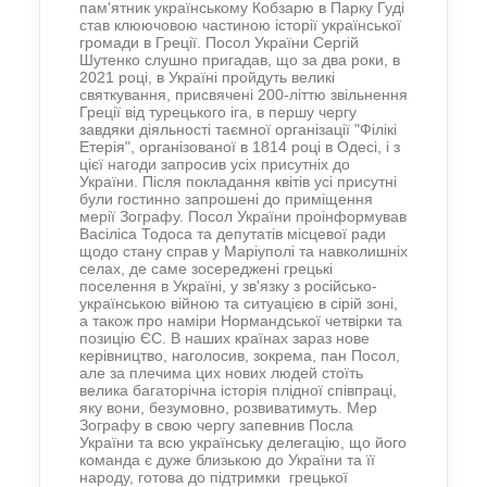
пам'ятник українському Кобзарю в Парку Гуді
став клюючовою частиною історії української
громади в Греції. Посол України Сергій
Шутенко слушно пригадав, що за два роки, в
2021 році, в Україні пройдуть великі
святкування, присвячені 200-літтю звільнення
Греції від турецького іга, в першу чергу
завдяки діяльності таємної організації "Філікі
Етерія", організованої в 1814 році в Одесі, і з
цієї нагоди запросив усіх присутніх до
України. Після покладання квітів усі присутні
були гостинно запрошені до приміщення
мерії Зографу. Посол України проінформував
Васіліса Тодоса та депутатів місцевої ради
щодо стану справ у Маріуполі та навколишніх
селах, де саме зосереджені грецькі
поселення в Україні, у зв'язку з російсько-
українською війною та ситуацією в сірій зоні,
а також про наміри Нормандської четвірки та
позицію ЄС. В наших країнах зараз нове
керівництво, наголосив, зокрема, пан Посол,
але за плечима цих нових людей стоїть
велика багаторічна історія плідної співпраці,
яку вони, безумовно, розвиватимуть. Мер
Зографу в свою чергу запевнив Посла
України та всю українську делегацію, що його
команда є дуже близькою до України та її
народу, готова до підтримки грецької