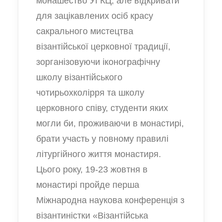
монашество УГКЦ, але відкривати
для зацікавлених осіб красу
сакрального мистецтва
візантійської церковної традиції,
зорганізовуючи іконографічну
школу візантійського
чотирьохколірря та школу
церковного співу, студенти яких
могли би, проживаючи в монастирі,
брати участь у повному правилі
літургійного життя монастиря.
Цього року, 19-23 жовтня в
монастирі пройде перша
Міжнародна наукова конференція з
візантиністки
«Візантійська