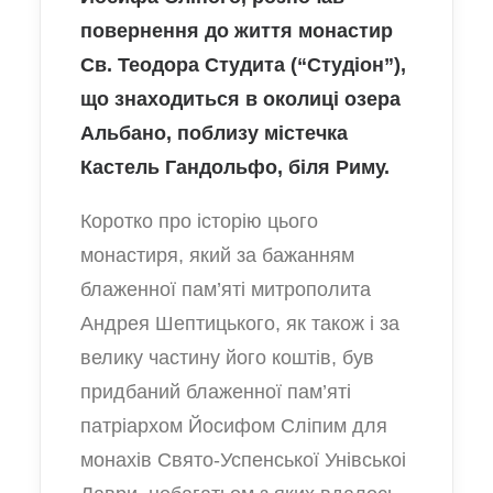
повернення до життя монастир
Св. Теодора Студита (“Студіон”),
що знаходиться в околиці озера
Альбано, поблизу містечка
Кастель Гандольфо, біля Риму.
Коротко про історію цього
монастиря, який за бажанням
блаженної пам’яті митрополита
Андрея Шептицького, як також і за
велику частину його коштів, був
придбаний блаженної пам’яті
патріархом Йосифом Сліпим для
монахів Свято-Успенської Унівськоі