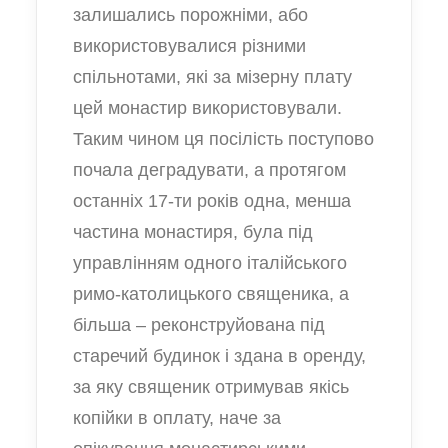
залишались порожніми, або
використовувалися різними
спільнотами, які за мізерну плату
цей монастир використовували.
Таким чином ця посілість поступово
почала деградувати, а протягом
останніх 17-ти років одна, менша
частина монастиря, була під
управлінням одного італійського
римо-католицького священика, а
більша – реконструйована під
старечий будинок і здана в оренду,
за яку священик отримував якісь
копійки в оплату, наче за