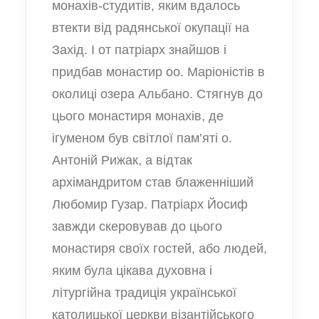
монахів-студитів, яким вдалось
втекти від радянської окупації на
Захід. І от патріарх знайшов і
придбав монастир оо. Маріоністів в
околиці озера Альбано. Стягнув до
цього монастиря монахів, де
ігуменом був світлої пам’яті о.
Антоній Рижак, а відтак
архімандритом став блаженніший
Любомир Гузар. Патріарх Йосиф
завжди скеровував до цього
монастиря своїх гостей, або людей,
яким була цікава духовна і
літургійна традиція української
католицької церкви візантійського