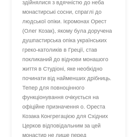
здійнялися з вдячністю до неба
монастирські сосни, спраглі до
людської опіки. Ієромонах Орест
(Олег Козак), якому була доручена
душпастирська опіка українських
греко-католиків в Греції, став
покликаний до віднови монашого
життя в Студіоні, яке необхідно
починати від найменших дрібниць.
Тепер для повноцінного
функціонування очікується на
офіційне призначення о. Ореста
Козака Конгрегацією для Східних
Церков відповідальним за цей
монастир не лише перед