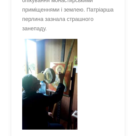
опікування монастирськими
приміщеннями і землею. Патріарша
перлина зазнала страшного
занепаду.