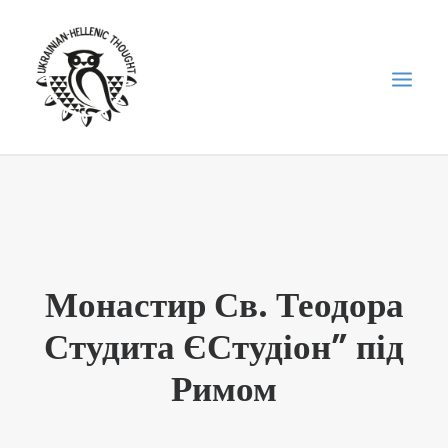
НОВИНИ
НЕДІЛЬНА ШКОЛА
ГОЛОДОМОР
Монастир Св. Теодора
ФОРУМ УКРАЇНСЬКОЇ ДІАСПОРИ В ГРЕЦІЇ
Студита ЄСтудіон” під
ПРО НАС
“ВІСНИК”/”ΑΓΓΕΛΙΑΦΌΡΟΣ”
Римом
SEARCH