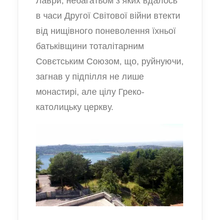
Лаври, небагатьом з яких вдалось
в часи Другої Світової війни втекти
від нищівного поневолення їхньої
батьківщини тоталітарним
Совєтським Союзом, що, руйнуючи,
загнав у підпілля не лише
монастирі, але цілу Греко-
католицьку церкву.