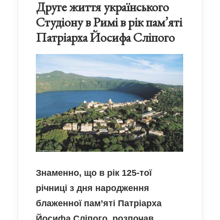
Друге життя українського
Студіону в Римі в рік пам’яті
Патріарха Йосифа Сліпого
Знаменно, що в рік 125-тої
річниці з дня народження
блаженної пам’яті Патріарха
Йосифа Сліпого, розпочав