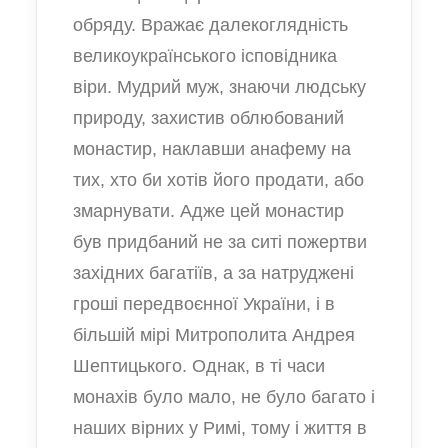
обряду. Вражає далекоглядність
великоукраїнського ісповідника
віри. Мудрий муж, знаючи людську
природу, захистив облюбований
монастир, наклавши анафему на
тих, хто би хотів його продати, або
змарнувати. Адже цей монастир
був придбаний не за ситі пожертви
західних багатіїв, а за натруджені
гроші передвоєнної України, і в
більшій мірі Митрополита Андрея
Шептицького. Однак, в ті часи
монахів було мало, не було багато і
наших вірних у Римі, тому і життя в