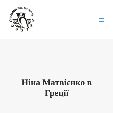
НОВИНИ
НЕДІЛЬНА ШКОЛА
ГОЛОДОМОР
ФОРУМ УКРАЇНСЬКОЇ ДІАСПОРИ В ГРЕЦІЇ
Ніна Матвієнко в
ПРО НАС
Греції
“ВІСНИК”/”ΑΓΓΕΛΙΑΦΌΡΟΣ”
SEARCH