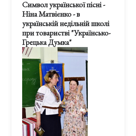
Символ української пісні -
Ніна Матвієнко - в
українській недільній школі
при товаристві "Українсько-
Грецька Думка"