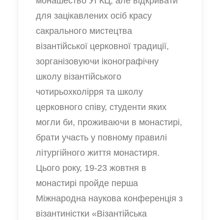
монашество УГКЦ, але відкривати
для зацікавлених осіб красу
сакрального мистецтва
візантійської церковної традиції,
зорганізовуючи іконографічну
школу візантійського
чотирьохколірря та школу
церковного співу, студенти яких
могли би, проживаючи в монастирі,
брати участь у повному правилі
літургійного життя монастиря.
Цього року, 19-23 жовтня в
монастирі пройде перша
Міжнародна наукова конференція з
візантиністки
«Візантійська