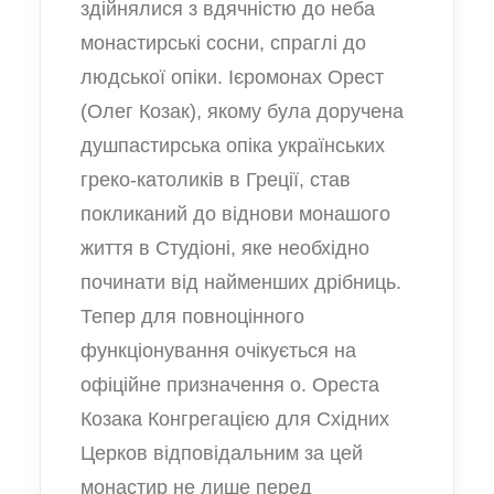
здійнялися з вдячністю до неба
монастирські сосни, спраглі до
людської опіки. Ієромонах Орест
(Олег Козак), якому була доручена
душпастирська опіка українських
греко-католиків в Греції, став
покликаний до віднови монашого
життя в Студіоні, яке необхідно
починати від найменших дрібниць.
Тепер для повноцінного
функціонування очікується на
офіційне призначення о. Ореста
Козака Конгрегацією для Східних
Церков відповідальним за цей
монастир не лише перед