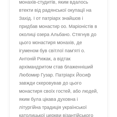
монахів-студитів, яким вдалось
втекти від радянської окупації на
Захід. І от патріарх знайшов і
придбав монастир оо. Маріоністів в
околиці озера Альбано. Стягнув до
цього монастиря монахів, де
ігуменом був світлої пам’яті о.
Антоній Рижак, а відтак
архімандритом став блаженніший
Любомир Гузар. Патріарх Йосиф
завжди скеровував до цього
монастиря своїх гостей, або людей,
яким була цікава духовна і
літургійна традиція української
католицької церкви візантійського