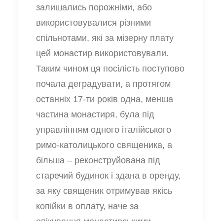
залишались порожніми, або
використовувалися різними
спільнотами, які за мізерну плату
цей монастир використовували.
Таким чином ця посілість поступово
почала деградувати, а протягом
останніх 17-ти років одна, менша
частина монастиря, була під
управлінням одного італійського
римо-католицького священика, а
більша – реконструйована під
старечий будинок і здана в оренду,
за яку священик отримував якісь
копійки в оплату, наче за