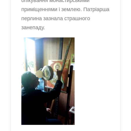
опікування монастирськими
приміщеннями і землею. Патріарша
перлина зазнала страшного
занепаду.