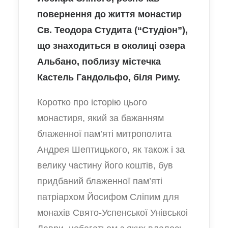
повернення до життя монастир
Св. Теодора Студита (“Студіон”),
що знаходиться в околиці озера
Альбано, поблизу містечка
Кастель Гандольфо, біля Риму.
Коротко про історію цього
монастиря, який за бажанням
блаженної пам’яті митрополита
Андрея Шептицького, як також і за
велику частину його коштів, був
придбаний блаженної пам’яті
патріархом Йосифом Сліпим для
монахів Свято-Успенської Унівськоі