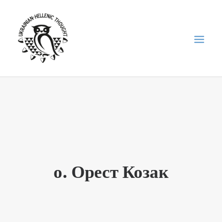
НОВИНИ
НЕДІЛЬНА ШКОЛА
ГОЛОДОМОР
ФОРУМ УКРАЇНСЬКОЇ ДІАСПОРИ В ГРЕЦІЇ
о. Орест Козак
ПРО НАС
“ВІСНИК”/”ΑΓΓΕΛΙΑΦΌΡΟΣ”
SEARCH