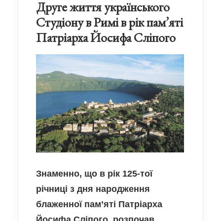
Друге життя українського
Студіону в Римі в рік пам’яті
Патріарха Йосифа Сліпого
Знаменно, що в рік 125-тої
річниці з дня народження
блаженної пам’яті Патріарха
Йосифа Сліпого, розпочав