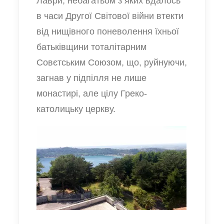
Лаври, небагатьом з яких вдалось
в часи Другої Світової війни втекти
від нищівного поневолення їхньої
батьківщини тоталітарним
Совєтським Союзом, що, руйнуючи,
загнав у підпілля не лише
монастирі, але цілу Греко-
католицьку церкву.