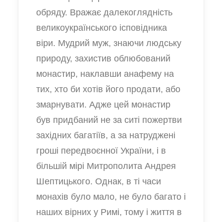
обряду. Вражає далекоглядність
великоукраїнського ісповідника
віри. Мудрий муж, знаючи людську
природу, захистив облюбований
монастир, наклавши анафему на
тих, хто би хотів його продати, або
змарнувати. Адже цей монастир
був придбаний не за ситі пожертви
західних багатіїв, а за натруджені
гроші передвоєнної України, і в
більшій мірі Митрополита Андрея
Шептицького. Однак, в ті часи
монахів було мало, не було багато і
наших вірних у Римі, тому і життя в