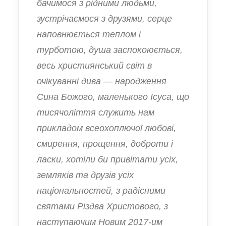
бачимося з рідними людьми,
зустрічаємося з друзями, серце
наповнюється теплом і
турботою, душа заспокоюється,
весь християнський світ в
очікуванні дива — народження
Сина Божого, маленького Ісуса, що
тисячоліття служить нам
прикладом всеохоплючої любові,
смирення, прощення, доброти і
ласки, хотіли би привітати усіх,
земляків та друзів усіх
національностей, з радісними
святами Різдва Христового, з
наступаючим Новим 2017-им