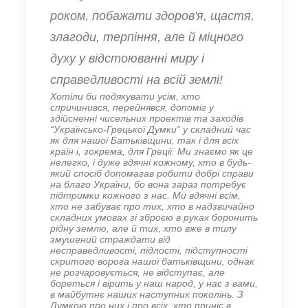
роком, побажати здоров'я, щастя,
злагоди, терпіння, але й міцного
духу у відстоюванні миру і
справедливості на всій землі!
Хотіли би подякувати усім, хто
спричинився, перейнявся, допоміг у
здійсненні чисельних проектів та заходів
“Українсько-Грецької Думки” у складний час
як для нашої Батьківщини, так і для всіх
країн і, зокрема, для Греції. Ми знаємо як це
нелегко, і дуже вдячні кожному, хто в будь-
який спосіб допомагав робити добрі справи
на благо України, бо вона зараз потребує
підтримки кожного з нас.
Ми вдячні всім,
хто не забуває про тих, хто в надзвичайно
складних умовах зі зброєю в руках боронить
рідну землю, але й тих, хто вже в тилу
змушений страждати від
несправедливості, підлості, підступності
скритого ворога нашої батьківщини, однак
не розчаровується, не відступає, але
бореться і вірить у наш народ, у нас з вами,
в майбутнє наших наступних поколінь. З
Думкою про них і про всіх, хто приніс в