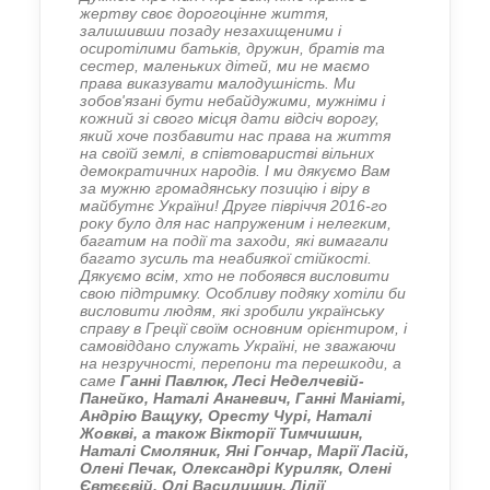
жертву своє дорогоцінне життя,
залишивши позаду незахищеними і
осиротілими батьків, дружин, братів та
сестер, маленьких дітей, ми не маємо
права виказувати малодушність. Ми
зобов'язані бути небайдужими, мужніми і
кожний зі свого місця дати відсіч ворогу,
який хоче позбавити нас права на життя
на своїй землі, в співтоваристві вільних
демократичних народів.
І ми дякуємо Вам
за мужню громадянську позицію і віру в
майбутнє України!
Друге півріччя 2016-го
року було для нас напруженим і нелегким,
багатим на події та заходи, які вимагали
багато зусиль та неабиякої стійкості.
Дякуємо всім, хто не побоявся висловити
свою підтримку.
Особливу подяку хотіли би
висловити людям, які зробили українську
справу в Греції своїм основним орієнтиром, і
самовіддано служать Україні, не зважаючи
на незручності, перепони та перешкоди, а
саме
Ганні Павлюк, Лесі Неделчевій-
Панейко, Наталі Ананевич, Ганні Маніаті,
Андрію Ващуку, Оресту Чурі, Наталі
Жовкві, а також Вікторії Тимчишин,
Наталі Смоляник, Яні Гончар, Марії Ласій,
Олені Печак, Олександрі Куриляк, Олені
Євтєєвій, Олі Василишин, Лілії