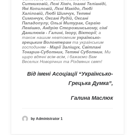
Ситниковій, Лєні Хіміч, Іоанні Теліаніді,
Яні Копиловій, Лєні Макідо, Любі
Халіловій, Любі Шимчук, Тетяні
Симончук, Оксані Рудій, Оксані
Пападопулу, Ользі Митурак, Сергію
Лемішко, Андрію Сторожинському, сімї
Данилюків - Галині, Ігору, Вікторії
; а
також нашим невтомним
українсько-
грецьким Волонтерам
та українським
господиням -
Марії Заліщук, Світлані
Токарик-Суботник, Тетяні Суботник.
Ми
щиро вдячні всім-всім, і бажаємо Вам
Веселих Новорічних та Різдвяних свят!
Від імені Асоціації “Українсько-
Грецька Думка”,
Галина Маслюк
by Administrator 1