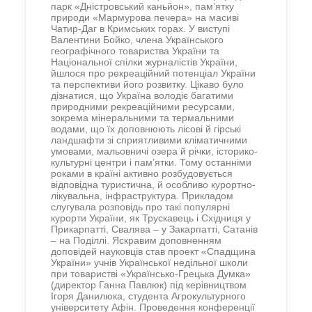
парк «Дністровський каньйон», пам’ятку
природи «Мармурова печера» на масиві
Чатир-Даг в Кримських горах. У виступі
Валентини Бойко, члена Українського
географічного товариства України та
Національної спілки журналістів України,
йшлося про рекреаційний потенціал України
та перспективи його розвитку. Цікаво було
дізнатися, що Україна володіє багатими
природними рекреаційними ресурсами,
зокрема мінеральними та термальними
водами, що їх доповнюють лісові й гірські
ландшафти зі сприятливими кліматичними
умовами, мальовничі озера й річки, історико-
культурні центри і пам’ятки. Тому останніми
роками в країні активно розбудовується
відповідна туристична, й особливо курортно-
лікувальна, інфраструктура. Прикладом
слугувала розповідь про такі популярні
курорти України, як Трускавець і Східниця у
Прикарпатті, Свалява – у Закарпатті, Сатанів
– на Поділлі. Яскравим доповненням
доповідей науковців став проект «Спадщина
України» учнів Української недільної школи
при товаристві «Українсько-Грецька Думка»
(директор Ганна Павлюк) під керівництвом
Ігоря Данилюка, студента Агрокультурного
університету Афін. Проведення конференції