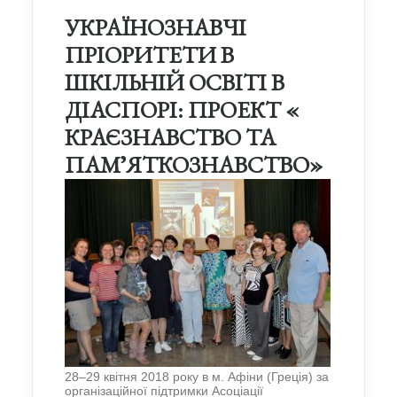
УКРАЇНОЗНАВЧІ
ПРІОРИТЕТИ В
ШКІЛЬНІЙ ОСВІТІ В
ДІАСПОРІ: ПРОЕКТ «
КРАЄЗНАВСТВО ТА
ПАМʼЯТКОЗНАВСТВО»
28–29 квітня 2018 року в м. Афіни (Греція) за
організаційної підтримки
Асоціації