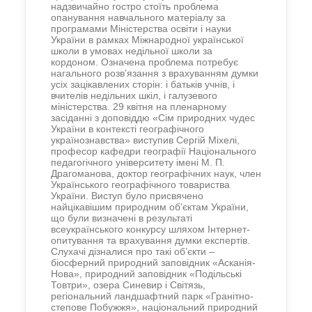
надзвичайно гостро стоїть проблема
опанування навчального матеріалу за
програмами Міністерства освіти і науки
України в рамках Міжнародної української
школи в умовах недільної школи за
кордоном. Означена проблема потребує
нагального розв’язання з врахуванням думки
усіх зацікавлених сторін: і батьків учнів, і
вчителів недільних шкіл, і галузевого
міністерства. 29 квітня на пленарному
засіданні з доповіддю «Сім природних чудес
України в контексті географічного
українознавства» виступив Сергій Міхелі,
професор кафедри географії Національного
педагогічного університету імені М. П.
Драгоманова, доктор географічних наук, член
Українського географічного товариства
України. Виступ було присвячено
найцікавішим природним об’єктам України,
що були визначені в результаті
всеукраїнського конкурсу шляхом Інтернет-
опитування та врахування думки експертів.
Слухачі дізналися про такі об’єкти –
біосферний природний заповідник «Асканія-
Нова», природний заповідник «Подільські
Товтри», озера Синевир і Світязь,
регіональний ландшафтний парк «Гранітно-
степове Побужжя», національний природний