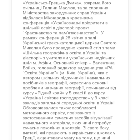
«Українсько-Грецька Думка», зокрема його
очільниці Галини Маслюк, та за сприяння
Міністерства закордонних справ України
відбулася Міжнародна краєзнавча
конференція «Українознавчі пріоритети в
шкільній освіті в діаспорі: проект
“Краєзнавство та памʼяткознавство”». У
рамках конференції 28 квітня в залі
Української греко-католицької церкви Святого
Миколая було проведено круглий стіл з теми
«Шкільна географічна освіта в Україні та
діаспорі» з учителями українських недільних
шкіл м. Афіни. Основний спікер – Валентина
Бойко, головний редактор видавництва «РА
“Освіта України”» (м. Київ, Україна), яка є
автором шкільних підручників і навчальних
посібників з географії, окреслила основні
проблеми навчання географії, починаючи від
курсу «Рідний край» у 5 класі й до курсу
«Україна і світове господарство» у 9 класі
закладів загальної середньої освіти в Україні.
Обговорювалися також особливості
методичного сервісу, пов’язаного із
застосуванням сучасних засобів візуалізації
навчального матеріалу, яких нині потребує
сучасне покоління школярів. Зі свого боку,
вчителі, які працюють в українських школах у
Греції, акцентували увагу на тому, що нині