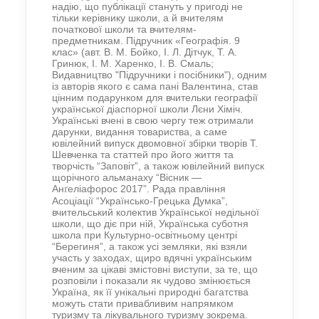
надію, що публікації стануть у пригоді не
тільки керівнику школи, а й вчителям
початкової школи та вчителям-
предметникам. Підручник «Географія. 9
клас» (авт. В. М. Бойко, І. Л. Дітчук, Т. А.
Гринюк, І. М. Харенко, І. В. Смаль;
Видавництво "Підручники і посібники"), одним
із авторів якого є сама пані Валентина, став
цінним подарунком для вчительки географії
української діаспорної школи Лєни Хіміч.
Українські вчені в свою чергу теж отримали
дарунки, видання товариства, а саме
ювілейний випуск двомовної збірки творів Т.
Шевченка та статтей про його життя та
творчість “Заповіт”, а також ювілейний випуск
щорічного альманаху “Вісник —
Ан
еліафорос 2017”.
Рада правління
ґ
Асоціації “Українсько-Грецька Думка”,
вчительський колектив Української недільної
школи, що діє при ній,
У
країнська суботня
школа при
К
ультурно-освітньому центрі
“Берегиня”, а також усі
земляки
, які взяли
участь
у заходах, щиро вдячні українським
вченим за цікаві змістовні виступи, за те, що
розповіли і показали як чудово змінюється
Україна, як її унікальні природні багатства
можуть стати привабливим напрямком
туризму та лікувального туризму зокрема.