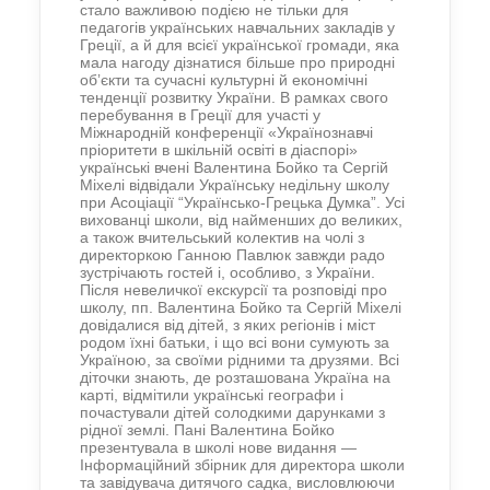
стало важливою подією не тільки для
педагогів українських навчальних закладів у
Греції, а й для всієї української громади, яка
мала нагоду дізнатися більше про природні
обʼєкти та сучасні культурні й економічні
тенденції розвитку України.
В рамках свого
перебування
в
Греції
для участі у
Міжнародн
ій
конференції «Українознавчі
пріоритети в шкільній освіті в діаспорі»
українські вчені Валентина Бойко та Сергій
Міхелі відвідали Українську недільну школу
при Асоціації “Українсько-Грецька Думка”. Усі
вихованці школи, від найменших до великих,
а також вчительський колектив на чолі з
директоркою Ганною Павлюк
завжди радо
зустрічають гостей і, особливо, з України.
Після невеличкої екскурсії та розповіді про
школу, пп. Валентина Бойко та Сергій Міхелі
довідалися від дітей, з яких регіонів і міст
родом їхні батьки, і що всі вони сумують за
Україною, за своїми рідними та друзями. Всі
діточки знають, де розташована Україна на
карті, відмі
тили
українські географи і
почастували дітей солодкими дарунками з
рідної землі.
Пані Валентина Бойко
презентувала в школі нове видання —
Інформаційний збірник для директора школи
та завідувача дитячого садка, висловлюючи