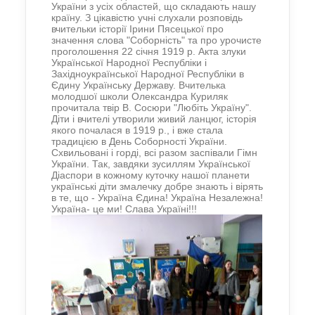
України з усіх областей, що складають нашу
країну. З цікавістю учні слухали розповідь
вчительки історії Ірини Пясецької про
значення слова "Соборність" та про урочисте
проголошення 22 січня 1919 р. Акта злуки
Української Народної Республіки і
Західноукраїнської Народної Республіки в
Єдину Українську Державу. Вчителька
молодшої школи Олександра Куриляк
прочитала твір В. Сосюри "Любіть Україну".
Діти і вчителі утворили живий ланцюг, історія
якого почалася в 1919 р., і вже стала
традицією в День Соборності України.
Схвильовані і горді, всі разом заспівали Гімн
України. Так, завдяки зусиллям Української
Діаспори в кожному куточку нашої планети
українські діти змалечку добре знають і вірять
в те, що - Україна Єдина! Україна Незалежна!
Україна- це ми! Слава Україні!!!