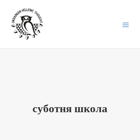
НОВИНИ
НЕДІЛЬНА ШКОЛА
ГОЛОДОМОР
ФОРУМ УКРАЇНСЬКОЇ ДІАСПОРИ В ГРЕЦІЇ
суботня школа
ПРО НАС
“ВІСНИК”/”ΑΓΓΕΛΙΑΦΌΡΟΣ”
SEARCH