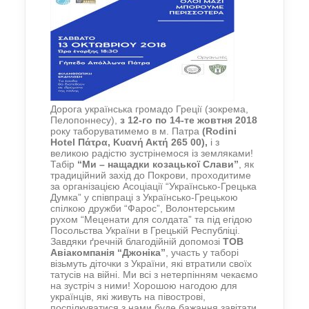
Дорога українська громадо Греції (зокрема,
Пелопоннесу),
з 12-го по 14-те жовтня 2018
року таборуватимемо в м. Патра
(Rodini
Hotel Πάτρα, Κυανή Ακτή 265 00),
і з
великою радістю зустрінемося із земляками!
Табір
“Ми – нащадки козацької Слави”
, як
традиційний захід до Покрови, проходитиме
за організацією Асоціації “Українсько-Грецька
Думка” у співпраці з Українсько-Грецькою
спілкою дружби “Фарос”, Волонтерським
рухом “Меценати для солдата” та під егідою
Посольства України в Грецькій Республіці.
Завдяки ґречній благодійній допомозі
ТОВ
Авіакомпанія “Джоніка”
, участь у таборі
візьмуть діточки з України, які втратили своїх
татусів на війні. Ми всі з нетерпінням чекаємо
на зустріч з ними! Хорошою нагодою для
українців, які живуть на півострові,
поспілкуватися з нами буде бажання завітати