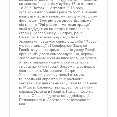
на масштабний захід у суботу 13-го жовтня о
18.30 в Патрах. “13 жовтня 2018 року
українські діаспоряни Греції та гості з України
візьмуть участь у великому заході – Першому
фестивалі
“Зустріч світового Еллінізму”
під гаслом
“Усі разом – можемо краще”
,
який відбудеться на стадіоні Аполлона в
столиці Пелопоннесу – Патрах, район
Перівола. Фестиваль проводиться
Українсько-Грецькою спілкою дружби “Фарос”
у співорганізації з Периферією Західної
Греції, за участю представників уряду Греції,
органів місцевого самоврядування, церкви,
дипломатичних місій на півострові, депутатів,
а також підприємницьких, мистецьких та
літературних кіл Греції. Зокрема, фестиваль
благословить Митрополит Патри
Хрисостомос, участь у заході візьмуть
генеральний директор Генерального
секретаріату для греків зарубіжжя МЗС Греції
п. Міхаліс Коккінос, Тимчасово повірений у
справах України в Греції п. Наталя Косенко,
голова Обласної державної адміністрації
Пелопоннесу п. Апостолос Катсіфарас та
інші”.