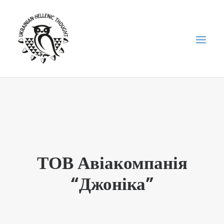
НОВИНИ
НЕДІЛЬНА ШКОЛА
ГОЛОДОМОР
ФОРУМ УКРАЇНСЬКОЇ ДІАСПОРИ В ГРЕЦІЇ
ТОВ Авіакомпанія
ПРО НАС
“Джоніка”
“ВІСНИК”/”ΑΓΓΕΛΙΑΦΌΡΟΣ”
SEARCH