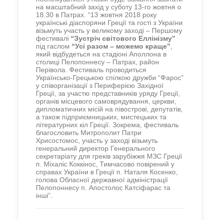
на масштабний захід у суботу 13-го жовтня о
18.30 в Патрах. “13 жовтня 2018 року
українські діаспоряни Греції та гості з України
візьмуть участь у великому заході – Першому
фестивалі
“Зустріч світового Еллінізму”
під гаслом
“Усі разом – можемо краще”
,
який відбудеться на стадіоні Аполлона в
столиці Пелопоннесу – Патрах, район
Перівола. Фестиваль проводиться
Українсько-Грецькою спілкою дружби “Фарос”
у співорганізації з Периферією Західної
Греції, за участю представників уряду Греції,
органів місцевого самоврядування, церкви,
дипломатичних місій на півострові, депутатів,
а також підприємницьких, мистецьких та
літературних кіл Греції. Зокрема, фестиваль
благословить Митрополит Патри
Хрисостомос, участь у заході візьмуть
генеральний директор Генерального
секретаріату для греків зарубіжжя МЗС Греції
п. Міхаліс Коккінос, Тимчасово повірений у
справах України в Греції п. Наталя Косенко,
голова Обласної державної адміністрації
Пелопоннесу п. Апостолос Катсіфарас та
інші”.