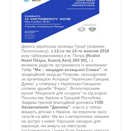
Дорога українська громадо Греції (зокрема,
Пелопоннесу),
з 12-го по 14-те жовтня 2018
року таборуватимемо в м. Патра
(Rodini
Hotel Πάτρα, Κυανή Ακτή 265 00),
і з
великою радістю зустрінемося із земляками!
Табір
“Ми – нащадки козацької Слави”
, як
традиційний захід до Покрови, проходитиме
за організацією Асоціації “Українсько-Грецька
Думка” у співпраці з Українсько-Грецькою
спілкою дружби “Фарос”, Волонтерським
рухом “Меценати для солдата” та під егідою
Посольства України в Грецькій Республіці.
Завдяки ґречній благодійній допомозі
ТОВ
Авіакомпанія “Джоніка”
, участь у таборі
візьмуть діточки з України, які втратили своїх
татусів на війні. Ми всі з нетерпінням чекаємо
на зустріч з ними! Хорошою нагодою для
українців, які живуть на півострові,
поспілкуватися з нами буде бажання завітати