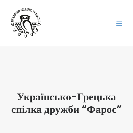
НОВИНИ
НЕДІЛЬНА ШКОЛА
ГОЛОДОМОР
ФОРУМ УКРАЇНСЬКОЇ ДІАСПОРИ В ГРЕЦІЇ
Українсько-Грецька
ПРО НАС
спілка дружби “Фарос”
“ВІСНИК”/”ΑΓΓΕΛΙΑΦΌΡΟΣ”
SEARCH