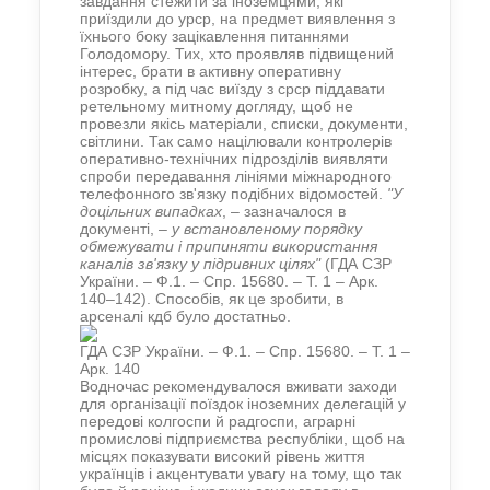
завдання стежити за іноземцями, які
приїздили до урср, на предмет виявлення з
їхнього боку зацікавлення питаннями
Голодомору. Тих, хто проявляв підвищений
інтерес, брати в активну оперативну
розробку, а під час виїзду з срср піддавати
ретельному митному догляду, щоб не
провезли якісь матеріали, списки, документи,
світлини. Так само націлювали контролерів
оперативно-технічних підрозділів виявляти
спроби передавання лініями міжнародного
телефонного зв'язку подібних відомостей.
"У
доцільних випадках
, – зазначалося в
документі, –
у встановленому порядку
обмежувати і припиняти використання
каналів зв'язку у підривних цілях"
(ГДА СЗР
України. – Ф.1. – Спр. 15680. – Т. 1 – Арк.
140–142). Способів, як це зробити, в
арсеналі кдб було достатньо.
ГДА СЗР України. – Ф.1. – Спр. 15680. – Т. 1 –
Арк. 140
Водночас рекомендувалося вживати заходи
для організації поїздок іноземних делегацій у
передові колгоспи й радгоспи, аграрні
промислові підприємства республіки, щоб на
місцях показувати високий рівень життя
українців і акцентувати увагу на тому, що так