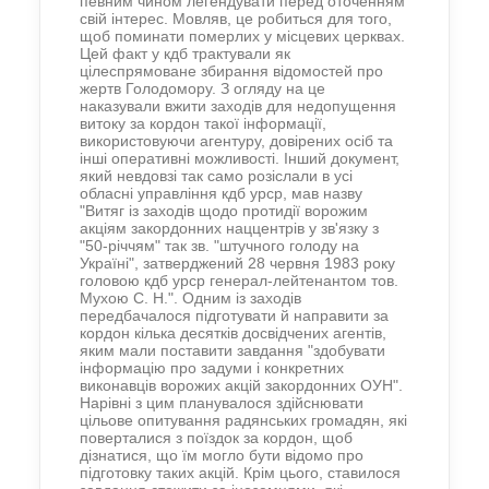
певним чином легендувати перед оточенням
свій інтерес. Мовляв, це робиться для того,
щоб поминати померлих у місцевих церквах.
Цей факт у кдб трактували як
цілеспрямоване збирання відомостей про
жертв Голодомору. З огляду на це
наказували вжити заходів для недопущення
витоку за кордон такої інформації,
використовуючи агентуру, довірених осіб та
інші оперативні можливості. Інший документ,
який невдовзі так само розіслали в усі
обласні управління кдб урср, мав назву
"Витяг із заходів щодо протидії ворожим
акціям закордонних наццентрів у зв'язку з
"50-річчям" так зв. "штучного голоду на
Україні", затверджений 28 червня 1983 року
головою кдб урср генерал-лейтенантом тов.
Мухою С. Н.". Одним із заходів
передбачалося підготувати й направити за
кордон кілька десятків досвідчених агентів,
яким мали поставити завдання "здобувати
інформацію про задуми і конкретних
виконавців ворожих акцій закордонних ОУН".
Нарівні з цим планувалося здійснювати
цільове опитування радянських громадян, які
поверталися з поїздок за кордон, щоб
дізнатися, що їм могло бути відомо про
підготовку таких акцій. Крім цього, ставилося