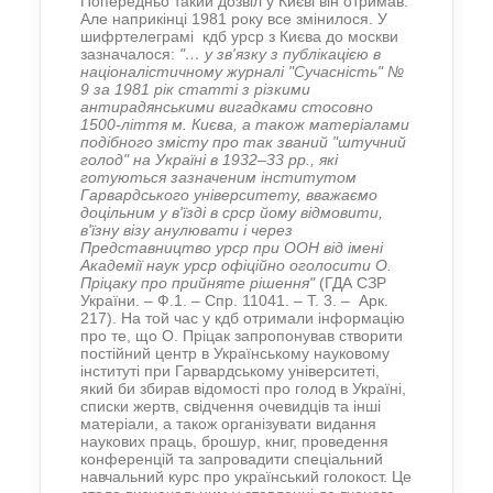
Попередньо такий дозвіл у Києві він отримав.
Але наприкінці 1981 року все змінилося. У
шифртелеграмі кдб урср з Києва до москви
зазначалося:
"… у зв'язку з публікацією в
націоналістичному журналі "Сучасність" №
9 за 1981 рік статті з різкими
антирадянськими вигадками стосовно
1500-ліття м. Києва, а також матеріалами
подібного змісту про так званий "штучний
голод" на Україні в 1932–33 рр., які
готуються зазначеним інститутом
Гарвардського університету, вважаємо
доцільним у в'їзді в срср йому відмовити,
в'їзну візу анулювати і через
Представництво урср при ООН від імені
Академії наук урср офіційно оголосити О.
Пріцаку про прийняте рішення"
(ГДА СЗР
України. – Ф.1. – Спр. 11041. – Т. 3. – Арк.
217). На той час у кдб отримали інформацію
про те, що О. Пріцак запропонував створити
постійний центр в Українському науковому
інституті при Гарвардському університеті,
який би збирав відомості про голод в Україні,
списки жертв, свідчення очевидців та інші
матеріали, а також організувати видання
наукових праць, брошур, книг, проведення
конференцій та запровадити спеціальний
навчальний курс про український голокост. Це