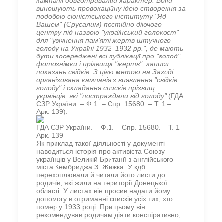
кампанії довготривалий характер. Вони
виношують провокаційну ідею створення за
подобою сіоністського інституту "Яд
Вашем" (Єрусалим) постійно діючого
центру під назвою "український голокост"
для "увічнення пам'яті жертв штучного
голоду на Україні 1932–1932 рр.", де мають
бути зосереджені всі публікації про "голод",
фотознімки і прізвища "жертв", записи
показань свідків. З цією метою на Заході
організована кампанія з виявлення "свідків
голоду" і складання списків прізвищ
українців, які "постраждали від голоду"
(ГДА
СЗР України. – Ф.1. – Спр. 15680. – Т. 1 –
Арк. 139).
ГДА СЗР України. – Ф.1. – Спр. 15680. – Т. 1 –
Арк. 139
Як приклад такої діяльності у документі
наводиться історія про активіста Союзу
українців у Великій Британії з англійського
міста Кембриджа З. Жижка. У кдб
перехоплювали й читали його листи до
родичів, які жили на території Донецької
області. У листах він просив надати йому
допомогу в отриманні списків усіх тих, хто
помер у 1933 році. При цьому він
рекомендував родичам діяти конспіративно,