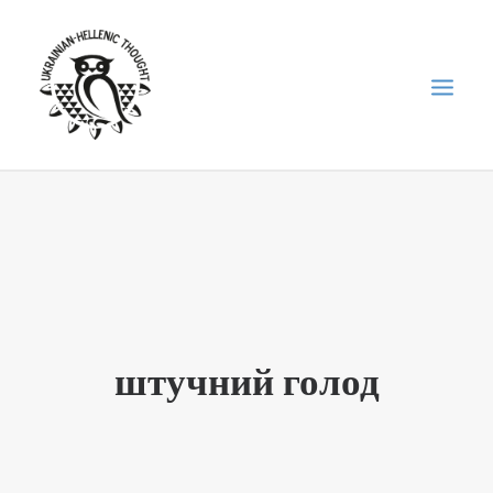
НОВИНИ
НЕДІЛЬНА ШКОЛА
ГОЛОДОМОР
ФОРУМ УКРАЇНСЬКОЇ ДІАСПОРИ В ГРЕЦІЇ
штучний голод
ПРО НАС
“ВІСНИК”/”ΑΓΓΕΛΙΑΦΌΡΟΣ”
SEARCH