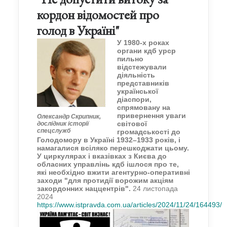
кордон відомостей про
голод в Україні"
У 1980-х роках
органи кдб урср
пильно
відстежували
діяльність
представників
української
діаспори,
спрямовану на
привернення уваги
Олександр Скрипник,
світової
дослідник історії
спецслужб
громадськості до
Голодомору в Україні 1932–1933 років, і
намагалися всіляко перешкоджати цьому.
У циркулярах і вказівках з Києва до
обласних управлінь кдб ішлося про те,
які необхідно вжити агентурно-оперативні
заходи "для протидії ворожим акціям
закордонних наццентрів".
24 листопада
2024
https://www.istpravda.com.ua/articles/2024/11/24/164493/