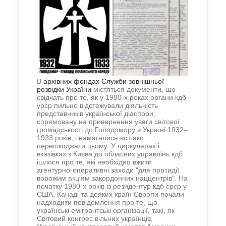
В
архівних фондах Служби зовнішньої
розвідки України
містяться документи, що
свідчать про те, як у 1980-х роках органи кдб
урср пильно відстежували діяльність
представників української діаспори,
спрямовану на привернення уваги світової
громадськості до Голодомору в Україні 1932–
1933 років, і намагалися всіляко
перешкоджати цьому. У циркулярах і
вказівках з Києва до обласних управлінь кдб
ішлося про те, які необхідно вжити
агентурно-оперативні заходи "для протидії
ворожим акціям закордонних наццентрів". На
початку 1980-х років із резидентур кдб срср у
США, Канаді та деяких країн Європи почали
надходити повідомлення про те, що
українські емігрантські організації, такі, як
Світовий конгрес вільних українців,