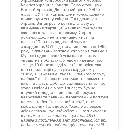
Український конгресовий комітет Америки,
Комітет українців Канади, Союз українців у
Великій Британії, Державний центр УНР в
екзилі, ОУН та інші вирішили консолідовано
привернути увагу світу до Голодомору в
Україні. Відтак розпочали підготовку до
вшанування жертв цієї жахливої трагедії та
злочинів сталінського режиму. Серед
архівних документів знайдено лист під
назвою "Про антирадянські задуми
закордонних ОУН", датований 2 червня 1983
року, підписаний головою кдб урср Степаном
Мухою і адресований усім начальникам
управлінь в областях. У ньому йдеться про
те, що 10 березня кдб урср "вже орієнтував
про ворожі акції оунівців за кордоном у
зв'язку з "50-річчям" так зв. "штучного голоду
на Україні". Ці фрази в документі навмисно
взяли в лапки, щоб іще раз підкреслити: про
жоден ювілей не може йтися; то був не
штучний голод, а спричинений посухою,
неврожаєм та певними перекосами у політиці
на селі; то був "так званий голод", а не
масштабний Голодомор.
"Згідно з новими
відомостями, що надходять,
– зазначалося
в документі, –
закордонні центри ОУН
нарівні з посиленням антирадянської істерії
роблять спроби надати цій наклепницькій