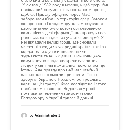
стало визначальним у ставленні до вченого.
У лютому 1982 року в москву, у кдб срср, був
надісланий документ із клопотанням про те,
щоб О. Пріцаку офіційно через МЗС
заборонили в'їзд на територію срср. Загалом
заперечення Голодомору та замовчування
цього питання було доволі організованою
кампанією з дезінформації, що проводилася
радянською владою за участі спецслужб. У
неї вкладали великі гроші, здійснювали
численні заходи як усередині країни, так і за
кордоном, залучали письменників,
журналістів та інших діячів. Більшовицько-
комуністична влада дискредитувала тих
людей у світі, які намагалися докопатися до
істини. Але правду про цей масштабний
злочин так і не змогли приховати. Після
здобуття Україною Незалежності реальна
картина цієї трагедії була досліджена і стала
надбанням гласності. Водночас у росії
політика заперечення і замовчування
Голодомору в Україні триває й донині.
by Administrator 1