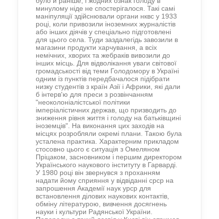
було й раніше, і жодних ознак голоду в
минулому ніде не спостерігалося. Такі самі
маніпуляції здійснювали органи нквс у 1933
році, коли привозили іноземних журналістів
або інших діячів у спеціально підготовлені
для цього села. Туди заздалегідь завозили в
магазини продукти харчування, а всіх
немічних, хворих та жебраків вивозили до
інших місць. Для відволікання уваги світової
громадськості від теми Голодомору в Україні
одним із пунктів передбачалося підібрати
низку студентів з країн Азії і Африки, які дали
б інтерв'ю для преси з розвінчанням
"неоколоніалістської політики
імперіалістичних держав, що призводить до
зниження рівня життя і голоду на батьківщині
іноземців". На виконання цих заходів на
місцях розробляли окремі плани. Такою була
усталена практика. Характерним прикладом
стосовно цього є ситуація з Омеляном
Пріцаком, засновником і першим директором
Українського наукового інституту в Гарварді.
У 1980 році він звернувся з проханням
надати йому сприяння у відвіданні срср на
запрошення Академії наук урср для
встановлення ділових наукових контактів,
обміну літературою, вивчення досягнень
науки і культури Радянської України.