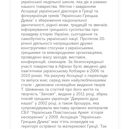
української недільної школи, яка діє в рамках
нашого товариства. Метою і завданням
Асоціації української діаспори в Греції та
філоукраїнців греків “Українсько-Грецька
Думка” є збереження національної
ідентичності, рідної мови, традицій та звичаїв,
інформування грецького суспільства про
правдиву історію України, сьогодення та
самобутність української нації. Протягом 20-
річної діяльності напрацьовані дружні
конструктивні стосунки з українськими,
грецькими та міжнародними організаціями,
проведено масу заходів, виставок,
конференцій, семінарів. За безпосередньої
участі товариства в Афінах було зведено два
пам'ятники українському Кобзарю в 2006 та
2010 роках. На рахунку Асоціації є переклади
та випуск книг, серед яких найулюбленішими
стали - двомовне селекційне видання творів
Т. Шевченка та статтей про його життя та
творчість “Заповіт”, видане у 2011 році, збірка
поезій грецьких українців “Дзеркало душі
нашої” у 2002 році, а також брошура, яка
супроводжувала виставку архівних матеріалів
СБУ “Українська Повстанська Армія: історія
нескорених” у 2009. Асоціація “Українсько-
Грецька Думка” має п'ять осередків на
території острівної та материкової Греції. Так