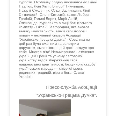
турботи. Особливу подяку висловлюємо Ганні
Павлюк, Лєні Хіміч, Вікторії Тимчишин,
Наталії Смоляник, Ользі Василишин, Лілії
Ситниковій, Олені Євтєєвій, також Любові
Грабній, Галині Борик, Марії Ласій,
Олександрі Куриляк та в лиці батьківського
комітету - Оксані Завгородній, яка вклала
велику майстерність, але й свої любов і
повагу у незмінний символ Асоціації
“Українсько-Грецька Думка” - Сову, яка на
цей раз була смачним та солодким
дарунком, смак якого ще й досі нагадує про
себе. Многая літа! Невичерпного натхнення
українцям Греції та усьому світовому
українству задля збереження своєї
національної ідентичності, безцінного скарбу
українського народу — співучої мови,
родинних традицій, віри в Бога. Слава
Україні!
Пресс-служба Асоціації
“Українсько-Грецька Думка”.