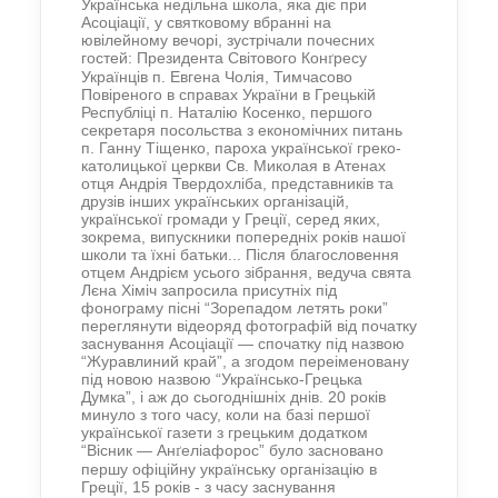
Українська недільна школа, яка діє при
Асоціації, у святковому вбранні на
ювілейному вечорі, зустрічали почесних
гостей: Президента Світового Кон
ресу
ґ
Українців п. Евгена Чолія, Тимчасово
Повіреного в справах України в Грецькій
Республіці п. Наталію Косенко, першого
секретаря посольства з економічних питань
п. Ганну Тіщенко, пароха української греко-
католицької церкви Св. Миколая в Атенах
отця Андрія Твердохліба, представників та
друзів інших українських організацій,
української громади у Греції, серед яких,
зокрема, випускники попередніх років нашої
школи та їхні батьки... Після благословення
отцем Андрієм усього зібрання, ведуча свята
Лєна Хіміч запросила присутніх під
фонограму пісні “Зорепадом летять роки”
переглянути відеоряд фотографій від початку
заснування Асоціації — спочатку під назвою
“Журавлиний край”, а згодом переіменовану
під новою назвою “Українсько-Грецька
Думка”, і аж до сьогоднішніх днів. 20 років
минуло з того часу, коли на базі першої
української газети з грецьким додатком
“Вісник — Ан
еліафорос” було засновано
ґ
першу офіційну українську організацію в
Греції, 15 років - з часу заснування