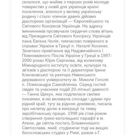
склалося, що майже з перших років молоде
товариство у новій для українців країні
поселення, влилося у велику українську
родину і стало членом давніх дійових
діаспорних організацій — Європейського та
Світового Кон
ресів Українців. На адресу
ґ
іменинників прозвучали сердечні слова вітань
від Президента Світового Кон
ресу Українців
ґ
пана Евгена Чолія, тимчасово повіреного в
справах України в Греції п. Наталії Косенко.
Зачитано привітання від Надзвичайного і
Повноважного Посла України у Греції в 1997-
2000 роках Юрія Сергеєва, від колективу
Міжнародного інституту освіти, культури та
зв'язків з діаспорою та її директорки Ірини
Ключковської та ректора Ніжинського
державного університету ім. Миколи Гоголя
п. Олександра Самойленка. Серед гостей
свідки та учасники подій 20-літньої давності
— Ганна Щекун, яка поділилася своїми
поезіями, в які виливала спогади і думки про
рідний край, тугу за рідною домівкою, писала
про нелегку долю в еміграції та тяжку
заробітчанську працю. 1998 рік став роком
створення греко-католицької парафії в м.
Атени, де світла постать Блаженнішого
Святослава, який, студіюючи тоді на вищих
богословських студіях у Римі, разом з Г.