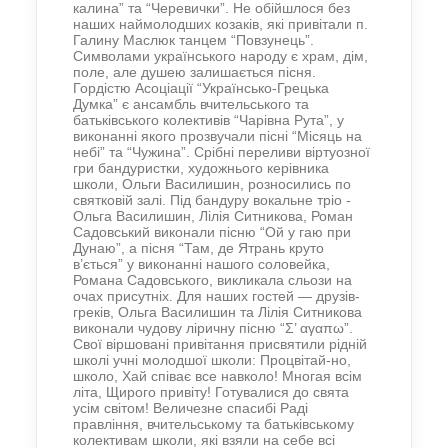
калина” та “Черевички”. Не обійшлося без
наших наймолодших козаків, які привітали п.
Галину Маслюк танцем “Повзунець”.
Символами українського народу є храм, дім,
поле, але душею залишається пісня.
Гордістю Асоціації “Українсько-Грецька
Думка” є ансамбль вчительського та
батьківського колективів “Чарівна Рута”, у
виконанні якого прозвучали пісні “Місяць на
небі” та “Чужина”. Срібні переливи віртуозної
гри бандуристки, художнього керівника
школи, Ольги Василишин, розносились по
святковій залі. Під бандуру вокальне тріо -
Ольга Василишин, Лілія Ситникова, Роман
Садовський виконали пісню “Ой у гаю при
Дунаю”, а пісня “Там, де Ятрань круто
в’ється” у виконанні нашого соловейка,
Романа Садовського, викликала сльози на
очах присутніх. Для наших гостей — друзів-
греків, Ольга Василишин та Лілія Ситникова
виконали чудову ліричну пісню “Σ’ αγαπω”.
Свої віршовані привітання присвятили рідній
школі учні молодшої школи: Процвітай-но,
школо, Хай співає все навколо! Многая всім
літа, Щирого привіту! Готувалися до свята
усім світом! Величезне спасибі Раді
правління, вчительському та батьківському
колективам школи, які взяли на себе всі