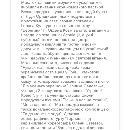
Маслюк та іншими віруючими українцями,
вирішили питання україномовного пастиря.
Безпосередньою учасницею цих подій була і
п. Лідія Орищишин, яка й поділилася з
присутніми на святі своїми спогадами.
Голова Культурно-освітнього центру
“Берегиня” п. Оксана Козій зачитала вітання з
нагоди ювілею нашої Асоціації, а учні
суботньої школи, що діє при центрі,
порадували ювілярів та гостей чудовим
дарунком — сучасним танцем на український
лад. Наше майбутнє, цвіт нашої школи - її
учні, дарували іменинникам святкові вітання.
Маленькі совенята, вихованці садочка
“Рукавичка”, який став привабливим
українським острівцем у Греції, казковою
країною добра і ласки, дзвінкого дитячого
сміху та кольорових вражень, заспівали пісню
“Я маленька україночка”. Іринка Садовська,
учениця 2 класу, виконала пісню “Україно!
Краю!”, учні та учениці старшої школи
порадували піснями “Тільки в нас на Україні”,
“Мова єднання”, “Ми нащадки козаків”, а
також вокально-хореографічною композицією
“Ти до мене не ходи”. Дівчатка
хореографічного гурту “Горлиця” під
керівництвом хореографа Олени Євтєєвої,
виконали таночки “Зацвіла в долині червона