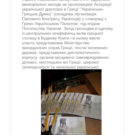
меморіальні заходи за організацією Асоціації
української діаспори в Греції “Українсько-
Грецька Думка” (складова організація
Світового Конґресу Українців) у співпраці з
Греко-Українською Палатою, під егідою
Посольства України. Захід проходив в одному
із центральних конференц-залів грецької
столиці в Будинку Книги і в ньому взяли
участь представники Міністерства
закордонних справ Греції, посли іноземних
держав, представники дипломатичного
корпусу, органів місцевого самоврядування,
ділових, мистецьких кіл Греції, широкої
громадськості та чисельної української