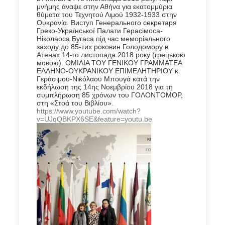
μνήμης άναψε στην Αθήνα για εκατομμύρια
θύματα του Τεχνητού Λιμού 1932-1933 στην
Ουκρανία.
Виступ Генерального секретаря
Греко-Української Палати Герасімоса-
Ніколаоса Бугаса під час меморіального
заходу до 85-тих роковин Голодомору в
Атенах 14-го листопада 2018 року (грецькою
мовою)
.
ΟΜΙΛΙΑ ΤΟΥ ΓΕΝΙΚΟΥ ΓΡΑΜΜΑΤΕΑ
ΕΛΛΗΝΟ-ΟΥΚΡΑΝΙΚΟΥ ΕΠΙΜΕΛΗΤΗΡΙΟΥ κ.
Γεράσιμου-Νικόλαου Μπουγά κατά την
εκδήλωση της 14ης Νοεμβρίου 2018 για τη
συμπλήρωση 85 χρόνων του ΓΟΛΟΝΤΟΜΟΡ,
στη «Στοά του Βιβλίου»
.
https://www.youtube.com/watch?
v=UJqQBKPX6SE&feature=youtu.be