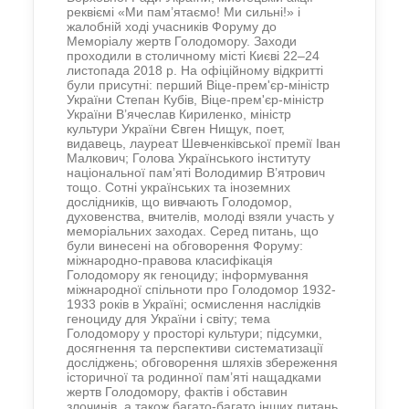
реквіємі «Ми пам’ятаємо! Ми сильні!» і
жалобній ході учасників Форуму до
Меморіалу жертв Голодомору. Заходи
проходили в столичному місті Києві 22–24
листопада 2018 р. На офіційному відкритті
були присутні: перший Віце-прем'єр-міністр
України Степан Кубів, Віце-прем'єр-міністр
України В’ячеслав Кириленко, міністр
культури України Євген Нищук, поет,
видавець, лауреат Шевченківської премії Іван
Малкович; Голова Українського інституту
національної пам’яті Володимир В’ятрович
тощо. Сотні українських та іноземних
дослідників, що вивчають Голодомор,
духовенства, вчителів, молоді взяли участь у
меморіальних заходах. Серед питань, що
були винесені на обговорення Форуму:
міжнародно-правова класифікація
Голодомору як геноциду; інформування
міжнародної спільноти про Голодомор 1932-
1933 років в Україні; осмислення наслідків
геноциду для України і світу; тема
Голодомору у просторі культури; підсумки,
досягнення та перспективи систематизації
досліджень; обговорення шляхів збереження
історичної та родинної пам’яті нащадками
жертв Голодомору, фактів і обставин
злочинів, а також багато-багато інших питань.