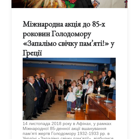
Міжнародна акція до 85-х
роковин Голодомору
«Запалімо свічку пам’яті!» у
Греції
14 листопада 2018 року в Афінах, у рамках
Міжнародної 85-денної акції вшанування
пам’яті жертв Голодомору 1932-1933 рр. в
Україні «Запалімо свічку пам’яті!», відбулися