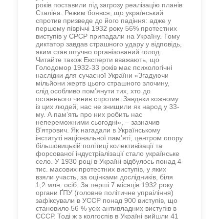
років поставили під загрозу реалізацію планів
Сталіна. Режим боявся, що український
спротив призведе до його падіння: адже у
першому півріччі 1932 року 56% протестних
виступів у СРСР припадали на Україну. Тому
диктатор завдав страшного удару у відповідь,
яким став штучно організований голод.
Читайте також Експерти вважають, що
Голодомор 1932-33 років має психологічні
наслідки для сучасної України «Згадуючи
мільйони жертв цього страшного злочину,
слід особливо пом’янути тих, хто до
останнього чинив спротив. Завдяки кожному
із цих людей, нас не знищили як народ у 33-
му. А пам’ять про них робить нас
непереможними сьогодні», – зазначив
В’ятрович. Як нагадали в Українському
інституті національної пам’яті, центром опору
більшовицькій політиці колективізації та
форсованої індустріалізації стало українське
село. У 1930 році в Україні відбулось понад 4
тис. масових протестних виступів, у яких
взяли участь, за оцінками дослідників, біля
1,2 млн. осіб. За перші 7 місяців 1932 року
органи ҐПУ (головне політичне упраіління)
зафіксували в УССР понад 900 виступів, що
становило 56 % усіх антивладних виступів в
СССР. Тоді ж з колгоспів в Україні вийшли 41