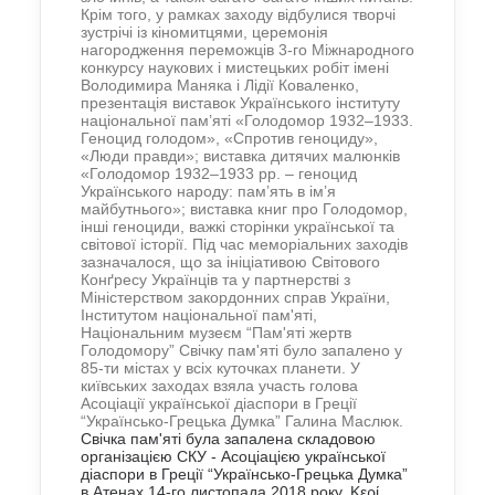
Крім того, у рамках заходу відбулися творчі
зустрічі із кіномитцями, церемонія
нагородження переможців 3-го Міжнародного
конкурсу наукових і мистецьких робіт імені
Володимира Маняка і Лідії Коваленко,
презентація виставок Українського інституту
національної пам’яті «Голодомор 1932–1933.
Геноцид голодом», «Спротив геноциду»,
«Люди правди»; виставка дитячих малюнків
«Голодомор 1932–1933 рр. – геноцид
Українського народу: пам’ять в ім’я
майбутнього»; виставка книг про Голодомор,
інші геноциди, важкі сторінки української та
світової історії. Під час меморіальних заходів
зазначалося, що за ініціативою Світового
Конґресу Українців та у партнерстві з
Міністерством закордонних справ України,
Інститутом національної пам'яті,
Національним музеєм “Пам'яті жертв
Голодомору” Свічку пам'яті було запалено у
85-ти містах у всіх куточках планети. У
київських заходах взяла участь голова
Асоціації української діаспори в Греції
“Українсько-Грецька Думка” Галина Маслюк.
Свічка пам'яті була запалена складовою
організацією СКУ - Асоціацією української
діаспори в Греції “Українсько-Грецька Думка”
в Атенах 14-го листопада 2018 року.
Κερί