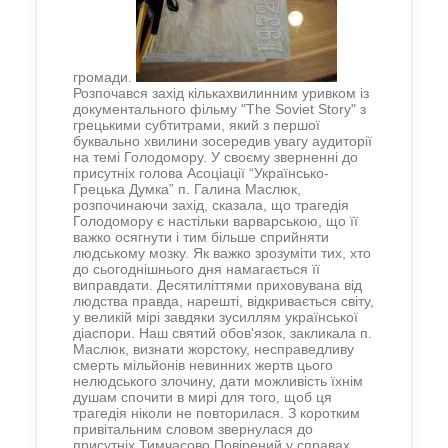
громади.
Розпочався захід кількахвилинним уривком із
документального фільму "
The Soviet Story"
з
грецькими субтитрами, який з першої
буквально хвилини зосередив увагу аудиторії
на темі Голодомору. У своєму зверненні до
присутніх голова Асоціації “Українсько-
Грецька Думка” п. Галина Маслюк,
розпочинаючи захід, сказала, що трагедія
Голодомору є настільки варварською, що її
важко осягнути і тим більше сприйняти
людському мозку. Як важко зрозуміти тих, хто
до сьогоднішнього дня намагається її
виправдати. Десятиліттями приховувана від
людства правда, нарешті, відкривається світу,
у великій мірі завдяки зусиллям української
діаспори. Наш святий обов'язок, закликала п.
Маслюк, визнати жорстоку, несправедливу
смерть мільйонів невинних жертв цього
нелюдського злочину, дати можливість їхнім
душам спочити в мирі для того, щоб ця
трагедія ніколи не повторилася. З коротким
привітальним словом звернулася до
присутніх Тимчасово Повірений у справах