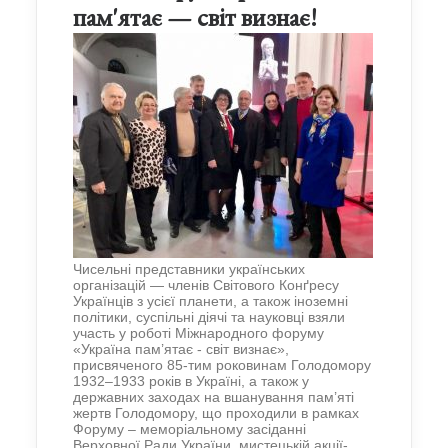
пам'ятає — світ визнає!
Чисельні представники українських
організацій — членів Світового Конґресу
Українців з усієї планети, а також іноземні
політики, суспільні діячі та науковці взяли
участь у роботі Міжнародного форуму
«Україна пам’ятає - світ визнає»,
присвяченого 85-тим роковинам Голодомору
1932–1933 років в Україні, а також у
державних заходах на вшанування пам’яті
жертв Голодомору, що проходили в рамках
Форуму – меморіальному засіданні
Верховної Ради України, мистецькій акції-