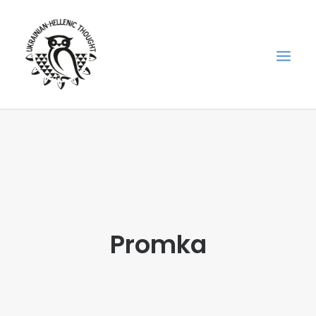
НОВИНИ
НЕДІЛЬНА ШКОЛА
ГОЛОДОМОР
ФОРУМ УКРАЇНСЬКОЇ ДІАСПОРИ В ГРЕЦІЇ
Promka
ПРО НАС
“ВІСНИК”/”ΑΓΓΕΛΙΑΦΌΡΟΣ”
SEARCH