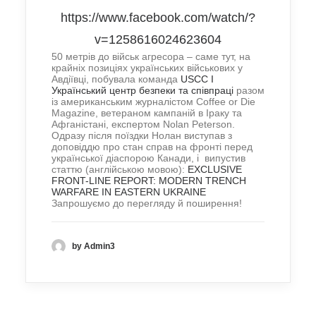
https://www.facebook.com/watch/?
v=1258616024623604
50 метрів до військ агресора – саме тут, на
крайніх позиціях українських військових у
Авдіївці, побувала команда
USCC I
Український центр безпеки та співпраці
разом
із американським журналістом Coffee or Die
Magazine, ветераном кампаній в Іраку та
Афганістані, експертом Nolan Peterson.
Одразу після поїздки Нолан виступав з
доповіддю про стан справ на фронті перед
української діаспорою Канади, і випустив
статтю (англійською мовою):
EXCLUSIVE
FRONT-LINE REPORT: MODERN TRENCH
WARFARE IN EASTERN UKRAINE
Запрошуємо до перегляду й поширення!
by Admin3