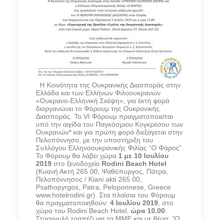
Η Κοινότητα της Ουκρανικής Διασποράς στην
Ελλάδα και των Ελλήνων Φιλοουκρανών
«Ουκρανο-Ελληνική Σκέψη», για έκτη φορά
διοργανώνει το Φόρουμ της Ουκρανικής
Διασποράς. Το VI Φόρουμ πραγματοποιείται
υπό την αιγίδα του Παγκόσμιου Κογκρέσου των
Ουκρανών* και για πρώτη φορά διεξάγεται στην
Πελοπόννησο, με την υποστήριξη του
Συλλόγου Ελληνοουκρανικής Φιλίας “Ο Φάρος”.
Το Φόρουμ θα λάβει χώρα
1 με 10 Ιουλίου
2019
στο ξενοδοχείο
Rodini Beach Hotel
(Κυανή Ακτή 265 00, Ψαθόπυργος, Πάτρα,
Πελοπόννησος / Kiani akti 265 00,
Psathopyrgos, Patra, Peloponnese, Greece
www.hotelrodini.gr). Στα πλαίσια του Φόρουμ
θα πραγματοποιηθούν:
4 Ιουλίου 2019
, στο
χώρο του Rodini Beach Hotel,
ώρα 10.00
:
Στρογγυλό τραπέζι για τα ΜΜΕ και με θέμα:
"Ο