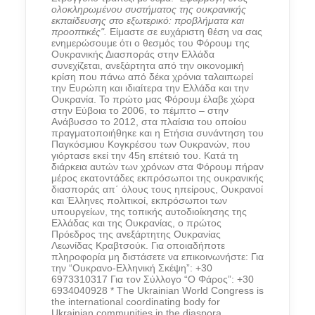
ολοκληρωμένου συστήματος της ουκρανικής
εκπαίδευσης στο εξωτερικό: προβλήματα και
προοπτικές".
Είμαστε σε ευχάριστη θέση να σας
ενημερώσουμε ότι ο θεσμός του Φόρουμ της
Ουκρανικής Διασποράς στην Ελλάδα
συνεχίζεται, ανεξάρτητα από την οικονομική
κρίση που πάνω από δέκα χρόνια ταλαιπωρεί
την Ευρώπη και ιδιαίτερα την Ελλάδα και την
Ουκρανία. Το πρώτο μας Φόρουμ έλαβε χώρα
στην Εύβοια το 2006, το πέμπτο – στην
Ανάβυσσο το 2012, στα πλαίσια του οποίου
πραγματοποιήθηκε και η Ετήσια συνάντηση του
Παγκόσμιου Κογκρέσου των Ουκρανών, που
γιόρτασε εκεί την 45η επέτειό του. Κατά τη
διάρκεια αυτών των χρόνων στα Φόρουμ πήραν
μέρος εκατοντάδες εκπρόσωποι της ουκρανικής
διασποράς απ΄ όλους τους ηπείρους, Ουκρανοί
και Έλληνες πολιτικοί, εκπρόσωποι των
υπουργείων, της τοπικής αυτοδιοίκησης της
Ελλάδας και της Ουκρανίας, ο πρώτος
Πρόεδρος της ανεξάρτητης Ουκρανίας
Λεωνίδας Κραβτσούκ. Για οποιαδήποτε
πληροφορία μη διστάσετε να επικοινωνήστε: Για
την “Ουκρανο-Ελληνική Σκέψη”: +30
6973310317 Για τον Σύλλογο “Ο Φάρος”: +30
6934040928 * The Ukrainian World Congress is
the international coordinating body for
Ukrainian communities in the diaspora