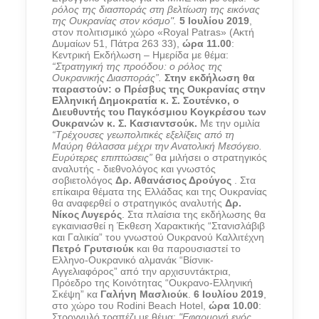
ρόλος της διασποράς στη βελτίωση της εικόνας
της Ουκρανίας στον κόσμο".
5 Ιουλίου 2019
,
στον πολιτισμικό χώρο «Royal Patras» (Ακτή
Δυμαίων 51, Πάτρα 263 33),
ώρα 11.00
:
Κεντρική Εκδήλωση – Ημερίδα με θέμα:
“Στρατηγική της προόδου: ο ρόλος της
Ουκρανικής Διασποράς”.
Στην εκδήλωση θα
παραστούν: ο Πρέσβυς της Ουκρανίας στην
Ελληνική Δημοκρατία κ. Σ. Σουτένκο, ο
Διευθυντής του Παγκόσμιου Κογκρέσου των
Ουκρανών κ. Σ. Κασιαντσούκ.
Με την ομιλία
“Τρέχουσες γεωπολιτικές εξελίξεις από τη
Μαύρη θάλασσα μέχρι την Ανατολική Μεσόγειο.
Ευρύτερες επιπτώσεις”
θα μιλήσει ο στρατηγικός
αναλυτής - διεθνολόγος και γνωστός
σοβιετολόγος
Δρ. Αθανάσιος Δρούγος
. Στα
επίκαιρα θέματα της Ελλάδας και της Ουκρανίας
θα αναφερθεί ο στρατηγικός αναλυτής
Δρ.
Νίκος Λυγερός
. Στα πλαίσια της εκδήλωσης θα
εγκαινιασθεί η Έκθεση Χαρακτικής “Στανισλάβιβ
και Γαλικία” του γνωστού Ουκρανού Καλλιτέχνη
Πετρό Γρυτσιούκ
και θα παρουσιαστεί το
Ελληνο-Ουκρανικό αλμανάκ “Βίσνικ-
Αγγελιαφόρος” από την αρχισυντάκτρια,
Πρόεδρο της Κοινότητας “Ουκρανο-Ελληνική
Σκέψη” κα
Γαλήνη Μασλιούκ
.
6 Ιουλίου 2019
,
στο χώρο του Rodini Beach Hotel,
ώρα 10.00
:
Στρογγυλό τραπέζι με θέμα:
"Εφαρμογή ενός