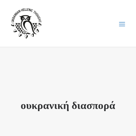
НОВИНИ
НЕДІЛЬНА ШКОЛА
ГОЛОДОМОР
ФОРУМ УКРАЇНСЬКОЇ ДІАСПОРИ В ГРЕЦІЇ
ουκρανική διασπορά
ПРО НАС
“ВІСНИК”/”ΑΓΓΕΛΙΑΦΌΡΟΣ”
SEARCH