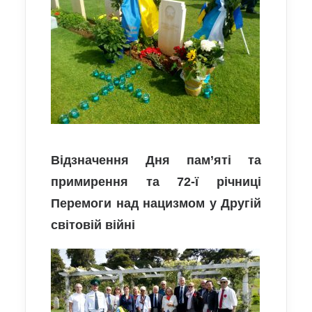
Відзначення Дня пам’яті та
примирення та 72-ї річниці
Перемоги над нацизмом у Другій
світовій війні