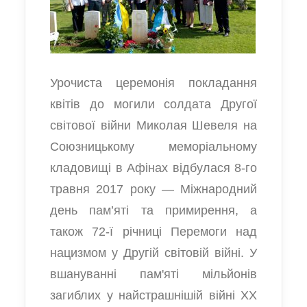
Урочиста церемонія покладання
квітів до могили солдата Другої
світової війни Миколая Шевеля на
Союзницькому меморіальному
кладовищі в Афінах відбулася 8-го
травня 2017 року — Міжнародний
день пам’яті та примирення, а
також 72-ї річниці Перемоги над
нацизмом у Другій світовій війні. У
вшануванні пам'яті мільйонів
загиблих у найстрашнішій війні ХХ