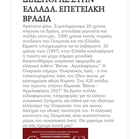
ΕΛΛΑΔΑ. ΕΠΕΤΕΙΑΚΗ
ΒΡΑΔΙΑ
Αγαπητοί φίλοι, Συμπληρώσαμε 20 χρόνια,
πλούσια σε δράση, σπουδαία γεγονότα και
πολλές επιτυχίες. 1000 χρόνια κοινής πορείας
συνδέουν την Ουκρανία και την Ελλάδα.
Είμαστε υποχρεωμένοι να τα σεβόμαστε. 20
χρόνια πριν (1997) στην Ελλάδα κυκλοφόρησε
η πρώτη και μέχρι σήμερα μοναδική
δεκαπενθήμερη ουκρανική εφημερίδα με
ελληνικό ένθετο "Βίσνικ - Αγγελιαφόρος". Η
Ουκρανία σήμερα. Ουκρανικός λαός - ο πιο
ταλαιπωρημένος λαός του 20ου αιώνα, με
εκατομμύρια αθώα θύματα. Στις 420 σελίδες
του πρώτου ετήσιου Αλμανάκ "Βίσνικ -
Αγγελιαφόρος 2017" θα βρείτε πολλές
ενδιαφέρουσες πληροφορίες για τα ελληνο-
ουκρανικά ζητήματα, και ειδικά για τον ιδιαίτερο
ελληνισμό της Ουκρανίας που για αιώνες
διατηρεί την εθνική ταυτότητά του. Η ελληνική
κοινότητα της Ουκρανίας είναι αναπόσπαστο
μέρος του ουκρανικού λαού. Θα χαρούμε πολύ
να σας έχουμε κοντά μας!