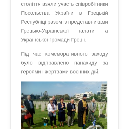
століття взяли участь співробітники
Посольства України в Грецькій
Республіці разом із представниками
Грецько-Української палати та
Української громади Греції.
Під час комеморативного заходу
було відправлено панахиду за
героями і жертвами воєнних дій.