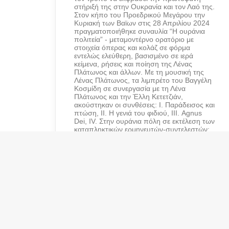
στήριξή της στην Ουκρανία και τον Λαό της.
Στον κήπο του Προεδρικού Μεγάρου την
Κυριακή των Βαϊων στις 28 Απριλίου 2024
πραγματοποιήθηκε συναυλία “Η ουράνια
πολιτεία” - μεταμοντέρνο ορατόριο με
στοιχεία όπερας και κολάζ σε φόρμα
εντελώς ελεύθερη, βασισμένο σε ιερά
κείμενα, ρήσεις και ποίηση της Λένας
Πλάτωνος και άλλων. Με τη μουσική της
Λένας Πλάτωνος, τα λιμπρέτο του Βαγγέλη
Κοσμίδη σε συνεργασία με τη Λένα
Πλάτωνος και την Έλλη Κετετζιάν,
ακούστηκαν οι συνθέσεις: Ι. Παράδεισος και
πτώση, ΙΙ. Η γενιά του φιδιού, ΙΙΙ. Agnus
Dei, IV. Στην ουράνια πόλη σε εκτέλεση των
καταπληκτικών ερμηνευτών-συντελεστών:
των σολίστ Μυρτώ Μποκολίνη, Νικόλα
Καραγκιαούρη, καθώς και της Παιδικής
Χορωδίας της Εθνικής Λυρικής Σκηνής, της
Έλλης Κετετζιάν στο τσέλο και κρουστά και
σε συνεργασία με το Ουκρανικό Σχολείο
της Αθήνας. Στην παράσταση έλαβαν μέρος
μαθητές & μαθήτριες του Ουκρανικού
Σχολείου “Μπερεγίνια” (υπεύθυνη: Koziy
Oksana): Ioanna Calugareanu, Dariia
Fedorova, Tatiana Hotskyy, Tereza
Kaluzhyna, Vasilysa Kozlova, Eleni
Papachristou, Tymofii Totskyi, Nika