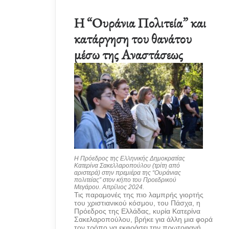
Η “Ουράνια Πολιτεία” και
κατάργηση του θανάτου
μέσω της Αναστάσεως
Η Πρόεδρος της Ελληνικής Δημοκρατίας
Κατερίνα Σακελλαροπούλου (τρίτη από
αριστερά) στην πρεμιέρα της “Ουράνιας
πολιτείας” στον κήπο του Προεδρικού
Μεγάρου. Απρίλιος 2024.
Τις παραμονές της πιο λαμπρής γιορτής
του χριστιανικού κόσμου, του Πάσχα, η
Πρόεδρος της Ελλάδας, κυρία Κατερίνα
Σακελαροπούλου, βρήκε για άλλη μια φορά
τον τρόπο να εκφράσει την πρωτοφανή