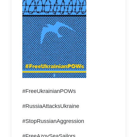
#FreeUkrainianPOWs
#RussiaAttacksUkraine
#StopRussianAggression
#FreeAzovSeaSailors