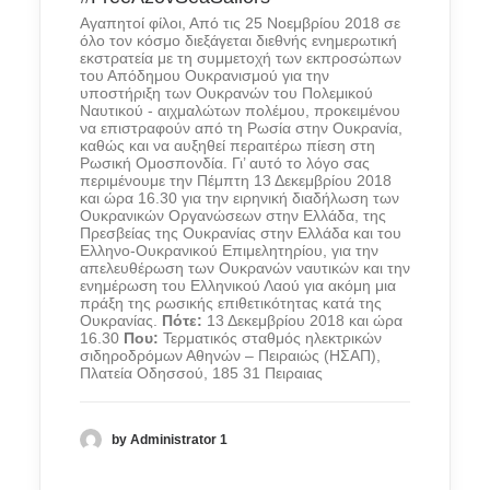
Αγαπητοί φίλοι, Από τις 25 Νοεμβρίου 2018 σε
όλο τον κόσμο διεξάγεται διεθνής ενημερωτική
εκστρατεία με τη συμμετοχή των εκπροσώπων
του Απόδημου Ουκρανισμού για την
υποστήριξη των Ουκρανών του Πολεμικού
Ναυτικού - αιχμαλώτων πολέμου, προκειμένου
να επιστραφούν από τη Ρωσία στην Ουκρανία,
καθώς και να αυξηθεί περαιτέρω πίεση στη
Ρωσική Ομοσπονδία. Γι’ αυτό το λόγο σας
περιμένουμε την Πέμπτη 13 Δεκεμβρίου 2018
και ώρα 16.30 για την ειρηνική διαδήλωση των
Ουκρανικών Οργανώσεων στην Ελλάδα, της
Πρεσβείας της Ουκρανίας στην Ελλάδα και του
Ελληνο-Ουκρανικού Επιμελητηρίου, για την
απελευθέρωση των Ουκρανών ναυτικών και την
ενημέρωση του Ελληνικού Λαού για ακόμη μια
πράξη της ρωσικής επιθετικότητας κατά της
Ουκρανίας.
Πότε:
13 Δεκεμβρίου 2018 και ώρα
16.30
Που:
Τερματικός σταθμός ηλεκτρικών
σιδηροδρόμων Αθηνών – Πειραιώς (ΗΣΑΠ),
Πλατεία Οδησσού, 185 31 Πειραιας
by Administrator 1