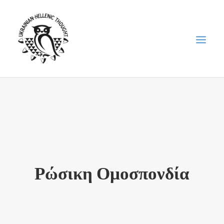
НОВИНИ
НЕДІЛЬНА ШКОЛА
ГОЛОДОМОР
ФОРУМ УКРАЇНСЬКОЇ ДІАСПОРИ В ГРЕЦІЇ
Ρώσικη Ομοσπονδία
ПРО НАС
“ВІСНИК”/”ΑΓΓΕΛΙΑΦΌΡΟΣ”
SEARCH