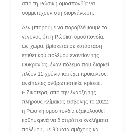
από τη Ρ
ώσικη ομοσπονδία
να
συμμετέχουν στη διοργάνωση.
Δεν μπορ
ούμε
να παραβλέψ
ουμε
το
γεγονός ότι η Ρ
ώσικη ομοσπονδία
,
ως χώρα, βρίσκεται σε κατάσταση
επιθετικού πολέμου εναντίον της
Ουκρανίας, έναν πόλεμο που διαρκεί
πλέον 11 χρόνια και έχει προκαλέσει
ανείπωτες ανθρωπιστικές κρίσεις.
Ειδικότερα, από την έναρξη της
πλήρους κλίμακας
εισβολής το 2022,
η Ρ
ώσικη ομοσπονδία
εξακολουθεί
καθημερινά να διαπράττει εγκλήματα
πολέμου, με θύματα αμάχους και