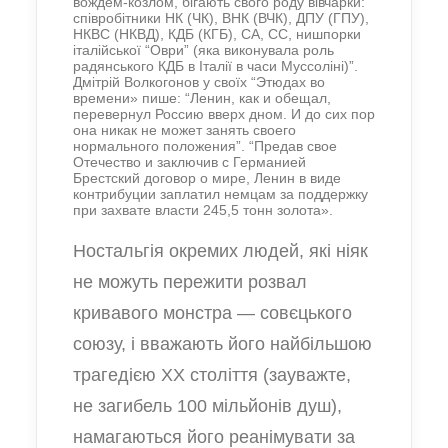
вождем-козлом, бігають свого роду вівчарки:
співробітники
НК (
ЧК
)
,
ВНК (
ВЧК
)
,
Д
ПУ
(ГПУ)
,
НКВС (
НКВД
)
, КДБ
(КГБ)
, СА, СС, нишпорки
італійської “Оври” (яка виконувала роль
радянського КДБ в Італії в часи Муссоліні)”.
Дмітрій Волкогонов у своїх “
Этюдах во
времени»
пише: “Ленин, как и обещал,
перевернул Россию вверх дном. И до сих пор
она никак не может занять своего
нормального положения”.
“Предав свое
Отечество и заключив с Германией
Брестский договор
о мире, Ленин в виде
контрибуции заплатил немцам за поддержку
при захвате власти 245,5 тонн золота».
Ностальгія окремих людей, які ніяк
не можуть пережити розвал
кривавого монстра — совєцького
союзу, і вважають його найбільшою
трагедією ХХ століття (зауважте,
не загибель 100 мільйонів душ),
намагаються його реанімувати за