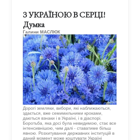
З УКРАЇНОЮ В СЕРЦІ!
Думка
Галини МАСЛЮК
Дорогі земляки, вибори, які наближаються,
здається, вже семимильними кроками,
даються взнаки і в Україні, і в діаспорі.
Боротьба, яка досі була невидимою,
стає все
інтенсивніш
ою, чим далі -
ставатиме більш
явною. Розхитування державних інституцій в
даний момент може коштувати Україні