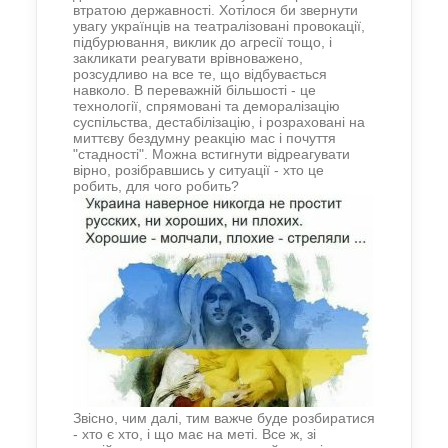
втрат
ою
державності. Хотілося би звернути
увагу українців на театралізовані провокації,
підбурювання, виклик до агресії тощо, і
закликати реагувати врівноважено,
розсудливо на все те, що відбувається
навколо. В переважній більшості - це
технології, спрямовані та
деморалізацію
суспільства,
дестабілізацію, і розраховані на
миттєву бездумну реакцію мас і почуття
"стадності". Можна встигнути відреагувати
вірно, розібравшись у ситуації
-
хто це
робить, для чого робить?
Звісно, чим далі, тим важче буде розбиратися
- хто є хто, і що має на меті. Все ж, зі