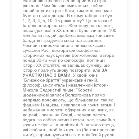
спокійною головою легше прийняти вірне
рішення.
Чим більше смикається той чи
інший політик в різні боки, тим меншою має
бути до нього довіра. В якому таборі він був
1, 2, 3, 4, 5, 10, 15 років тому? Це показово!
Історія повторюється. Жовтневу революцію,
внаслідок якої в ХХ столітті було знищено 100
мільйонів людей, зробила жменька кривавих
бандитів і зрадників своєї Батьківщини.
Чесний і глибокий аналіз нинішніх часів і
сучасної Росії доктора філософських і
історичних наук Дмітрія Волкогонова, автора
понад 30-ти книг по філософії, політиці і
історії ХХ століття, не залишає сумніву, що
історію прагнуть знову повторити, але
ЗА
УЧАСТЮ НАС З ВАМИ
. У своїй книзі
"Близнюки-браття" український геній,
філософ, мислитель і незалежний історик
Микола Сядристий пише: "Короткі
щоденникові записи Волкогонова
прямо і
непрямо пояснюють, що більшовизм, так як
фашизм і нацизм, з’явилися на
ґрунті
втоми і
небажання мислити обдурених мас, яких, як
до речі, і овець на Сході, - завжди пасуть і
водять за собою активні козли, але, звичайно,
козли не гірські, а політичні.
А навколо овець,
які люблять, щоб їх хтось вів (бо так простіше
жити), спрямовуючи зі всіх сторін їхній рух за