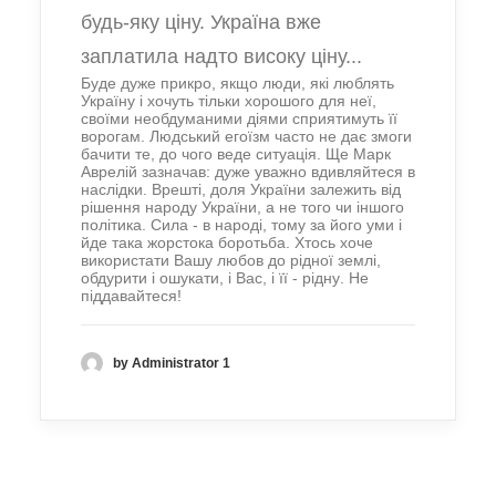
будь-яку ціну. Україна вже
заплатила надто високу ціну...
Буде дуже прикро, якщо люди, які люблять
Україну і хочуть тільки хорошого для неї,
своїми необдуманими діями сприятимуть її
ворогам.
Людський егоїзм часто не дає змоги
бачити те, до чого веде ситуація. Ще Марк
Аврелій зазначав: дуже уважно вдивляйтеся в
наслідки.
Врешті, доля України залежить від
рішення народу України, а не того чи іншого
політика. Сила - в народі, тому за його уми і
йде така жорстока боротьба. Хтось хоче
використати Вашу любов до рідної землі,
обдурити і ошукати,
і Вас, і її - рідну
. Не
піддавайтеся!
by Administrator 1