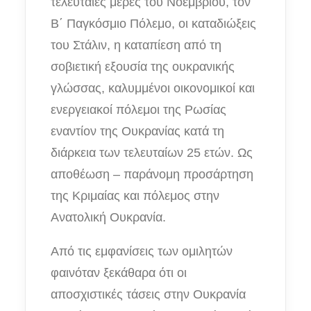
τελευταίες μέρες του Νοεμβρίου, τον
Β΄ Παγκόσμιο Πόλεμο, οι καταδιώξεις
του Στάλιν, η καταπίεση από τη
σοβιετική εξουσία της ουκρανικής
γλώσσας, καλυμμένοι οικονομικοί και
ενεργειακοί πόλεμοι της Ρωσίας
εναντίον της Ουκρανίας κατά τη
διάρκεια των τελευταίων 25 ετών. Ως
αποθέωση – παράνομη προσάρτηση
της Κριμαίας και πόλεμος στην
Ανατολική Ουκρανία.
Από τις εμφανίσεις των ομιλητών
φαινόταν ξεκάθαρα ότι οι
αποσχιστικές τάσεις στην Ουκρανία