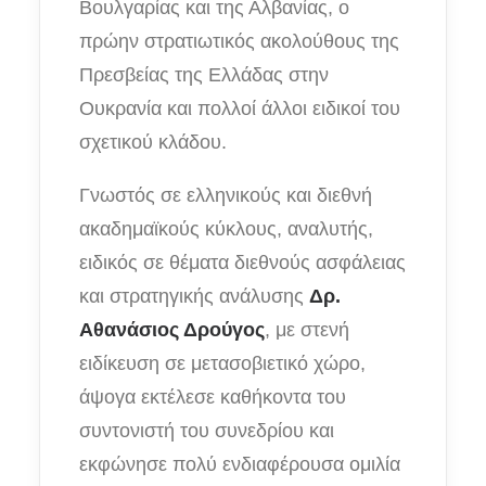
Βουλγαρίας και της Αλβανίας, ο
πρώην στρατιωτικός ακολούθους της
Πρεσβείας της Ελλάδας στην
Ουκρανία και πολλοί άλλοι ειδικοί του
σχετικού κλάδου.
Γνωστός σε ελληνικούς και διεθνή
ακαδημαϊκούς κύκλους, αναλυτής,
ειδικός σε θέματα διεθνούς ασφάλειας
και στρατηγικής ανάλυσης
Δρ.
Αθανάσιος Δρούγος
, με στενή
ειδίκευση σε μετασοβιετικό χώρο,
άψογα εκτέλεσε καθήκοντα του
συντονιστή του συνεδρίου και
εκφώνησε πολύ ενδιαφέρουσα ομιλία