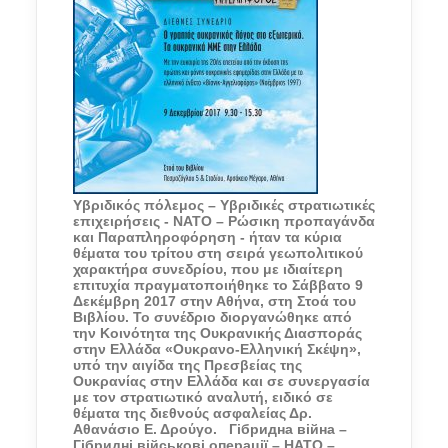
Υβριδικός πόλεμος – Υβριδικές στρατιωτικές
επιχειρήσεις - ΝΑΤΟ – Ρώσικη προπαγάνδα
και Παραπληροφόρηση - ήταν τα κύρια
θέματα του τρίτου στη σειρά γεωπολιτικού
χαρακτήρα συνεδρίου, που με ιδιαίτερη
επιτυχία πραγματοποιήθηκε το Σάββατο 9
Δεκέμβρη 2017 στην Αθήνα, στη Στοά του
Βιβλίου. Το συνέδριο διοργανώθηκε από
την Κοινότητα της Ουκρανικής Διασποράς
στην Ελλάδα «Ουκρανο-Ελληνική Σκέψη»,
υπό την αιγίδα της Πρεσβείας της
Ουκρανίας στην Ελλάδα και σε συνεργασία
με τον στρατιωτικό αναλυτή, ειδικό σε
θέματα της διεθνούς ασφαλείας Δρ.
Αθανάσιο Ε. Δρούγο.
Гібридна війна –
Гібридні військові операції – НАТО –