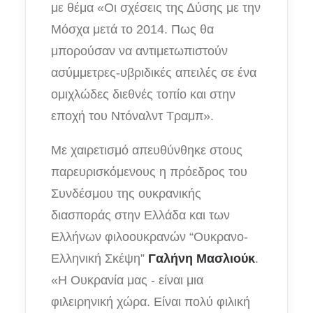
με θέμα «Oι σχέσεις της Δύσης με την
Μόσχα μετά το 2014. Πως θα
μπορούσαν να αντιμετωπιστούν
ασύμμετρες-υβριδικές απειλές σε ένα
ομιχλώδες διεθνές τοπίο και στην
εποχή του Ντόναλντ Τραμπ».
Με χαιρετισμό απευθύνθηκε στους
παρευρισκόμενους η πρόεδρος του
Συνδέσμου της ουκρανικής
διασποράς στην Ελλάδα και των
Ελλήνων φιλοουκρανών “Ουκρανο-
Ελληνική Σκέψη”
Γαλήνη Μασλιούκ
.
«Η Ουκρανία μας - είναι μια
φιλειρηνική χώρα. Είναι πολύ φιλική