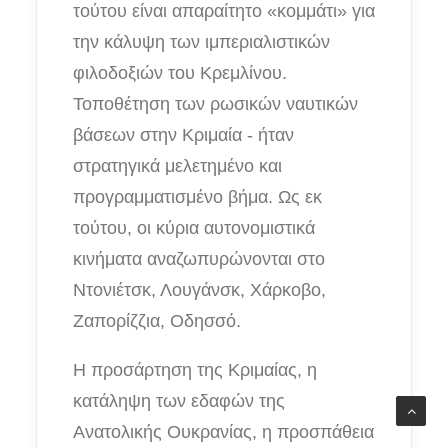
τούτου είναι απαραίτητο «κομμάτι» για
την κάλυψη των ιμπεριαλιστικών
φιλοδοξιών του Κρεμλίνου.
Τοποθέτηση των ρωσικών ναυτικών
βάσεων στην Κριμαία - ήταν
στρατηγικά μελετημένο και
προγραμματισμένο βήμα. Ως εκ
τούτου, οι κύρια αυτονομιστικά
κινήματα αναζωπυρώνονται στο
Ντονιέτσκ, Λουγάνσκ, Χάρκοβο,
Ζαπορίζζια, Οδησσό.
Η προσάρτηση της Κριμαίας, η
κατάληψη των εδαφών της
Ανατολικής Ουκρανίας, η προσπάθεια