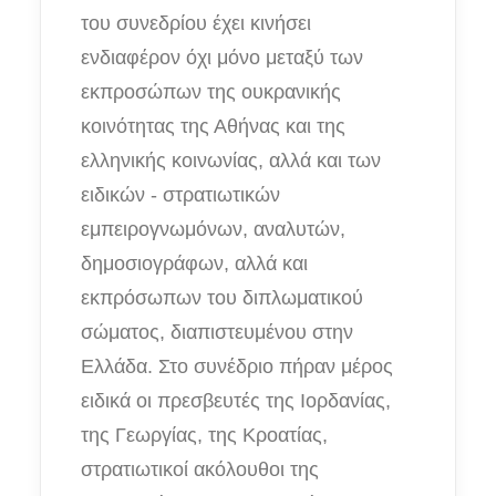
του συνεδρίου έχει κινήσει
ενδιαφέρον όχι μόνο μεταξύ των
εκπροσώπων της ουκρανικής
κοινότητας της Αθήνας και της
ελληνικής κοινωνίας, αλλά και των
ειδικών - στρατιωτικών
εμπειρογνωμόνων, αναλυτών,
δημοσιογράφων, αλλά και
εκπρόσωπων του διπλωματικού
σώματος, διαπιστευμένου στην
Ελλάδα. Στο συνέδριο πήραν μέρος
ειδικά οι πρεσβευτές της Ιορδανίας,
της Γεωργίας, της Κροατίας,
στρατιωτικοί ακόλουθοι της