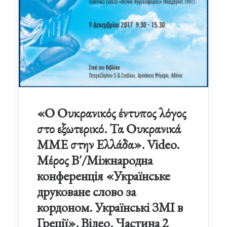
«Ο Ουκρανικός έντυπος λόγος
στο εξωτερικό. Τα Ουκρανικά
ΜΜΕ στην Ελλάδα». Video.
Μέρος B΄/Міжнародна
конференція «Українське
друковане слово за
кордоном. Українські ЗМІ в
Греції». Відео. Частина 2