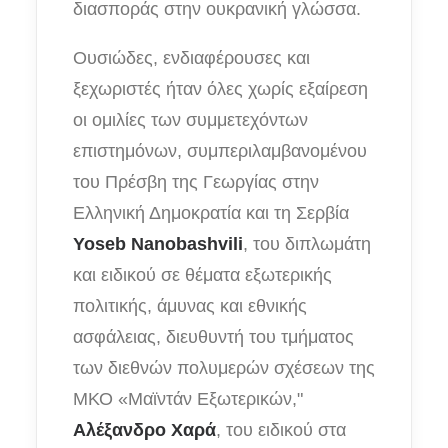
διασποράς στην ουκρανική γλώσσα.
Ουσιώδες, ενδιαφέρουσες και
ξεχωριστές ήταν όλες χωρίς εξαίρεση
οι ομιλίες των συμμετεχόντων
επιστημόνων, συμπεριλαμβανομένου
του Πρέσβη της Γεωργίας στην
Ελληνική Δημοκρατία και τη Σερβία
Yoseb Nanobashvili
, του διπλωμάτη
και ειδικού σε θέματα εξωτερικής
πολιτικής, άμυνας και εθνικής
ασφάλειας, διευθυντή του τμήματος
των διεθνών πολυμερών σχέσεων της
ΜΚΟ «Μαϊντάν Εξωτερικών,"
Αλέξανδρο Χαρά
, του ειδικού στα