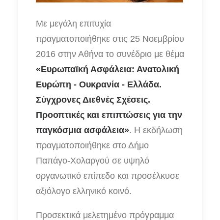
Με μεγάλη επιτυχία
πραγματοποιήθηκε στις 25 Νοεμβρίου
2016 στην Αθήνα το συνέδριο με θέμα
«Ευρωπαϊκή Ασφάλεια: Ανατολική
Ευρώπη - Ουκρανία - Ελλάδα.
Σύγχρονες Διεθνές Σχέσεις.
Προοπτικές και επιπτώσεις για την
παγκόσμια ασφάλεια»
. Η εκδήλωση
πραγματοποιήθηκε στο Δήμο
Παπάγο-Χολαργού σε υψηλό
οργανωτικό επίπεδο και προσέλκυσε
αξιόλογο ελληνικό κοινό.
Προσεκτικά μελετημένο πρόγραμμα