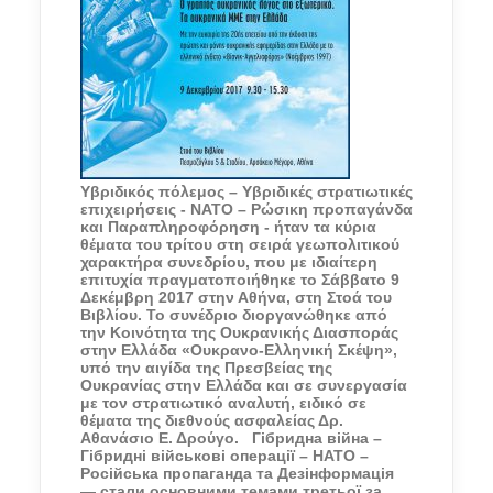
Υβριδικός πόλεμος – Υβριδικές στρατιωτικές
επιχειρήσεις - ΝΑΤΟ – Ρώσικη προπαγάνδα
και Παραπληροφόρηση - ήταν τα κύρια
θέματα του τρίτου στη σειρά γεωπολιτικού
χαρακτήρα συνεδρίου, που με ιδιαίτερη
επιτυχία πραγματοποιήθηκε το Σάββατο 9
Δεκέμβρη 2017 στην Αθήνα, στη Στοά του
Βιβλίου. Το συνέδριο διοργανώθηκε από
την Κοινότητα της Ουκρανικής Διασποράς
στην Ελλάδα «Ουκρανο-Ελληνική Σκέψη»,
υπό την αιγίδα της Πρεσβείας της
Ουκρανίας στην Ελλάδα και σε συνεργασία
με τον στρατιωτικό αναλυτή, ειδικό σε
θέματα της διεθνούς ασφαλείας Δρ.
Αθανάσιο Ε. Δρούγο.
Гібридна війна –
Гібридні військові операції – НАТО –
Російська пропаганда та Дезінформація
— стали основними темами третьої за