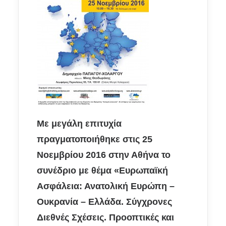
Με μεγάλη επιτυχία
πραγματοποιήθηκε στις 25
Νοεμβρίου 2016 στην Αθήνα το
συνέδριο με θέμα «Ευρωπαϊκή
Ασφάλεια: Ανατολική Ευρώπη –
Ουκρανία – Ελλάδα. Σύγχρονες
Διεθνές Σχέσεις. Προοπτικές και