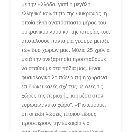
με την Ελλάδα, γιατί η μεγάλη
ελληνική κοινότητα της Ουκρανίας, η
οποία είναι αναπόσπαστο μέρος του
ουκρανικού λαού και της ιστορίας του,
αποτελούσε πάντα μια γέφυρα μεταξύ
των δύο χωρών μας. Μόλις 25 χρόνια
μετά την ανεξαρτησία προσπαθούμε
να σταθούμε στα πόδια μας. Είναι
φυσιολογικό λοιπών αυτή η χώρα να
επιδιώκει καλές σχέσεις με όλες τις
χώρες της περιοχής, και μέσα στον
ευρωατλαντικό χώρο". «Πιστεύουμε,
ότι οι εκδηλώσεις τέτοιου είδους
προσφέρουν την ευκαιρία για