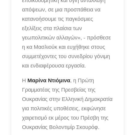
εποικοδομητική και υγιή ανταλλαγή
απόψεων, σε μια προσπάθεια να
κατανοήσουμε τις παγκόσμιες
εξελίξεις στα πλαίσια των
γεωπολιτικών αλλαγών», - πρόσθεσε
η κα Μασλιούκ και ευχήθηκε στους
συμμετέχοντες του συνεδρίου γόνιμη
και ενδιαφέρουσα εργασία.
Η
Μαρίνα Ντιόμινα
, η Πρώτη
Γραμματέας της Πρεσβείας της
Ουκρανίας στην Ελληνική Δημοκρατία
για πολιτικές υποθέσεις, εκφώνησε
χαιρετισμό εκ μέρος του Πρέσβη της
Ουκρανίας Βολοντιμίρ Σκουρόφ.