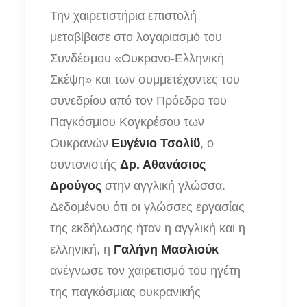
Την χαιρετιστήρια επιστολή
μεταβίβασε στο λογαριασμό του
Συνδέσμου «Ουκρανο-Ελληνική
Σκέψη» και των συμμετέχοντες του
συνεδρίου από τον Πρόεδρο του
Παγκόσμιου Κογκρέσου των
Ουκρανών
Ευγένιο Τσολίϋ
, ο
συντονιστής
Δρ. Αθανάσιος
Δρούγος
στην αγγλική γλώσσα.
Δεδομένου ότι οι γλώσσες εργασίας
της εκδήλωσης ήταν η αγγλική και η
ελληνική, η
Γαλήνη Μασλιούκ
ανέγνωσε τον χαιρετισμό του ηγέτη
της παγκόσμιας ουκρανικής