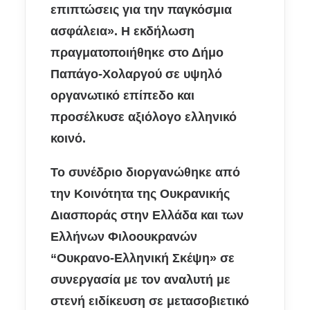
επιπτώσεις για την παγκόσμια
ασφάλεια». Η εκδήλωση
πραγματοποιήθηκε στο Δήμο
Παπάγο-Χολαργού σε υψηλό
οργανωτικό επίπεδο και
προσέλκυσε αξιόλογο ελληνικό
κοινό.
Το συνέδριο διοργανώθηκε από
την Κοινότητα της
Ο
υκρανικής
Δ
ιασποράς στην Ελλάδα και των
Ελλήνων
Φ
ιλοουκρανών
“Ουκρανο-Ελληνική Σκέψη»
σε
συνεργασία με τον αναλυτή με
στενή ειδίκευση σε μετασοβιετικό