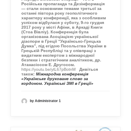
Російська пропаганда та Дезінформація
— стали основними темами третьої за
останні півтора року геополітичного
характеру конференції, яка з особливим
успіхом відбулася у суботу, 9-го грудня
2017 року у місті Афіни, в Аркаді Книги
(Стоа Вівліу). Конференція була
організована Асоціацією української
діаспори в Греції “Українсько-Грецька
Думка”, під егідою Посольства України в
Грецькій Республіці та у співпраці з
видатним експертом з міжнародної
безпеки і стратегічним аналітиком,
др.
Атанасіосом Е. Другосом.
https://youtu.be/ytL67pBotnM
Дивіться
також:
Міжнародна конференція
«Українське друковане слово за
кордоном. Українські ЗМІ в Греції»
by Administrator 1