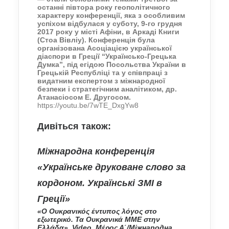
останні півтора року геополітичного
характеру конференції, яка з особливим
успіхом відбулася у суботу, 9-го грудня
2017 року у місті Афіни, в Аркаді Книги
(Стоа Вівліу). Конференція була
організована Асоціацією української
діаспори в Греції “Українсько-Грецька
Думка”, під егідою Посольства України в
Грецькій Республіці та у співпраці з
видатним експертом з міжнародної
безпеки і стратегічним аналітиком,
др.
Атанасіосом Е. Другосом.
https://youtu.be/7wTE_DxgYw8
Дивіться також:
Міжнародна конференція
«Українське друковане слово за
кордоном. Українські ЗМІ в
Греції»
«Ο Ουκρανικός έντυπος λόγος στο
εξωτερικό. Τα Ουκρανικά ΜΜΕ στην
Ελλάδα». Video. Μέρος Α΄/Міжнародна