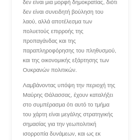
δεν είναι μια μορφή δημοκρατίας, διότι
δεν είναι συνειδητή βούληση του
λαού, αλλά αποτέλεσμα των
πολυετούς επιρροής της
προπαγάνδας και της
παραπληροφόρησης του πληθυσμού,
και της οικονομικής εξάρτησης των
Ουκρανών πολιτικών.
Λαμβάνοντας υπόψη την περιοχή της
Μαύρης Θάλασσας, έχουν καταλήξει
στο συμπέρασμα ότι αυτό το τμήμα
του χάρτη είναι μεγάλης στρατηγικής
σημασίας για την γεωπολιτική
ισορροπία δυνάμεων, και ως εκ