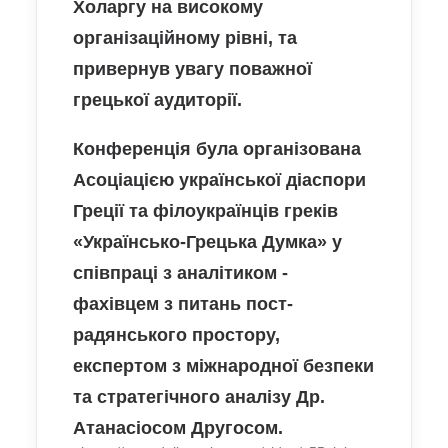
Холаргу на високому
організаційному рівні, та
привернув увагу поважної
грецької аудиторії.
Конференція була організована
Асоціацією української діаспори
Греції та філоукраїнців греків
«Українсько-Грецька Думка»
у
співпраці з
аналітик
ом -
фахів
цем
з питань пост-
радянського простору,
експерт
ом
з міжнародної безпеки
та стратегічного аналізу Др.
Атанасіос
ом
Другос
ом.