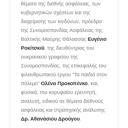
θέματα της διεθνής ασφάλειας, των
κυβερνητικών σχέσεων και της
διαχείρισης των κινδύνων, πρόεδρο
της Συνομοσπονδίας Ασφάλειας της
Βαλτικής-Μαύρης Θάλασσας
Ευγένιο
Ροκίτσκιϋ
, της διευθύντριας του
ουκρανικού γραφείου της
Συνομοσπονδίας, της επικεφαλής του
φιλανθρωπικού έργου "Τα παιδιά στον
πόλεμο"
Ολένα Προκοπένκο
, και,
φυσικά, του κορυφαίου ερευνητή,
αναλυτή, ειδικού σε θέματα διεθνούς
ασφάλειας και στρατηγικής ανάλυσης
Δρ. Αθανάσιου Δρούγου
.