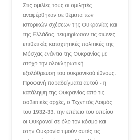
Στις ομιλίες τους οι ομιλητές
αναφέρθηκαν σε θέματα των
ιστορικών σχέσεων της Ουκρανίας και
της Ελλάδας, τεκμηρίωσαν τις αιώνες
επιθετικές καταχτητικές πολιτικές της
Μόσχας ενάντια της Ουκρανίας με
στόχο την ολοκληρωτική
εξολόθρευση του ουκρανικού έθνους.
Προφανή παραδείγματα αυτού - η
κατάληψη της Ουκρανίας από τις
σοβιετικές αρχές, ο Τεχνητός Λοιμός
του 1932-33, την επέτειο του οποίου
οι Ουκρανοί σε όλο τον κόσμο και
στην Ουκρανία τιμούν αυτές τις