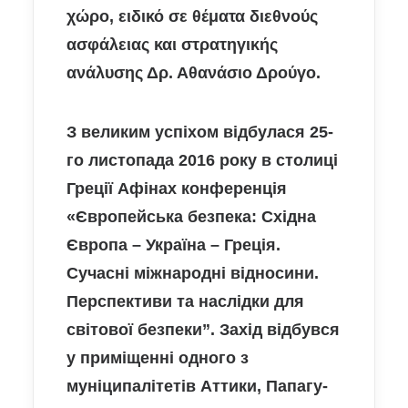
χώρο, ειδικό σε θέματα διεθνούς
ασφάλειας και στρατηγικής
ανάλυσης Δρ. Αθανάσιο Δρούγο.
З великим успіхом відбулася 25-
го листопада 2016 року в столиці
Греції Афінах конференція
«Європейська безпека: Східна
Європа – Україна – Греція.
Сучасні міжнародні відносини.
Перспективи та наслідки для
світової безпеки”. Захід відбувся
у приміщенні одного з
муніципалітетів Аттики, Папагу-