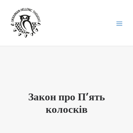
НОВИНИ
НЕДІЛЬНА ШКОЛА
ГОЛОДОМОР
ФОРУМ УКРАЇНСЬКОЇ ДІАСПОРИ В ГРЕЦІЇ
Закон про П’ять
ПРО НАС
колосків
“ВІСНИК”/”ΑΓΓΕΛΙΑΦΌΡΟΣ”
SEARCH