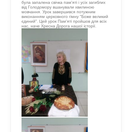
була запалена свічка пам'яті і усіх загиблих
від Голодомору вшанували хвилиною
мовчання. Урок завершився потужним
виконанням церковного гімну "Боже великий
єдиний". Цей урок Пам'яті пройшов для всіх
нас, наче Хресна Дорога нашої історії.