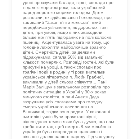
уроці прозвучали балади, вірші, спогади про
ті далекі жорстокі роки, коли український
народ жорстоко морили голодом. Дітям
розповіли, як здійснювався Голодомор, про
так званий "Закон п'яти колосків", який
передбачав ув'язнення, як доро
слих, так і
дітей, при умові, якщо в них знаходили
більше ніж п'ять підібраних на полі колосків
пшениці. Акцентувалась увага на тому, що
голодне лихоліття найболючіше вразило
дітей. Смертність дітей, за деякими
підрахунками, сягала 50% від загальної
кількості померлих. Розповіді гостей, які були
присутні на уроці, а також спогади про
трагічні події в родині у ті роки вчительки
української літератури п. Люби Грабної,
викликали у дітей сльози співчуття... Пані
Марія Заліщук в загальному розповіла про
політичну ситуацію в Україні у 30-х роках
минулого століття, а пані Анеля Дуда
зворушила усіх спогадами про голодну
смерть українського населення на
Вінниччині, звідки вона родом. У виконанні
вчителів і учнів були прочитані вірші,
відповідною темою яких була думка, що нам
треба жити так, щоб смерть 8-ми мільйонів
українців була виправдана щасливою і
вільною долею нашого народу. Під час уроку