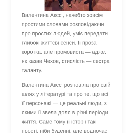
Валентина Акссі, начебто зовсім
простими словами розповідаючи
про простих людей, уміє передати
глибокі життєві сенси. Її проза
коротка, але промовиста — адже,
як казав Чехов, стислість — сестра
таланту.
Валентина Акссі розповіла про свій
шлях у літературі та про те, що всі
її персонажі — це реальні люди, з
якими її звела доля в різні періоди
життя. Саме тому її історії такі
прості, ніби буденні, але водночас