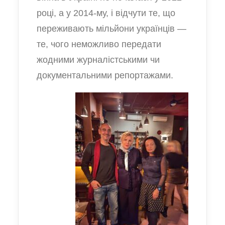
році, а у 2014-му, і відчути те, що
переживають мільйони українців —
те, чого неможливо передати
жодними журналістськими чи
документальними репортажами.