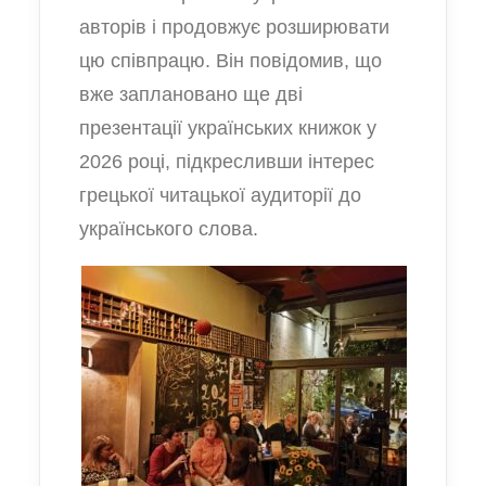
авторів і продовжує розширювати
цю співпрацю. Він повідомив, що
вже заплановано ще дві
презентації українських книжок у
2026 році, підкресливши інтерес
грецької читацької аудиторії до
українського слова.