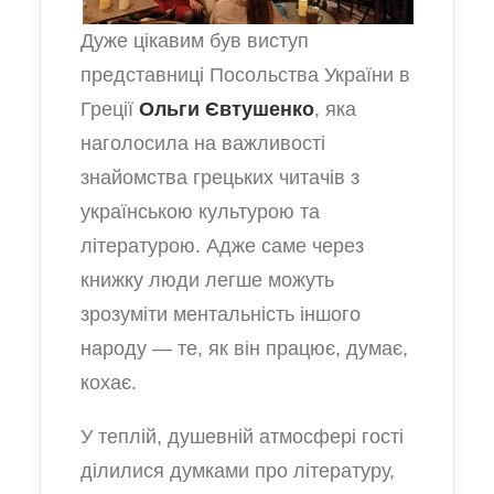
Дуже цікавим був виступ
представниці Посольства України в
Греції
Ольги Євтушенко
, яка
наголосила на важливості
знайомства грецьких читачів з
українською культурою та
літературою. Адже саме через
книжку люди легше можуть
зрозуміти ментальність іншого
народу — те, як він працює, думає,
кохає.
У теплій, душевній атмосфері гості
ділилися думками про літературу,