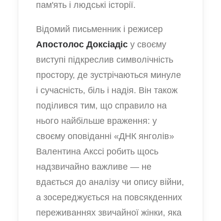
пам'ять і людські історії.
Відомий письменник і режисер
Апостолос Доксіадіс
у своєму
виступі підкреслив символічність
простору, де зустрічаються минуле
і сучасність, біль і надія. Він також
поділився тим, що справило на
нього найбільше враження: у
своєму оповіданні «ДНК янголів»
Валентина Акссі робить щось
надзвичайно важливе — не
вдається до аналізу чи опису війни,
а зосереджується на повсякденних
переживаннях звичайної жінки, яка