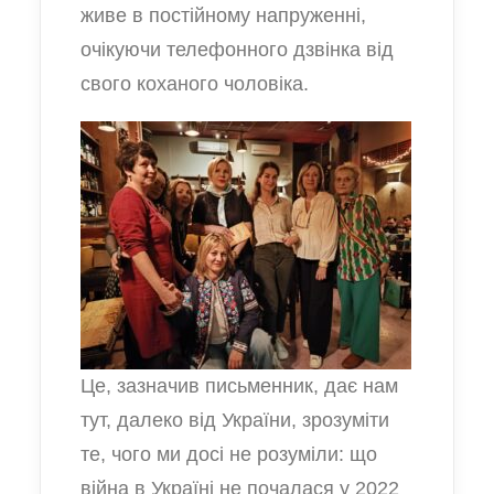
живе в постійному напруженні,
очікуючи телефонного дзвінка від
свого коханого чоловіка.
Це, зазначив письменник, дає нам
тут, далеко від України, зрозуміти
те, чого ми досі не розуміли: що
війна в Україні не почалася у 2022