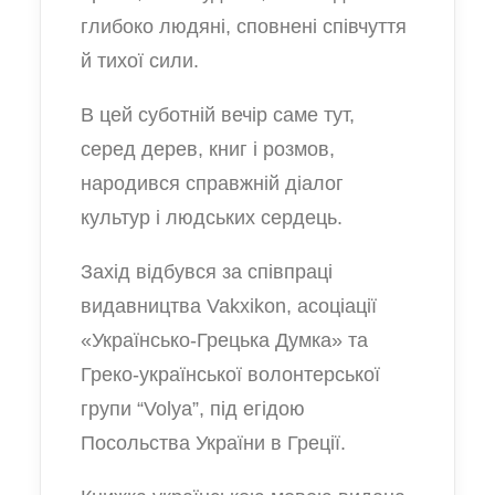
глибоко людяні, сповнені співчуття
й тихої сили.
В цей суботній вечір саме тут,
серед дерев, книг і розмов,
народився справжній діалог
культур і людських сердець.
Захід відбувся за співпраці
видавництва Vakxikon, асоціації
«Українсько-Грецька Думка» та
Греко-української волонтерської
групи “Volya”, під егідою
Посольства України в Греції.