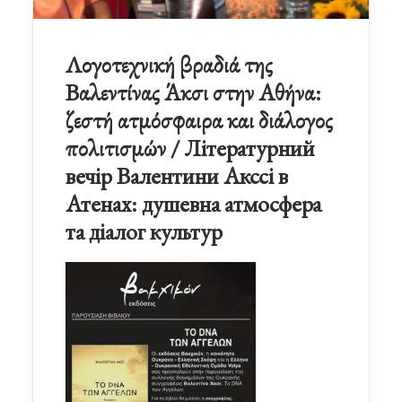
Λογοτεχνική βραδιά της
Βαλεντίνας Άκσι στην Αθήνα:
ζεστή ατμόσφαιρα και διάλογος
πολιτισμών / Літературний
вечір Валентини Акссі в
Атенах: душевна атмосфера
та діалог культур