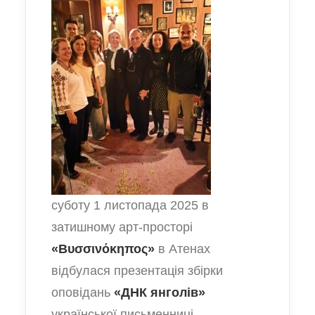
суботу 1 листопада 2025 в
затишному арт-просторі
«Βυσσινόκηπος»
в Атенах
відбулася презентація збірки
оповідань
«ДНК янголів»
української письменниці