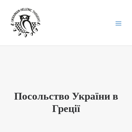
НОВИНИ
НЕДІЛЬНА ШКОЛА
ГОЛОДОМОР
ФОРУМ УКРАЇНСЬКОЇ ДІАСПОРИ В ГРЕЦІЇ
Посольство України в
ПРО НАС
Греції
“ВІСНИК”/”ΑΓΓΕΛΙΑΦΌΡΟΣ”
SEARCH