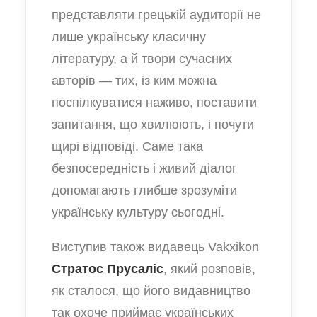
представляти грецькій аудиторії не
лише українську класичну
літературу, а й твори сучасних
авторів — тих, із ким можна
поспілкуватися наживо, поставити
запитання, що хвилюють, і почути
щирі відповіді. Саме така
безпосередність і живий діалог
допомагають глибше зрозуміти
українську культуру сьогодні.
Виступив також видавець Vakxikon
Стратос Прусаліс
, який розповів,
як сталося, що його видавництво
так охоче приймає українських