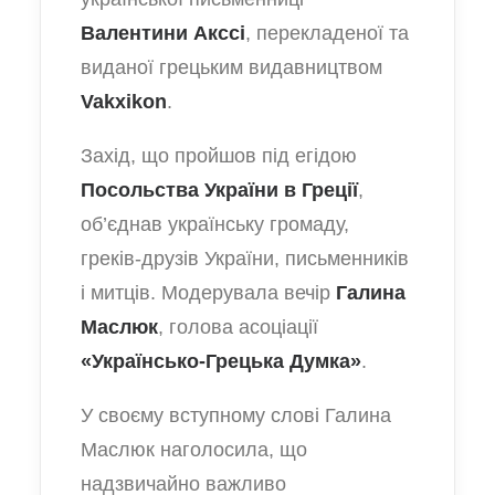
Валентини Акссі
, перекладеної та
виданої грецьким видавництвом
Vakxikon
.
Захід, що пройшов під егідою
Посольства України в Греції
,
об’єднав українську громаду,
греків-друзів України, письменників
і митців. Модерувала вечір
Галина
Маслюк
, голова асоціації
«Українсько-Грецька Думка»
.
У своєму вступному слові Галина
Маслюк наголосила, що
надзвичайно важливо