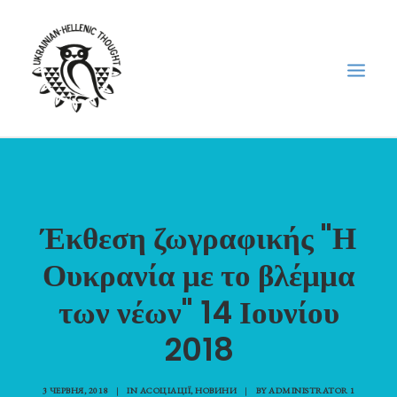
НОВИНИ
НЕДІЛЬНА ШКОЛА
Έκθεση ζωγραφικής "Η
ГОЛОДОМОР
Ουκρανία με το βλέμμα
ФОРУМ УКРАЇНСЬКОЇ ДІАСПОРИ В ГРЕЦІЇ
ПРО НАС
των νέων" 14 Ιουνίου
“ВІСНИК”/”ΑΓΓΕΛΙΑΦΌΡΟΣ”
2018
SEARCH
3 ЧЕРВНЯ, 2018
|
IN
АСОЦІАЦІЇ
,
НОВИНИ
|
BY
ADMINISTRATOR 1