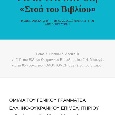
«Στοά του Βιβλίου»
15 ЛИСТОПАДА, 2018
|
IN
АСОЦІАЦІЇ
,
НОВИНИ
|
BY
ADMINISTRATOR 1
Home
Новини
Асоціації
Γ. Γ. του Ελληνο-Ουκρανικού Επιμελητηρίου Γ-Ν. Μπουγάς
για τα 85 χρόνια του ΓΟΛΟΝΤΟΜΟΡ στη «Στοά του Βιβλίου»
ΟΜΙΛΙΑ ΤΟΥ ΓΕΝΙΚΟΥ ΓΡΑΜΜΑΤΕΑ
ΕΛΛΗΝΟ-ΟΥΚΡΑΝΙΚΟΥ ΕΠΙΜΕΛΗΤΗΡΙΟΥ