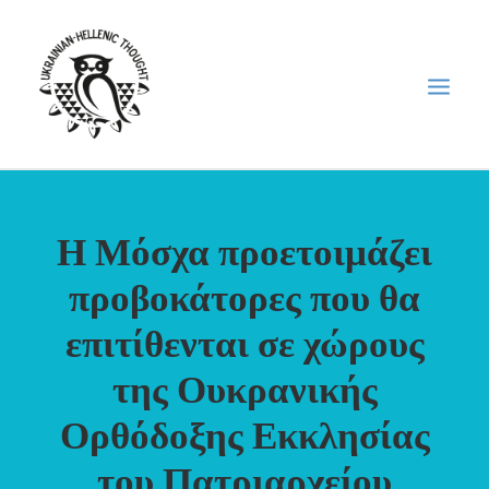
НОВИНИ
Η Μόσχα προετοιμάζει
НЕДІЛЬНА ШКОЛА
προβοκάτορες που θα
ГОЛОДОМОР
επιτίθενται σε χώρους
ФОРУМ УКРАЇНСЬКОЇ ДІАСПОРИ В ГРЕЦІЇ
ПРО НАС
της Ουκρανικής
“ВІСНИК”/”ΑΓΓΕΛΙΑΦΌΡΟΣ”
Ορθόδοξης Εκκλησίας
SEARCH
του Πατριαρχείου