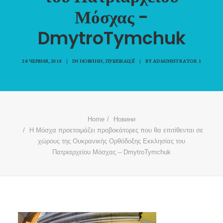
Μόσχας -
DmytroTymchuk
28 ЧЕРВНЯ, 2018
|
IN
НОВИНИ
,
ПУБЛІКАЦІЇ
|
BY
ADMINISTRATOR 1
Home
Новини
Η Μόσχα προετοιμάζει προβοκάτορες που θα επιτίθενται σε
χώρους της Ουκρανικής Ορθόδοξης Εκκλησίας του
Πατριαρχείου Μόσχας – DmytroTymchuk