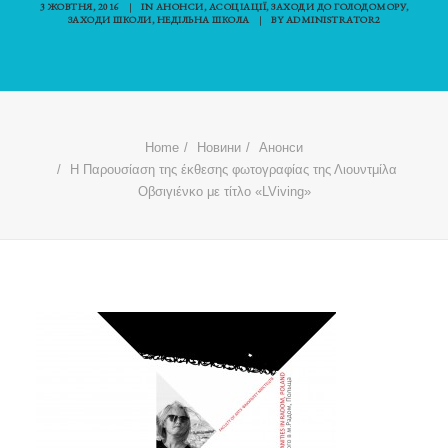
3 ЖОВТНЯ, 2016
|
IN
АНОНСИ
,
АСОЦІАЦІЇ
,
ЗАХОДИ ДО ГОЛОДОМОРУ
,
ЗАХОДИ ШКОЛИ
,
НЕДІЛЬНА ШКОЛА
|
BY
ADMINISTRATOR2
Home
Новини
Анонси
Η Παρουσίαση της έκθεσης φωτογραφίας της Λιουντμίλα
Οβσιγιένκο με τίτλο «LViving»