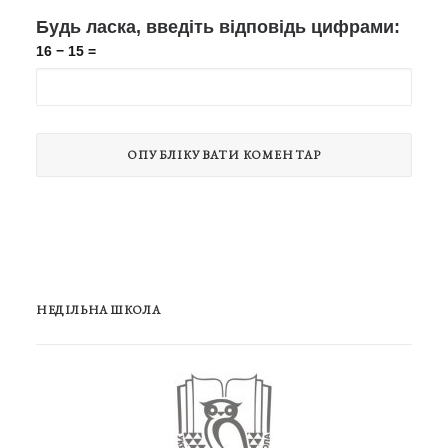
Будь ласка, введіть відповідь цифрами:
16 − 15 =
НЕДІЛЬНА ШКОЛА