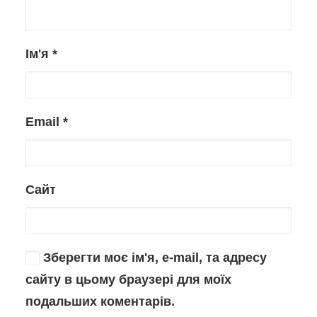
Ім'я
*
Email
*
Сайт
Зберегти моє ім'я, e-mail, та адресу
сайту в цьому браузері для моїх
подальших коментарів.