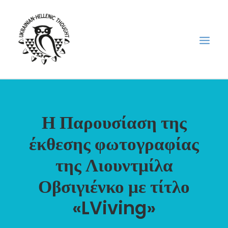
НОВИНИ
Η Παρουσίαση της
НЕДІЛЬНА ШКОЛА
έκθεσης φωτογραφίας
ГОЛОДОМОР
ФОРУМ УКРАЇНСЬКОЇ ДІАСПОРИ В ГРЕЦІЇ
της Λιουντμίλα
ПРО НАС
Οβσιγιένκο με τίτλο
“ВІСНИК”/”ΑΓΓΕΛΙΑΦΌΡΟΣ”
«LViving»
SEARCH