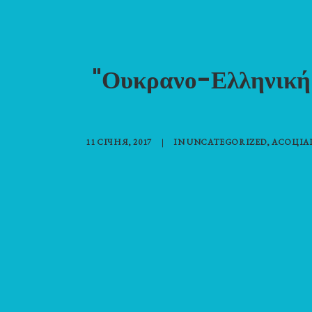
"Ουκρανο-Ελληνική 
11 СІЧНЯ, 2017
|
IN
UNCATEGORIZED
,
АСОЦІА