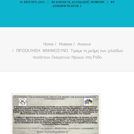
15 ЛЮТОГО, 2015
|
IN
АНОНСИ
,
АСОЦІАЦІЇ
,
НОВИНИ
|
BY
ADMINISTRATOR 1
Home
Новини
Анонси
ΠΡΟΣΚΛΗΣΗ. ΜΝΗΜΟΣΥΝΟ. Τιμάμε τη μνήμη των χιλιάδων
πεσόντων Ουκρανών Ηρώων στη Ρόδο