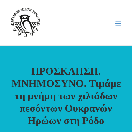
НОВИНИ
ΠΡΟΣΚΛΗΣΗ.
НЕДІЛЬНА ШКОЛА
ΜΝΗΜΟΣΥΝΟ. Τιμάμε
ГОЛОДОМОР
ФОРУМ УКРАЇНСЬКОЇ ДІАСПОРИ В ГРЕЦІЇ
τη μνήμη των χιλιάδων
ПРО НАС
πεσόντων Ουκρανών
“ВІСНИК”/”ΑΓΓΕΛΙΑΦΌΡΟΣ”
Ηρώων στη Ρόδο
SEARCH