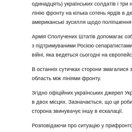
одинадцять) українських солдатів і три 
лінію фронту на кілька сотень ярдів в д
американські зусилля щодо поліпшення 
Армія Сполучених Штатів допомагає озбр
з підтримуваними Росією сепаратистами 
війні, яка ведеться сьогодні на європейсь
В останніх сутичках сторони змагалися з
область між лініями фронту.
Згідно офіційних українських джерел У
в двох місцях. Зазначається, що це роби
сторона звинувачує іншу в ескалації.
Розповідаючи про ситуацію у прифронто