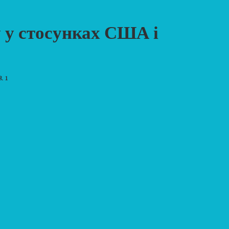
у у стосунках США і
 1