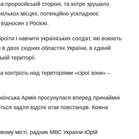
на проросійській стороні, та котре зрушило
екількох місцях, потенційно ускладнює
відносин з Росією.
оїти і навчити українських солдат, які воюють
в двох східних областях України, в єдиній
кій території.
а контроль над територіями «сірої зони» –
країнська Армія просунулася вперед принаймні
ться задля відсічі атак повстанців. Кожна
вому місті, радник МВС України Юрій