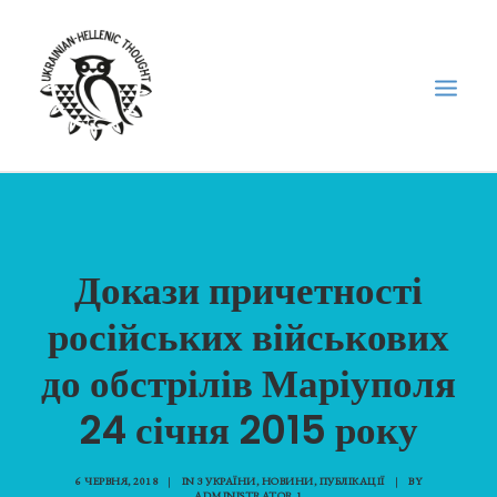
НОВИНИ
НЕДІЛЬНА ШКОЛА
Докази причетності
ГОЛОДОМОР
російських військових
ФОРУМ УКРАЇНСЬКОЇ ДІАСПОРИ В ГРЕЦІЇ
до обстрілів Маріуполя
ПРО НАС
“ВІСНИК”/”ΑΓΓΕΛΙΑΦΌΡΟΣ”
24 січня 2015 року
SEARCH
6 ЧЕРВНЯ, 2018
|
IN
З УКРАЇНИ
,
НОВИНИ
,
ПУБЛІКАЦІЇ
|
BY
ADMINISTRATOR 1