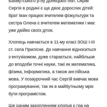
Бахмутського р-ну Донецької обл. Окрім
Сергія в родині є ще двоє дорослих дітей:
брат Іван працює вчителем фізкультури та
сестра Олена є вчителем математики і має
уже двійко своїх діток.
Хлопець навчається в 11-му класі ЗОШ I-III
ст. села Прилісне. До навчання відноситься
з ентузіазмом, дуже старається, найбільше
до вподоби точні науки, такі як математика,
фізика, інформатика, а також англійська
мова. У позаурочний час Сергій вивчає мови
програмування, так як в майбутньому мріє
бути програмістом.
Ще одним захопленням хлопця є гра на