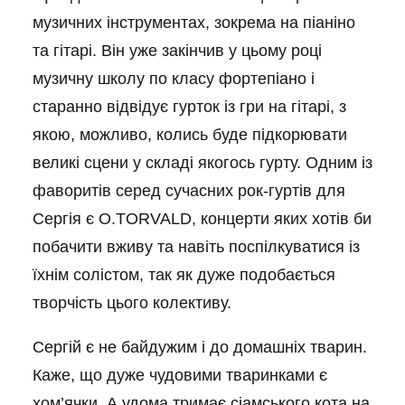
музичних інструментах, зокрема на піаніно
та гітарі. Він уже закінчив у цьому році
музичну школу по класу фортепіано і
старанно відвідує гурток із гри на гітарі, з
якою, можливо, колись буде підкорювати
великі сцени у складі якогось гурту. Одним із
фаворитів серед сучасних рок-гуртів для
Сергія є O.TORVALD, концерти яких хотів би
побачити вживу та навіть поспілкуватися із
їхнім солістом, так як дуже подобається
творчість цього колективу.
Сергій є не байдужим і до домашніх тварин.
Каже, що дуже чудовими тваринками є
хом’ячки. А удома тримає сіамського кота на