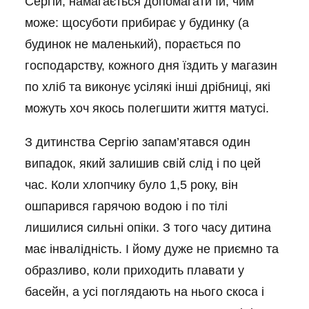
Сергій, намагається допомагати їй, чим
може: щосуботи прибирає у будинку (а
будинок не маленький), порається по
господарству, кожного дня їздить у магазин
по хліб та виконує усілякі інші дрібниці, які
можуть хоч якось полегшити життя матусі.
З дитинства Сергію запам’ятався один
випадок, який залишив свій слід і по цей
час. Коли хлопчику було 1,5 року, він
ошпарився гарячою водою і по тілі
лишилися сильні опіки. З того часу дитина
має інвалідність. І йому дуже не приємно та
образливо, коли приходить плавати у
басейн, а усі поглядають на нього скоса і