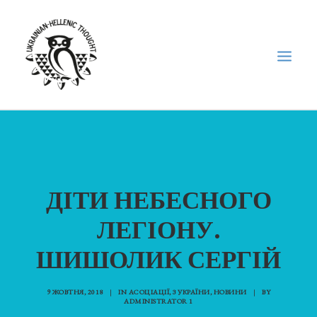
НОВИНИ
НЕДІЛЬНА ШКОЛА
ДІТИ НЕБЕСНОГО
ГОЛОДОМОР
ФОРУМ УКРАЇНСЬКОЇ ДІАСПОРИ В ГРЕЦІЇ
ЛЕГІОНУ.
ПРО НАС
ШИШОЛИК СЕРГІЙ
“ВІСНИК”/”ΑΓΓΕΛΙΑΦΌΡΟΣ”
SEARCH
9 ЖОВТНЯ, 2018
|
IN
АСОЦІАЦІЇ
,
З УКРАЇНИ
,
НОВИНИ
|
BY
ADMINISTRATOR 1