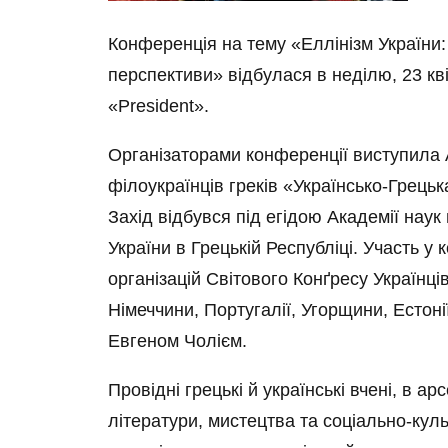
Конференція на тему «Еллінізм України: 
перспективи» відбулася в неділю, 23 кв
«President».
Організаторами конференції виступила Ас
філоукраїнців греків «Українсько-Грец
Захід відбувся під егідою Академії наук
України в Грецькій Республіці. Участь 
організацій Світового Конґресу Українці
Німеччини, Португалії, Угорщини, Естонії
Евгеном Чолієм.
Провідні грецькі й українські вчені, в ар
літератури, мистецтва та соціально-кул