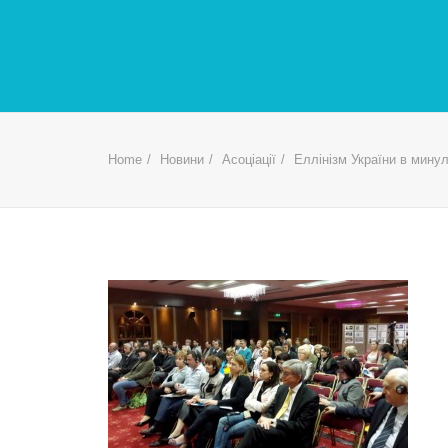
Home
Новини
Асоціації
Еллінізм України в мину