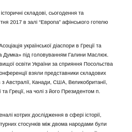
історичні складові, сьогодення та
ітня 2017 в залі “Европа” афінського готелю
оціація української діаспори в Греції та
ька Думка» під головуванням Галини Маслюк.
 вищої освіти України за сприяння Посольства
у конференції взяли представники складових
в з Австралії, Канади, США, Великобританії,
 та Греції, на чолі з його Президентом п.
сеналі котрих дослідження в сфері історії,
ьтурних стосунків між двома народами були